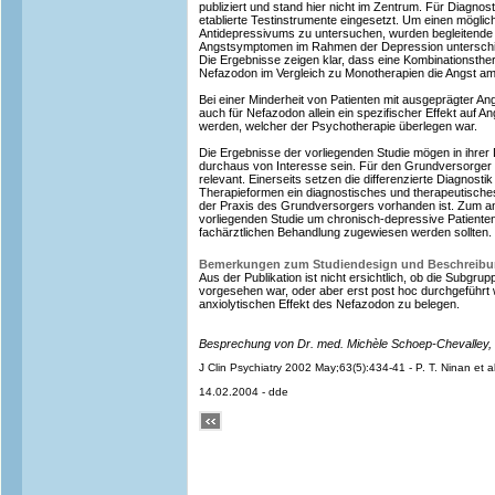
publiziert und stand hier nicht im Zentrum. Für Diagn
etablierte Testinstrumente eingesetzt. Um einen möglic
Antidepressivums zu untersuchen, wurden begleitende
Angstsymptomen im Rahmen der Depression untersch
Die Ergebnisse zeigen klar, dass eine Kombinationsthe
Nefazodon im Vergleich zu Monotherapien die Angst am 
Bei einer Minderheit von Patienten mit ausgeprägter A
auch für Nefazodon allein ein spezifischer Effekt au
werden, welcher der Psychotherapie überlegen war.
Die Ergebnisse der vorliegenden Studie mögen in ihrer D
durchaus von Interesse sein. Für den Grundversorger 
relevant. Einerseits setzen die differenzierte Diagnost
Therapieformen ein diagnostisches und therapeutisch
der Praxis des Grundversorgers vorhanden ist. Zum and
vorliegenden Studie um chronisch-depressive Patienten, 
fachärztlichen Behandlung zugewiesen werden sollten.
Bemerkungen zum Studiendesign und Beschreib
Aus der Publikation ist nicht ersichtlich, ob die Subgr
vorgesehen war, oder aber erst post hoc durchgeführt
anxiolytischen Effekt des Nefazodon zu belegen.
Besprechung von Dr. med. Michèle Schoep-Chevalley,
J Clin Psychiatry 2002 May;63(5):434-41 - P. T. Ninan et a
14.02.2004 - dde