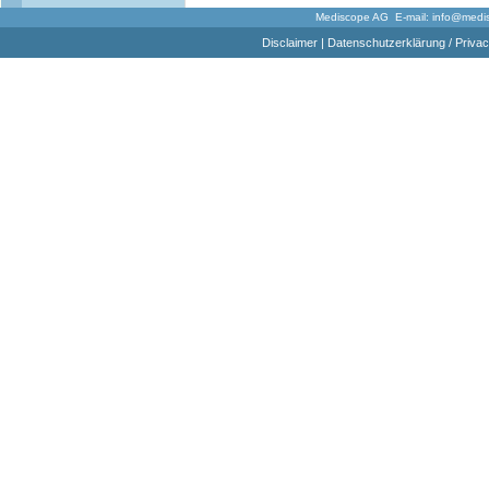
Mediscope AG E-mail:
info@medi
Disclaimer
|
Datenschutzerklärung / Privac