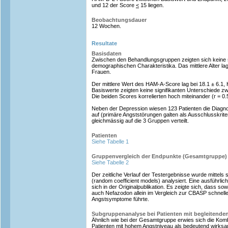
und 12 der Score
<
15 liegen.
Beobachtungsdauer
12 Wochen.
Resultate
Basisdaten
Zwischen den Behandlungsgruppen zeigten sich keine s
demographischen Charakteristika. Das mittlere Alter la
Frauen.
Der mittlere Wert des HAM-A-Score lag bei 18.1 ± 6.1,
Basiswerte zeigten keine signifikanten Unterschiede 
Die beiden Scores korrelierten hoch miteinander (r = 0.5
Neben der Depression wiesen 123 Patienten die Diagn
auf (primäre Angststörungen galten als Ausschlusskrit
gleichmässig auf die 3 Gruppen verteilt.
Patienten
Siehe Tabelle 1
Gruppenvergleich der Endpunkte (Gesamtgruppe)
Siehe Tabelle 2
Der zeitliche Verlauf der Testergebnisse wurde mittels s
(random coefficient models) analysiert. Eine ausführlich
sich in der Originalpublikation. Es zeigte sich, dass so
auch Nefazodon allein im Vergleich zur CBASP schnell
Angstsymptome führte.
Subgruppenanalyse bei Patienten mit begleitend
Ähnlich wie bei der Gesamtgruppe erwies sich die Komb
Patienten mit hohem Angstniveau als bedeutend wirksa