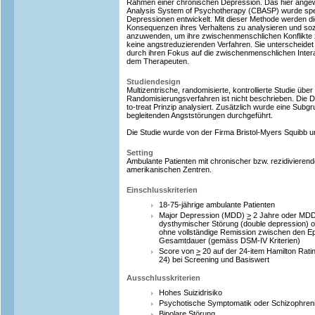
Rahmen einer chronischen Depression. Das hier angew
Analysis System of Psychotherapy (CBASP) wurde spez
Depressionen entwickelt. Mit dieser Methode werden die
Konsequenzen ihres Verhaltens zu analysieren und so
anzuwenden, um ihre zwischenmenschlichen Konflikte 
keine angstreduzierenden Verfahren. Sie unterscheidet
durch ihren Fokus auf die zwischenmenschlichen Interak
dem Therapeuten.
Studiendesign
Multizentrische, randomisierte, kontrollierte Studie üb
Randomisierungsverfahren ist nicht beschrieben. Die 
to-treat Prinzip analysiert. Zusätzlich wurde eine Subg
begleitenden Angststörungen durchgeführt.
Die Studie wurde von der Firma Bristol-Myers Squibb un
Setting
Ambulante Patienten mit chronischer bzw. rezidivieren
amerikanischen Zentren.
Einschlusskriterien
18-75-jährige ambulante Patienten
Major Depression (MDD)
>
2 Jahre oder MDD
dysthymischer Störung (double depression) o
ohne vollständige Remission zwischen den E
Gesamtdauer (gemäss DSM-IV Kriterien)
Score von
>
20 auf der 24-item Hamilton Rat
24) bei Screening und Basiswert
Ausschlusskriterien
Hohes Suizidrisiko
Psychotische Symptomatik oder Schizophren
Bipolare Störung