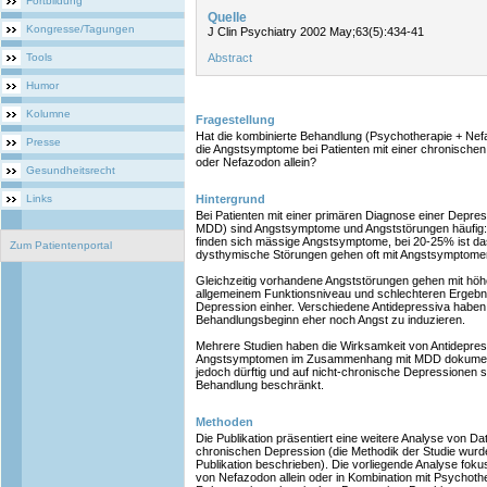
Fortbildung
Quelle
Kongresse/Tagungen
J Clin Psychiatry 2002 May;63(5):434-41
Tools
Abstract
Humor
Kolumne
Fragestellung
Hat die kombinierte Behandlung (Psychotherapie + Nef
Presse
die Angstsymptome bei Patienten mit einer chronische
oder Nefazodon allein?
Gesundheitsrecht
Links
Hintergrund
Bei Patienten mit einer primären Diagnose einer Depre
MDD) sind Angstsymptome und Angststörungen häufig: B
finden sich mässige Angstsymptome, bei 20-25% ist d
Zum Patientenportal
dysthymische Störungen gehen oft mit Angstsymptomen
Gleichzeitig vorhandene Angststörungen gehen mit höhe
allgemeinem Funktionsniveau und schlechteren Ergebn
Depression einher. Verschiedene Antidepressiva haben
Behandlungsbeginn eher noch Angst zu induzieren.
Mehrere Studien haben die Wirksamkeit von Antidepres
Angstsymptomen im Zusammenhang mit MDD dokumentiert.
jedoch dürftig und auf nicht-chronische Depressionen
Behandlung beschränkt.
Methoden
Die Publikation präsentiert eine weitere Analyse von D
chronischen Depression (die Methodik der Studie wurde d
Publikation beschrieben). Die vorliegende Analyse fokus
von Nefazodon allein oder in Kombination mit Psychot