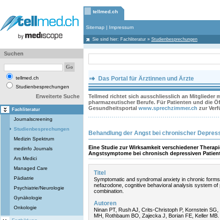
tellmed.ch
Sitemap
|
Impressum
Sie sind hier:
Fachliteratur
»
Studienbesprechungen
Suchen
tellmed.ch
Das Portal für Ärztinnen und Ärzte
Studienbesprechungen
Erweiterte Suche
Tellmed richtet sich ausschliesslich an Mitglieder
pharmazeutischer Berufe. Für Patienten und die Öff
Gesundheitsportal
www.sprechzimmer.ch
zur Ver
Fachliteratur
Journalscreening
Studienbesprechungen
Behandlung der Angst bei chronischer Depres
Medizin Spektrum
Eine Studie zur Wirksamkeit verschiedener Therapi
medinfo Journals
Angstsymptome bei chronisch depressiven Patien
Ars Medici
Managed Care
Titel
Pädiatrie
Symptomatic and syndromal anxiety in chronic forms 
nefazodone, cognitive behavioral analysis system of
Psychiatrie/Neurologie
combination.
Gynäkologie
Autoren
Onkologie
Ninan PT, Rush AJ, Crits-Christoph P, Kornstein SG
MH, Rothbaum BO, Zajecka J, Borian FE, Keller MB.