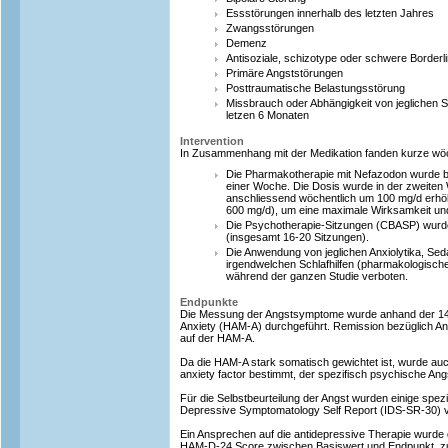
Essstörungen innerhalb des letzten Jahres
Zwangsstörungen
Demenz
Antisoziale, schizotype oder schwere Borderl
Primäre Angststörungen
Posttraumatische Belastungsstörung
Missbrauch oder Abhängigkeit von jeglichen S
letzen 6 Monaten
Intervention
In Zusammenhang mit der Medikation fanden kurze wöche
Die Pharmakotherapie mit Nefazodon wurde 
einer Woche. Die Dosis wurde in der zweiten W
anschliessend wöchentlich um 100 mg/d erhöh
600 mg/d), um eine maximale Wirksamkeit und 
Die Psychotherapie-Sitzungen (CBASP) wurd
(insgesamt 16-20 Sitzungen).
Die Anwendung von jeglichen Anxiolytika, Sed
irgendwelchen Schlafhilfen (pharmakologische
während der ganzen Studie verboten.
Endpunkte
Die Messung der Angstsymptome wurde anhand der 14-i
Anxiety (HAM-A) durchgeführt. Remission bezüglich Ang
auf der HAM-A.
Da die HAM-A stark somatisch gewichtet ist, wurde au
anxiety factor bestimmt, der spezifisch psychische Angs
Für die Selbstbeurteilung der Angst wurden einige spez
Depressive Symptomatology Self Report (IDS-SR-30) 
Ein Ansprechen auf die antidepressive Therapie wurde d
HAM-D-24 Score zwischen Basiswert und Endpunkt, zus