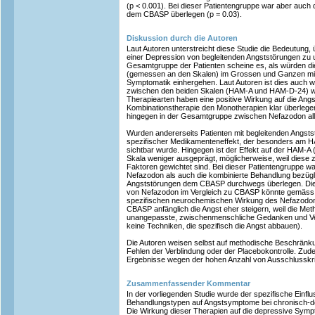
(p < 0.001). Bei dieser Patientengruppe war aber auch
dem CBASP überlegen (p = 0.03).
Diskussion durch die Autoren
Laut Autoren unterstreicht diese Studie die Bedeutun
einer Depression von begleitenden Angststörungen zu u
Gesamtgruppe der Patienten scheine es, als würden di
(gemessen an den Skalen) im Grossen und Ganzen mit
Symptomatik einhergehen. Laut Autoren ist dies auch w
zwischen den beiden Skalen (HAM-A und HAM-D-24) weni
Therapiearten haben eine positive Wirkung auf die Ang
Kombinationstherapie den Monotherapien klar überlegen
hingegen in der Gesamtgruppe zwischen Nefazodon alle
Wurden andererseits Patienten mit begleitenden Angstst
spezifischer Medikamenteneffekt, der besonders am HA
sichtbar wurde. Hingegen ist der Effekt auf der HAM-
Skala weniger ausgeprägt, möglicherweise, weil diese
Faktoren gewichtet sind. Bei dieser Patientengruppe w
Nefazodon als auch die kombinierte Behandlung bezügli
Angststörungen dem CBASP durchwegs überlegen. Die 
von Nefazodon im Vergleich zu CBASP könnte gemäss Au
spezifischen neurochemischen Wirkung des Nefazodon
CBASP anfänglich die Angst eher steigern, weil die Me
unangepasste, zwischenmenschliche Gedanken und Ver
keine Techniken, die spezifisch die Angst abbauen).
Die Autoren weisen selbst auf methodische Beschränku
Fehlen der Verblindung oder der Placebokontrolle. Zude
Ergebnisse wegen der hohen Anzahl von Ausschlusskrit
Zusammenfassender Kommentar
In der vorliegenden Studie wurde der spezifische Einfl
Behandlungstypen auf Angstsymptome bei chronisch-de
Die Wirkung dieser Therapien auf die depressive Sympt