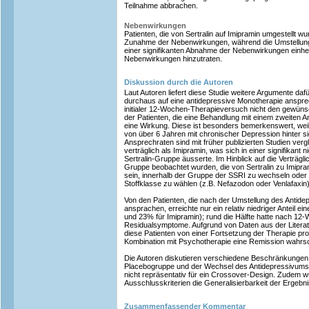
Teilnahme abbrachen.
Nebenwirkungen
Patienten, die von Sertralin auf Imipramin umgestellt w
Zunahme der Nebenwirkungen, während die Umstellung v
einer signifikanten Abnahme der Nebenwirkungen einhe
Nebenwirkungen hinzutraten.
Diskussion durch die Autoren
Laut Autoren liefert diese Studie weitere Argumente da
durchaus auf eine antidepressive Monotherapie anspr
initialer 12-Wochen-Therapieversuch nicht den gewüns
der Patienten, die eine Behandlung mit einem zweiten 
eine Wirkung. Diese ist besonders bemerkenswert, weil 
von über 6 Jahren mit chronischer Depression hinter s
Ansprechraten sind mit früher publizierten Studien verg
verträglich als Imipramin, was sich in einer signifikant 
Sertralin-Gruppe äusserte. Im Hinblick auf die Verträgli
Gruppe beobachtet wurden, die von Sertralin zu Imipra
sein, innerhalb der Gruppe der SSRI zu wechseln oder
Stoffklasse zu wählen (z.B. Nefazodon oder Venlafaxin)
Von den Patienten, die nach der Umstellung des Antide
ansprachen, erreichte nur ein relativ niedriger Anteil ei
und 23% für Imipramin); rund die Hälfte hatte nach 1
Residualsymptome. Aufgrund von Daten aus der Literatu
diese Patienten von einer Fortsetzung der Therapie pro
Kombination mit Psychotherapie eine Remission wahrsc
Die Autoren diskutieren verschiedene Beschränkungen d
Placebogruppe und der Wechsel des Antidepressivums a
nicht repräsentativ für ein Crossover-Design. Zudem w
Ausschlusskriterien die Generalisierbarkeit der Ergeb
Zusammenfassender Kommentar