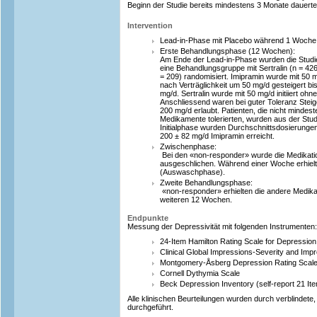
Beginn der Studie bereits mindestens 3 Monate dauerte
Intervention
Lead-in-Phase mit Placebo während 1 Woche
Erste Behandlungsphase (12 Wochen):
Am Ende der Lead-in-Phase wurden die Studien
eine Behandlungsgruppe mit Sertralin (n = 426
= 209) randomisiert. Imipramin wurde mit 50 
nach Verträglichkeit um 50 mg/d gesteigert b
mg/d. Sertralin wurde mit 50 mg/d initiiert oh
Anschliessend waren bei guter Toleranz Stei
200 mg/d erlaubt. Patienten, die nicht mindes
Medikamente tolerierten, wurden aus der St
Initialphase wurden Durchschnittsdosierungen
200 ± 82 mg/d Imipramin erreicht.
Zwischenphase:
Bei den «non-responder» wurde die Medikat
ausgeschlichen. Während einer Woche erhiel
(Auswaschphase).
Zweite Behandlungsphase:
«non-responder» erhielten die andere Medik
weiteren 12 Wochen.
Endpunkte
Messung der Depressivität mit folgenden Instrumenten:
24-Item Hamilton Rating Scale for Depressio
Clinical Global Impressions-Severity and Imp
Montgomery-Åsberg Depression Rating Scal
Cornell Dythymia Scale
Beck Depression Inventory (self-report 21 It
Alle klinischen Beurteilungen wurden durch verblindet
durchgeführt.