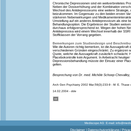
Chronische Depressionen sind ein weitverbreitetes Pro
Neben der Dosiserhöhung und der Kombination verschie
Wechsel des Antidepressivums eine weitere Strategie,
beizukommen. Im Gegensatz zu den beiden ersten Varia
stärkeren Nebenwirkungen und Medikamenteninteraktion
Umstellung auf ein anderes Antidepressivum als eine be
Behandlungsoption. Die Ergebnisse der Studien weisen
durchaus erfolgversprechend ist. Wegen der hohen Neb
Antidepressiva wird einem Wechsel innerhalb der SSRI
Stoffklassen der Vorrang gegeben.
Bemerkungen zum Studiendesign und Beschreib
Wie die Autoren richtig bemerken, ist die Aussagekraft 
verschiedenen Gründen eingeschränkt. Zu ergänzen wär
Quote, welche die Aussagekraft zusätzlich schwächt. H
Placebokontrolle kein Argument. In Anbetracht heutiger
Depressionsbehandlung müsste der Einsatz einer Place
gelten.
Besprechung von Dr. med. Michèle Schoep-Chevalley,
Arch Gen Psychiatry 2002 Mar;59(3):233-9 - M. E. Thase e
14.02.2004 - dde
Mediscope AG E-mail:
info@medi
Disclaimer
|
Datenschutzerklärung / Privac