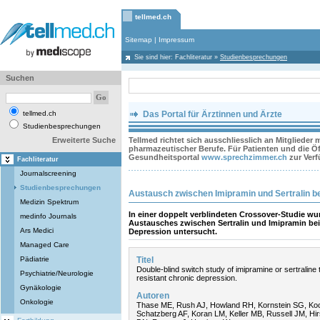
tellmed.ch
Sitemap
|
Impressum
Sie sind hier:
Fachliteratur
»
Studienbesprechungen
Suchen
tellmed.ch
Das Portal für Ärztinnen und Ärzte
Studienbesprechungen
Erweiterte Suche
Tellmed richtet sich ausschliesslich an Mitglieder
pharmazeutischer Berufe. Für Patienten und die Öff
Gesundheitsportal
www.sprechzimmer.ch
zur Ver
Fachliteratur
Journalscreening
Studienbesprechungen
Austausch zwischen Imipramin und Sertralin be
Medizin Spektrum
In einer doppelt verblindeten Crossover-Studie wu
medinfo Journals
Austausches zwischen Sertralin und Imipramin bei 
Ars Medici
Depression untersucht.
Managed Care
Pädiatrie
Titel
Double-blind switch study of imipramine or sertraline
Psychiatrie/Neurologie
resistant chronic depression.
Gynäkologie
Autoren
Onkologie
Thase ME, Rush AJ, Howland RH, Kornstein SG, Koc
Schatzberg AF, Koran LM, Keller MB, Russell JM, Hi