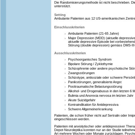
Die Randomisierungsmethode ist nicht beschrieben. Die
unterstützt.
Setting
Ambulante Patienten aus 12 US-amerikanischen Zentre
Einschlusskriterien
Ambulante Patienten (21-65 Jahre)
Major Depression (MDD) (aktuelle depressiv
aktuelle depressive Episode bei vorbestehen
Störung (double depression) gemäss DMS-III-
Ausschlusskriterien
Psychoorganisches Syndrom
Bipolare Störung / Zyklothymie
Schizophrenie oder andere psychotische Stö
Zwangsstörungen
Schizotype, antisoziale oder schwere Persönl
Panikstörungen, generalisierte Angst
Posttraumatische Belastungsstörung
Alkohol- und Drogenabusus in den letzten 6 
Bulimia und Anorexia nervosa im letzten Jahr
Akute Suizidgefahr
Kontraindikation für Antidepressiva
Schwere Allgemeinerkrankung
Patienten, die schon früher nicht auf Sertralin oder Im
eingeschlossen werden.
Patienten mit anxiolytischer oder antidepressiver Ther
Depot-Neuroleptika konnten nur an der Studie teilnehm
Art mehrere Wochen oder Monate zurücklagen. Psychothe