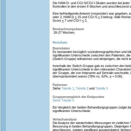
Die HAM-D- und CGI-S/CGI-I-Skalen wurden bei jeder V
Kontrollen in den ersten 6 Wochen und anschliessend z
Eine befriedigende Antwort (responder) war gegeben, 
oder 2, HAM-D
<
15 und CGI-S
<
3 betrug. Volle Remis
Score
<
7 und CGI-I
<
2.
Beobachtungsdauer
26-27 Wochen.
Resultate
Basisdaten
Es bestanden bezüglich soziodemographischen und klin
signifikanten Unterschiede zwischen den Patienten, d
(Switch-Gruppe) teilnahmen und denjenigen, die nicht t
Innerhalb der Switch-Gruppe gab es zwischen den be
signifikanten Unterschiede in den relevanten Charakteris
der Gruppe, die von Imipramin auf Sertralin wechselte, 
überrepräsentiert waren (78% vs. 62%, p = 0.06).
Patienten
Siehe
Tabelle 1
,
Tabelle 2
und
Tabelle 3
Gruppenvergleich der Endpunkte
Siehe Tabelle 4
Ein Vergleich der beiden Behandlungsgruppen zeigte b
signifikanten Unterschiede.
Verlaufsanalyse
Die Analyse der wiederholten Messungen im zeitlichen Ve
Besserung in beiden Behandlungsgruppen. Diejenigen Pa
abschlossen, zeigten signifikant ausgeprägtere Verbess