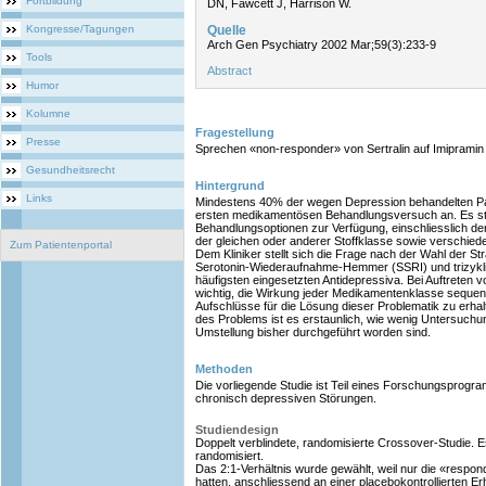
Fortbildung
DN, Fawcett J, Harrison W.
Kongresse/Tagungen
Quelle
Arch Gen Psychiatry 2002 Mar;59(3):233-9
Tools
Abstract
Humor
Kolumne
Fragestellung
Presse
Sprechen «non-responder» von Sertralin auf Imiprami
Gesundheitsrecht
Hintergrund
Links
Mindestens 40% der wegen Depression behandelten Pat
ersten medikamentösen Behandlungsversuch an. Es st
Behandlungsoptionen zur Verfügung, einschliesslich de
der gleichen oder anderer Stoffklasse sowie verschied
Zum Patientenportal
Dem Kliniker stellt sich die Frage nach der Wahl der Stra
Serotonin-Wiederaufnahme-Hemmer (SSRI) und trizykli
häufigsten eingesetzten Antidepressiva. Bei Auftreten v
wichtig, die Wirkung jeder Medikamentenklasse sequent
Aufschlüsse für die Lösung dieser Problematik zu erhal
des Problems ist es erstaunlich, wie wenig Untersuchu
Umstellung bisher durchgeführt worden sind.
Methoden
Die vorliegende Studie ist Teil eines Forschungsprog
chronisch depressiven Störungen.
Studiendesign
Doppelt verblindete, randomisierte Crossover-Studie. E
randomisiert.
Das 2:1-Verhältnis wurde gewählt, weil nur die «respond
hatten, anschliessend an einer placebokontrollierten E