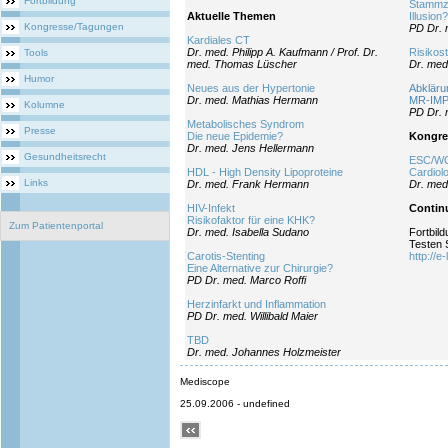
Fortbildung
Stammze
Aktuelle Themen
Illusion?
Kongresse/Tagungen
PD Dr. 
Kardiales CT
Dr. med. Philipp A. Kaufmann / Prof. Dr.
Risikost
Tools
med. Thomas Lüscher
Dr. med
Humor
Neues aus der Hypertonie
Abkläru
Dr. med. Mathias Hermann
MR-IM
Kolumne
PD Dr. 
Metabolisches Syndrom
Presse
Die neue Epidemie?
Kongre
Dr. med. Jens Hellermann
Gesundheitsrecht
ESC/WC
HDL - High Density Lipoproteine
Cardiol
Links
Dr. med. Frank Hermann
Dr. med
HIV-Infekt
Contin
Risikofaktor für eine KHK?
Zum Patientenportal
Dr. med. Isabella Sudano
Fortbild
Testen 
Carotis-Stenting
http://e
Eine Alternative zur Chirurgie?
PD Dr. med. Marco Roffi
Herzinfarkt und Inflammation
PD Dr. med. Willibald Maier
TBD
Dr. med. Johannes Holzmeister
Mediscope
25.09.2006 - undefined