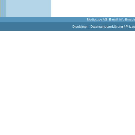
Mediscope AG E-mail:
info@medi
Disclaimer
|
Datenschutzerklärung / Privac