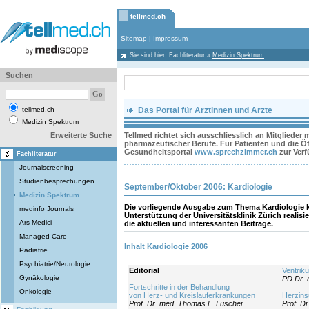
tellmed.ch
Sitemap
|
Impressum
Sie sind hier:
Fachliteratur
»
Medizin Spektrum
Suchen
tellmed.ch
Das Portal für Ärztinnen und Ärzte
Medizin Spektrum
Erweiterte Suche
Tellmed richtet sich ausschliesslich an Mitglieder
pharmazeutischer Berufe. Für Patienten und die Öff
Gesundheitsportal
www.sprechzimmer.ch
zur Ver
Fachliteratur
Journalscreening
Studienbesprechungen
September/Oktober 2006: Kardiologie
Medizin Spektrum
Die vorliegende Ausgabe zum Thema Kardiologie 
medinfo Journals
Unterstützung der Universitätsklinik Zürich realis
Ars Medici
die aktuellen und interessanten Beiträge.
Managed Care
Inhalt Kardiologie 2006
Pädiatrie
Psychiatrie/Neurologie
Editorial
Ventrik
Gynäkologie
PD Dr. 
Fortschritte in der Behandlung
Onkologie
von Herz- und Kreislauferkrankungen
Herzins
Prof. Dr. med. Thomas F. Lüscher
Prof. D