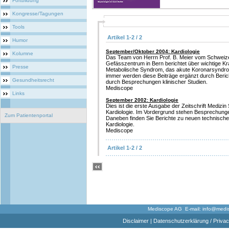
Fortbildung
Kongresse/Tagungen
Tools
Artikel 1-2 / 2
Humor
September/Oktober 2004: Kardiologie
Kolumne
Das Team von Herrn Prof. B. Meier vom Schweiz
Gefässzentrum in Bern berichtet über wichtige Kra
Presse
Metabolische Syndrom, das akute Koronarsyndr
immer werden diese Beiträge ergänzt durch Ber
Gesundheitsrecht
durch Besprechungen klinischer Studien.
Mediscope
Links
September 2002: Kardiologie
Dies ist die erste Ausgabe der Zeitschrift Mediz
Kardiologie. Im Vordergrund stehen Besprechungen
Zum Patientenportal
Daneben finden Sie Berichte zu neuen technische
Kardiologie.
Mediscope
Artikel 1-2 / 2
Mediscope AG E-mail:
info@medi
Disclaimer
|
Datenschutzerklärung / Privac