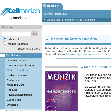
tellmed.ch
Sitemap
|
Impressum
Sie sind hier:
Fachliteratur
»
Medizin Spektrum
Suchen
Das Portal für Ärztinnen und Ärzte
tellmed.ch
Medizin Spektrum
Tellmed richtet sich ausschliesslich an Mitglieder
Erweiterte Suche
pharmazeutischer Berufe. Für Patienten und die Öff
Gesundheitsportal
www.sprechzimmer.ch
zur Ver
Fachliteratur
Journalscreening
Studienbesprechungen
Medizin Spektru
Medizin Spektrum
Hier finden Sie das on
medinfo Journals
Zeitschrift Medizin S
Ars Medici
2002-2006.
Managed Care
Die Zeitschrift der M
Monate in Zusammenar
Pädiatrie
Klinik und behandelt w
Psychiatrie/Neurologie
Fragestellungen zu e
Gynäkologie
Onkologie