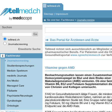
tellmed.ch
Sitemap
|
Impressum
Sie sind hier:
Fachliteratur
»
Journalscreening
Suchen
tellmed.ch
Das Portal für Ärztinnen und Ärzte
Journalscreening
Erweiterte Suche
Tellmed richtet sich ausschliesslich an Mitglieder
pharmazeutischer Berufe. Für Patienten und die Öff
Gesundheitsportal
www.sprechzimmer.ch
zur Ver
Fachliteratur
Journalscreening
Studienbesprechungen
Vitamine gegen AMD
Medizin Spektrum
Beobachtungsstudien lassen einen Zusammenha
medinfo Journals
Homocysteinspiegel im Blut und dem Risiko einer 
Ars Medici
Makuladegeneration (AMD) vermuten. Ob eine Se
Vitamin B6, B12 und Folsäure-Supplementation die
Managed Care
von Christen und Kollegen untersucht.
Pädiatrie
5’442 im Gesundheitsbereich tätige Frauen, die mindes
Psychiatrie/Neurologie
kardiovaskuläre Risikofaktoren hatten, nahmen an der 
placebokontrollierten Studie teil. Eine Gruppe nahm tägl
Gynäkologie
mg Folsäure, 50 mg Vitamin B6 und 1 mg Vitamin B12 ei
Onkologie
Endpunkt war die AMD-Rate.