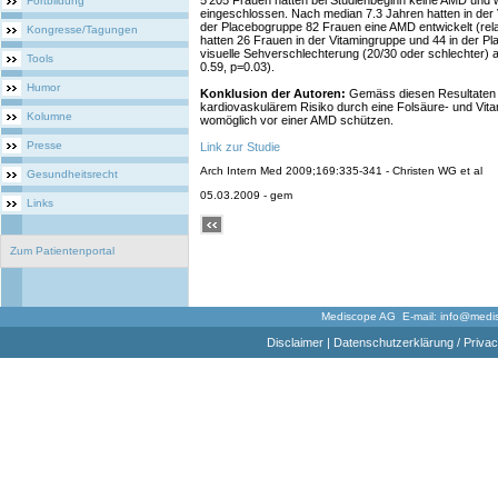
5'205 Frauen hatten bei Studienbeginn keine AMD und w
Fortbildung
eingeschlossen. Nach median 7.3 Jahren hatten in der
der Placebogruppe 82 Frauen eine AMD entwickelt (rela
Kongresse/Tagungen
hatten 26 Frauen in der Vitamingruppe und 44 in der Pl
visuelle Sehverschlechterung (20/30 oder schlechter) 
Tools
0.59, p=0.03).
Humor
Konklusion der Autoren:
Gemäss diesen Resultaten 
kardiovaskulärem Risiko durch eine Folsäure- und Vit
Kolumne
womöglich vor einer AMD schützen.
Presse
Link zur Studie
Arch Intern Med 2009;169:335-341 - Christen WG et al
Gesundheitsrecht
05.03.2009 - gem
Links
Zum Patientenportal
Mediscope AG E-mail:
info@medi
Disclaimer
|
Datenschutzerklärung / Privac