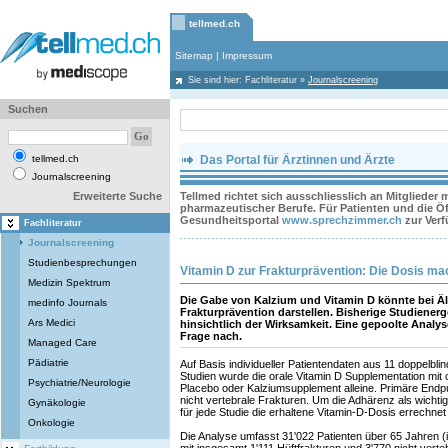
tellmed.ch
Sitemap
|
Impressum
Sie sind hier:
Fachliteratur
»
Journalscreening
Suchen
tellmed.ch
Das Portal für Ärztinnen und Ärzte
Journalscreening
Erweiterte Suche
Tellmed richtet sich ausschliesslich an Mitglieder
pharmazeutischer Berufe. Für Patienten und die Öff
Gesundheitsportal
www.sprechzimmer.ch
zur Ver
Fachliteratur
Journalscreening
Studienbesprechungen
Vitamin D zur Frakturprävention: Die Dosis ma
Medizin Spektrum
Die Gabe von Kalzium und Vitamin D könnte bei Äl
medinfo Journals
Frakturprävention darstellen. Bisherige Studiener
Ars Medici
hinsichtlich der Wirksamkeit. Eine gepoolte Analy
Frage nach.
Managed Care
Pädiatrie
Auf Basis individueller Patientendaten aus 11 doppelblin
Studien wurde die orale Vitamin D Supplementation mit 
Psychiatrie/Neurologie
Placebo oder Kalziumsupplement alleine. Primäre Endp
nicht vertebrale Frakturen. Um die Adhärenz als wicht
Gynäkologie
für jede Studie die erhaltene Vitamin-D-Dosis errechne
Onkologie
Die Analyse umfasst 31'022 Patienten über 65 Jahren (