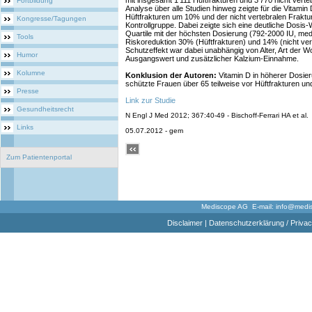
mit insgesamt 1'111 Hüftfrakturen und 3'770 nicht verte
Fortbildung
Analyse über alle Studien hinweg zeigte für die Vitami
Hüftfrakturen um 10% und der nicht vertebralen Fraktu
Kongresse/Tagungen
Kontrollgruppe. Dabei zeigte sich eine deutliche Dosis
Quartile mit der höchsten Dosierung (792-2000 IU, med
Tools
Riskoreduktion 30% (Hüftfrakturen) und 14% (nicht ver
Schutzeffekt war dabei unabhängig von Alter, Art der W
Humor
Ausgangswert und zusätzlicher Kalzium-Einnahme.
Kolumne
Konklusion der Autoren:
Vitamin D in höherer Dosier
schützte Frauen über 65 teilweise vor Hüftfrakturen und
Presse
Link zur Studie
Gesundheitsrecht
N Engl J Med 2012; 367:40-49 - Bischoff-Ferrari HA et al.
Links
05.07.2012 - gem
Zum Patientenportal
Mediscope AG E-mail:
info@medi
Disclaimer
|
Datenschutzerklärung / Privac