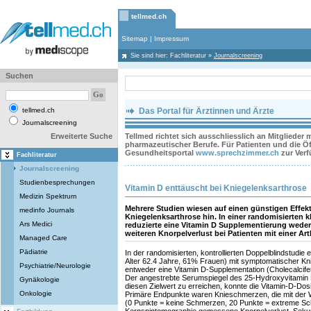
tellmed.ch
Sitemap
|
Impressum
Sie sind hier:
Fachliteratur
»
Journalscreening
Suchen
tellmed.ch
Das Portal für Ärztinnen und Ärzte
Journalscreening
Erweiterte Suche
Tellmed richtet sich ausschliesslich an Mitglieder
pharmazeutischer Berufe. Für Patienten und die Öff
Gesundheitsportal
www.sprechzimmer.ch
zur Ver
Fachliteratur
Journalscreening
Studienbesprechungen
Vitamin D enttäuscht bei Kniegelenksarthrose
Medizin Spektrum
Mehrere Studien wiesen auf einen günstigen Effekt
medinfo Journals
Kniegelenksarthrose hin. In einer randomisierten 
Ars Medici
reduzierte eine Vitamin D Supplementierung wede
weiteren Knorpelverlust bei Patienten mit einer Ar
Managed Care
Pädiatrie
In der randomisierten, kontrollierten Doppelblindstudie e
Alter 62.4 Jahre, 61% Frauen) mit symptomatischer Kn
Psychiatrie/Neurologie
entweder eine Vitamin D-Supplementation (Cholecalcifer
Der angestrebte Serumspiegel des 25-Hydroxyvitamin 
Gynäkologie
diesen Zielwert zu erreichen, konnte die Vitamin-D-Do
Onkologie
Primäre Endpunkte waren Knieschmerzen, die mit d
(0 Punkte = keine Schmerzen, 20 Punkte = extreme Sc