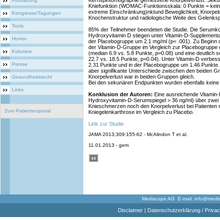
Kernspintomographie gemessene Knorpelverlust. Sek
Fortbildung
Kniefunktion (WOMAC-Funktionsskala: 0 Punkte = kein
extreme Einschränkung)nktund Beweglichkeit, Knorpeld
Kongresse/Tagungen
Knochenstruktur und radiologische Weite des Gelenksp
Tools
85% der Teilnehmer beendeten die Studie. Die Serumko
Hydroxyvitamin D stiegen unter Vitamin-D-Supplementa
Humor
der Placebogruppe um 2.1 mg/ml (p< .001). Zu Beginn de
der Vitamin-D-Gruppe im Vergleich zur Placebogruppe
Kolumne
(median 6.9 vs. 5.8 Punkte, p=0.08) und eine deutlich 
22.7 vs. 18.5 Punkte, p=0.04). Unter Vitamin-D verbe
Presse
2.31 Punkte und in der Placebogruppe um 1.46 Punkte.
aber signifikante Unterschiede zwischen den beiden G
Knorpelverlust war in beiden Gruppen gleich.
Gesundheitsrecht
Bei den sekunären Endpunkten wurden ebenfalls keine U
Links
Konklusion der Autoren:
Eine ausreichende Vitamin-
Hydroxyvitamin-D-Serumspiegel > 36 ng/ml) über zwei 
Knieschmerzen noch den Knorpelverlust bei Patienten
Zum Patientenportal
Kniegelenkarthrose im Vergleich zu Placebo.
Link zur Studie
JAMA 2013;309:155-62 - McAlindon T et al.
11.01.2013 - gem
Mediscope AG E-mail:
info@medi
Disclaimer
|
Datenschutzerklärung / Privac