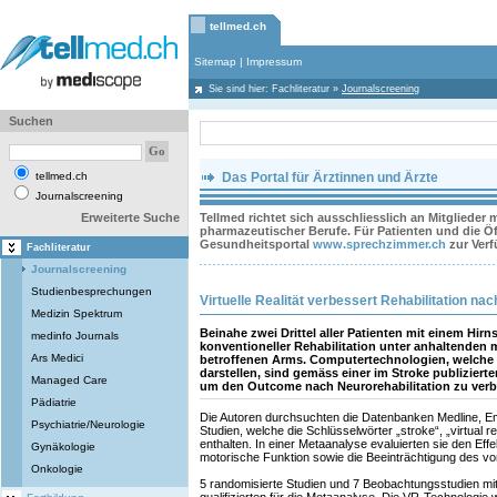
tellmed.ch
Sitemap
|
Impressum
Sie sind hier:
Fachliteratur
»
Journalscreening
Suchen
tellmed.ch
Das Portal für Ärztinnen und Ärzte
Journalscreening
Erweiterte Suche
Tellmed richtet sich ausschliesslich an Mitglieder
pharmazeutischer Berufe. Für Patienten und die Öff
Gesundheitsportal
www.sprechzimmer.ch
zur Ver
Fachliteratur
Journalscreening
Studienbesprechungen
Virtuelle Realität verbessert Rehabilitation na
Medizin Spektrum
Beinahe zwei Drittel aller Patienten mit einem Hirn
medinfo Journals
konventioneller Rehabilitation unter anhaltenden 
Ars Medici
betroffenen Arms. Computertechnologien, welche ei
darstellen, sind gemäss einer im Stroke publizierte
Managed Care
um den Outcome nach Neurorehabilitation zu verb
Pädiatrie
Die Autoren durchsuchten die Datenbanken Medline, 
Psychiatrie/Neurologie
Studien, welche die Schlüsselwörter „stroke“, „virtual r
enthalten. In einer Metaanalyse evaluierten sie den Eff
Gynäkologie
motorische Funktion sowie die Beeinträchtigung des v
Onkologie
5 randomisierte Studien und 7 Beobachtungsstudien mi