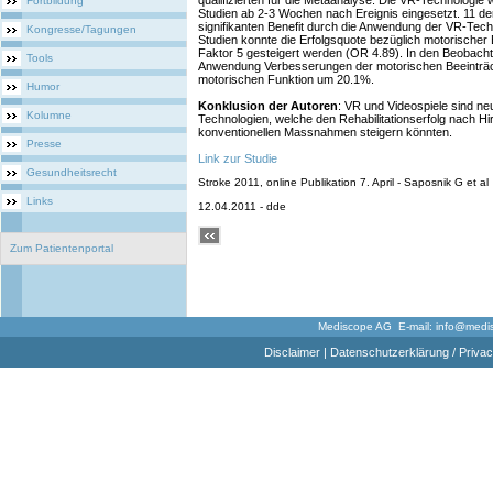
qualifizierten für die Metaanalyse. Die VR-Technologie 
Fortbildung
Studien ab 2-3 Wochen nach Ereignis eingesetzt. 11 der
signifikanten Benefit durch die Anwendung der VR-Techn
Kongresse/Tagungen
Studien konnte die Erfolgsquote bezüglich motorischer
Faktor 5 gesteigert werden (OR 4.89). In den Beobach
Tools
Anwendung Verbesserungen der motorischen Beeinträ
motorischen Funktion um 20.1%.
Humor
Konklusion der Autoren
: VR und Videospiele sind neu
Kolumne
Technologien, welche den Rehabilitationserfolg nach Hi
konventionellen Massnahmen steigern könnten.
Presse
Link zur Studie
Gesundheitsrecht
Stroke 2011, online Publikation 7. April - Saposnik G et al
Links
12.04.2011 - dde
Zum Patientenportal
Mediscope AG E-mail:
info@medi
Disclaimer
|
Datenschutzerklärung / Privac