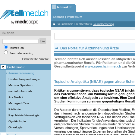
tellmed.ch
Sitemap
|
Impressum
Sie sind hier:
Fachliteratur
»
Journalscreening
Suchen
tellmed.ch
Das Portal für Ärztinnen und Ärzte
Journalscreening
Erweiterte Suche
Tellmed richtet sich ausschliesslich an Mitglieder
pharmazeutischer Berufe. Für Patienten und die Öff
Gesundheitsportal
www.sprechzimmer.ch
zur Ver
Fachliteratur
Journalscreening
Studienbesprechungen
Topische Analgetika (NSAR) gegen akute Sch
Medizin Spektrum
Kritiker argumentieren, dass topische NSAR (nich
medinfo Journals
das Potenzial haben, am Wirkungsort in genügen
Ars Medici
um eine effektive Analgesie zu bewirken. Eine Co
Studien kommt nun zu einem gegenteiligen Result
Managed Care
Pädiatrie
Die Autoren durchsuchten die Datenbanken Medline, 
das Internet nach randomisierten, doppelblinden Studien,
Psychiatrie/Neurologie
Verträglichkeit von topischen NSAR mit denen von Pla
verglichen. Die Indikation für die Anwendung des topis
Gynäkologie
entsprechenden Studien musste ein akuter Schmerz a
Onkologie
Verstauchungen, Sportverletzungen oder Überbeanspr
voneinander unabhängige Experten beurteilten die Studie