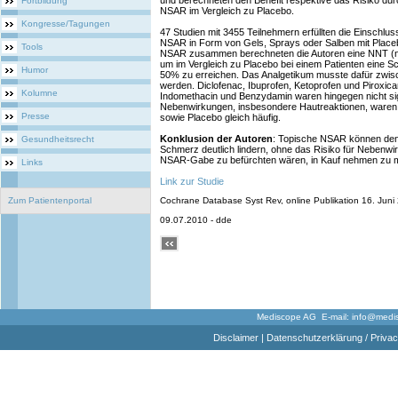
und berechneten den Benefit respektive das Risiko du
Fortbildung
NSAR im Vergleich zu Placebo.
Kongresse/Tagungen
47 Studien mit 3455 Teilnehmern erfüllten die Einschlus
NSAR in Form von Gels, Sprays oder Salben mit Placebo
Tools
NSAR zusammen berechneten die Autoren eine NNT (nu
um im Vergleich zu Placebo bei einem Patienten eine 
Humor
50% zu erreichen. Das Analgetikum musste dafür zwis
werden. Diclofenac, Ibuprofen, Ketoprofen und Piroxica
Kolumne
Indomethacin und Benzydamin waren hingegen nicht signi
Nebenwirkungen, insbesondere Hautreaktionen, waren s
Presse
sowie Placebo gleich häufig.
Konklusion der Autoren
: Topische NSAR können den
Gesundheitsrecht
Schmerz deutlich lindern, ohne das Risiko für Nebenw
NSAR-Gabe zu befürchten wären, in Kauf nehmen zu 
Links
Link zur Studie
Zum Patientenportal
Cochrane Database Syst Rev, online Publikation 16. Juni 
09.07.2010 - dde
Mediscope AG E-mail:
info@medi
Disclaimer
|
Datenschutzerklärung / Privac