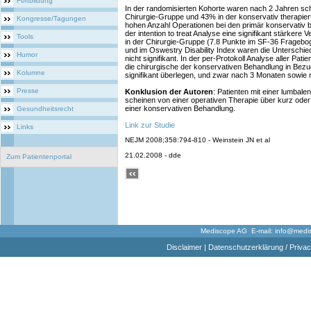
Fortbildung
In der randomisierten Kohorte waren nach 2 Jahren schl
Chirurgie-Gruppe und 43% in der konservativ therapier
Kongresse/Tagungen
hohen Anzahl Operationen bei den primär konservativ be
der intention to treat Analyse eine signifikant stärke
Tools
in der Chirurgie-Gruppe (7.8 Punkte im SF-36 Fragebo
und im Oswestry Disability Index waren die Unterschiede
Humor
nicht signifikant. In der per-Protokoll Analyse aller Pa
die chirurgische der konservativen Behandlung in Bezu
Kolumne
signifikant überlegen, und zwar nach 3 Monaten sowie 
Presse
Konklusion der Autoren
: Patienten mit einer lumbal
scheinen von einer operativen Therapie über kurz oder 
einer konservativen Behandlung.
Gesundheitsrecht
Link zur Studie
Links
NEJM 2008;358:794-810 - Weinstein JN et al
21.02.2008 - dde
Zum Patientenportal
Mediscope AG E-mail:
info@medi
Disclaimer
|
Datenschutzerklärung / Privac