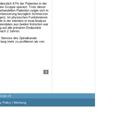
iesslich 67% der Patienten in der
ten Gruppe operiert. Trotz dieser
handelten Patienten zeigte sich in
re Verbesserung bezüglich Schmerzen
gen). Im physischen Funktionieren
 in der intention to treat Analyse
tientendaten aus beiden Kohorten war
g auf alle primären Endpunkte
nach 2 Jahren.
en Stenose des Spinalkanals
lang mehr zu profitieren als von
scope.ch
y Policy
|
Werbung