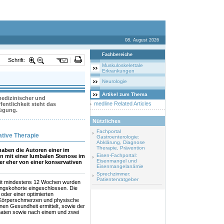
08. August 2026
Fachbereiche
Schrift:
Muskuloskelettale
Erkrankungen
Neurologie
Artikel zum Thema
 medizinischer und
medline Related Articles
entlichkeit steht das
fügung.
Nützliches
Fachportal
ative Therapie
Gastroenterologie:
Abklärung, Diagnose
Therapie, Prävention
haben die Autoren einer im
Eisen-Fachportal:
en mit einer lumbalen Stenose im
Eisenmangel und
r eher von einer konservativen
Eisenmangelanämie
Sprechzimmer:
Patientenratgeber
seit mindestens 12 Wochen wurden
tungskohorte eingeschlossen. Die
oder einer optimierten
 Körperschmerzen und physische
en Gesundheit ermittelt, sowie der
naten sowie nach einem und zwei