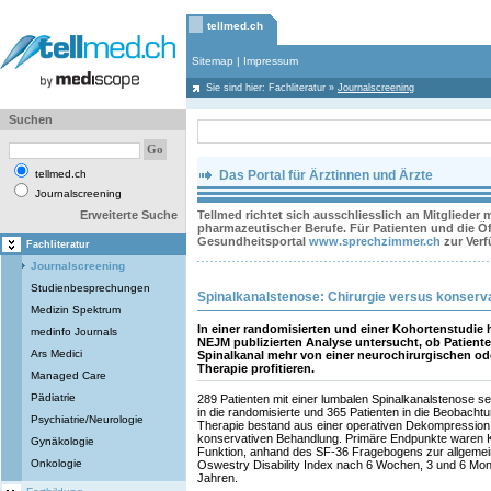
tellmed.ch
Sitemap
|
Impressum
Sie sind hier:
Fachliteratur
»
Journalscreening
Suchen
tellmed.ch
Das Portal für Ärztinnen und Ärzte
Journalscreening
Erweiterte Suche
Tellmed richtet sich ausschliesslich an Mitglieder
pharmazeutischer Berufe. Für Patienten und die Öff
Gesundheitsportal
www.sprechzimmer.ch
zur Ver
Fachliteratur
Journalscreening
Studienbesprechungen
Spinalkanalstenose: Chirurgie versus konserv
Medizin Spektrum
In einer randomisierten und einer Kohortenstudie 
medinfo Journals
NEJM publizierten Analyse untersucht, ob Patient
Ars Medici
Spinalkanal mehr von einer neurochirurgischen ode
Therapie profitieren.
Managed Care
Pädiatrie
289 Patienten mit einer lumbalen Spinalkanalstenose 
in die randomisierte und 365 Patienten in die Beobach
Psychiatrie/Neurologie
Therapie bestand aus einer operativen Dekompression 
konservativen Behandlung. Primäre Endpunkte waren
Gynäkologie
Funktion, anhand des SF-36 Fragebogens zur allgemein
Onkologie
Oswestry Disability Index nach 6 Wochen, 3 und 6 Mo
Jahren.