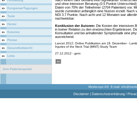
Nach einem Jahr bestand kein signifikanter Unterschi
Fortbildung
und ohne intensiver Beratung (0.5 Punkte Unterschied
Daten von 70% der Teilnehmer (2704 Patienten) vor. Mi
Kongresse/Tagungen
wurde zumindest anfänglich eine Nutzen erzielt: Nach v
NDI 3.7 Punkte. Nach acht und 12 Monaten war allerdi
Tools
nachweisbar.
Humor
Konklusion der Autoren:
Die Kosten der intensiven 
in keiner Relation zu den erwünschten Ergebnissen. Dem
Kolumne
Konsultation und bei anhaltender Symptomatik eine phy
ausreichend.
Presse
Lancet 2012; Online Publikation am 18. Dezember - Lamb 
Injuries of the Neck Trial (MINT) Study Team
Gesundheitsrecht
27.12.2012 - gem
Links
Zum Patientenportal
Mediscope AG E-mail:
info@medi
Disclaimer
|
Datenschutzerklärung / Privac