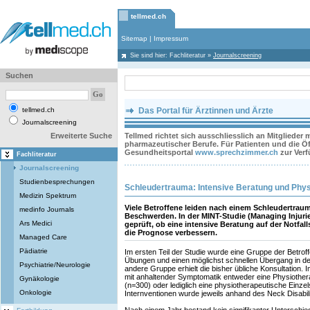
tellmed.ch
Sitemap
|
Impressum
Sie sind hier:
Fachliteratur
»
Journalscreening
Suchen
tellmed.ch
Das Portal für Ärztinnen und Ärzte
Journalscreening
Erweiterte Suche
Tellmed richtet sich ausschliesslich an Mitglieder
pharmazeutischer Berufe. Für Patienten und die Öff
Gesundheitsportal
www.sprechzimmer.ch
zur Ver
Fachliteratur
Journalscreening
Studienbesprechungen
Schleudertrauma: Intensive Beratung und Phy
Medizin Spektrum
Viele Betroffene leiden nach einem Schleudertrau
medinfo Journals
Beschwerden. In der MINT-Studie (Managing Injurie
Ars Medici
geprüft, ob eine intensive Beratung auf der Notfal
die Prognose verbessern.
Managed Care
Pädiatrie
Im ersten Teil der Studie wurde eine Gruppe der Betrof
Übungen und einen möglichst schnellen Übergang in den
Psychiatrie/Neurologie
andere Gruppe erhielt die bisher übliche Konsultation. I
mit anhaltender Symptomatik entweder eine Physiothera
Gynäkologie
(n=300) oder lediglich eine physiotherapeutische Einzel
Onkologie
Internventionen wurde jeweils anhand des Neck Disabi