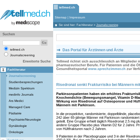
tellmed.ch
Sitemap
|
Impressum
Sie sind hier:
Fachliteratur
»
Journalscreening
Suchen
tellmed.ch
Das Portal für Ärztinnen und Ärzte
Journalscreening
Erweiterte Suche
Tellmed richtet sich ausschliesslich an Mitglieder
pharmazeutischer Berufe. Für Patienten und die Öff
Gesundheitsportal
www.sprechzimmer.ch
zur Ver
Fachliteratur
Journalscreening
Studienbesprechungen
Risedronat senkt Frakturrisiko bei Männern mi
Medizin Spektrum
Parkinsonpatienten haben ein erhöhtes Frakturrisi
medinfo Journals
Knochendichte (Bewegungsmangel, Vitamin D-Mange
Ars Medici
Wirkung von Risedronat auf Osteoporose und Hüftf
Männern mit Parkinson.
Managed Care
Pädiatrie
In die prospektive, randomisierte, doppelblinde, placebo
242 über 65-jährige Männer mit Parkinson randomisiert
Psychiatrie/Neurologie
geteilt. Eine Gruppe erhielt täglich Risedronat 2.5 mg pl
andere Gruppe Placebo plus Vitamin D2 für 2 Jahre. Pr
Gynäkologie
von Hüftfrakturen nach 2 Jahren.
Onkologie
9 Patienten in der Placebogruppe und 3 in der Risedrona