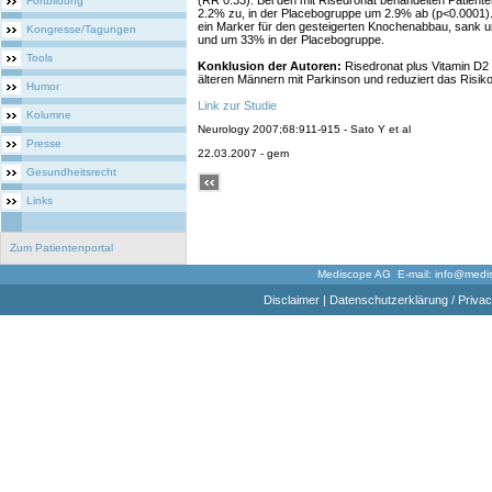
(RR 0.33). Bei den mit Risedronat behandelten Patien
Fortbildung
2.2% zu, in der Placebogruppe um 2.9% ab (p<0.0001).
ein Marker für den gesteigerten Knochenabbau, sank 
Kongresse/Tagungen
und um 33% in der Placebogruppe.
Tools
Konklusion der Autoren:
Risedronat plus Vitamin D2 
älteren Männern mit Parkinson und reduziert das Risiko 
Humor
Link zur Studie
Kolumne
Neurology 2007;68:911-915 - Sato Y et al
Presse
22.03.2007 - gem
Gesundheitsrecht
Links
Zum Patientenportal
Mediscope AG E-mail:
info@medi
Disclaimer
|
Datenschutzerklärung / Privac