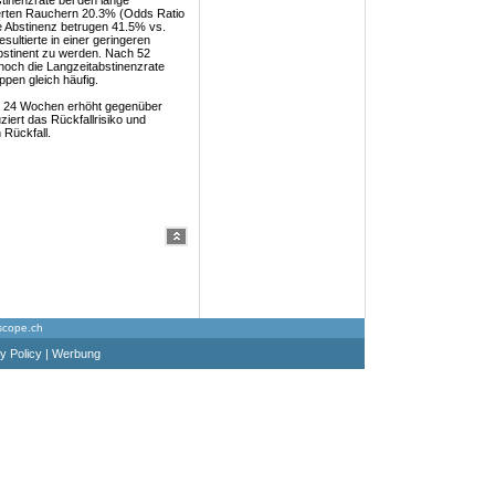
tinenzrate bei den lange
ierten Rauchern 20.3% (Odds Ratio
e Abstinenz betrugen 41.5% vs.
ultierte in einer geringeren
bstinent zu werden. Nach 52
noch die Langzeitabstinenzrate
pen gleich häufig.
er 24 Wochen erhöht gegenüber
ziert das Rückfallrisiko und
 Rückfall.
scope.ch
y Policy
|
Werbung