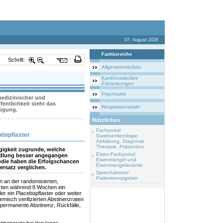
07. August 2026
Fachbereiche
Schrift:
Allgemeinmedizin
Kardiovaskuläre
Erkrankungen
Psychiatrie
 medizinischer und
entlichkeit steht das
Respirationstrakt
fügung.
Nützliches
Fachportal
inpflaster
Gastroenterologie:
Abklärung, Diagnose
Therapie, Prävention
igkeit zugrunde, welche
Eisen-Fachportal:
andlung besser angegangen
Eisenmangel und
udie haben die Erfolgschancen
Eisenmangelanämie
ersatz verglichen.
Sprechzimmer:
Patientenratgeber
 an der randomisierten,
zierten während 8 Wochen ein
r ein Placebopflaster oder weiter
emisch verifizierten Abstinenzraten
ermanente Abstinenz, Rückfälle,