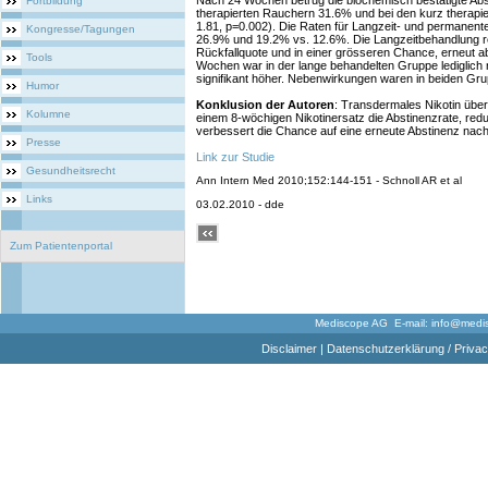
Nach 24 Wochen betrug die biochemisch bestätigte Abs
Fortbildung
therapierten Rauchern 31.6% und bei den kurz therap
1.81, p=0.002). Die Raten für Langzeit- und permanent
Kongresse/Tagungen
26.9% und 19.2% vs. 12.6%. Die Langzeitbehandlung res
Rückfallquote und in einer grösseren Chance, erneut a
Tools
Wochen war in der lange behandelten Gruppe lediglich 
signifikant höher. Nebenwirkungen waren in beiden Grup
Humor
Konklusion der Autoren
: Transdermales Nikotin üb
Kolumne
einem 8-wöchigen Nikotinersatz die Abstinenzrate, redu
verbessert die Chance auf eine erneute Abstinenz nach
Presse
Link zur Studie
Gesundheitsrecht
Ann Intern Med 2010;152:144-151 - Schnoll AR et al
Links
03.02.2010 - dde
Zum Patientenportal
Mediscope AG E-mail:
info@medi
Disclaimer
|
Datenschutzerklärung / Privac