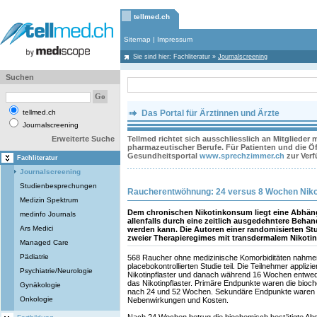
tellmed.ch
Sitemap
|
Impressum
Sie sind hier:
Fachliteratur
»
Journalscreening
Suchen
tellmed.ch
Das Portal für Ärztinnen und Ärzte
Journalscreening
Erweiterte Suche
Tellmed richtet sich ausschliesslich an Mitglieder
pharmazeutischer Berufe. Für Patienten und die Öff
Gesundheitsportal
www.sprechzimmer.ch
zur Ver
Fachliteratur
Journalscreening
Studienbesprechungen
Raucherentwöhnung: 24 versus 8 Wochen Nikot
Medizin Spektrum
Dem chronischen Nikotinkonsum liegt eine Abhäng
medinfo Journals
allenfalls durch eine zeitlich ausgedehntere Beh
Ars Medici
werden kann. Die Autoren einer randomisierten St
zweier Therapieregimes mit transdermalem Nikotin
Managed Care
Pädiatrie
568 Raucher ohne medizinische Komorbiditäten nahmen
placebokontrollierten Studie teil. Die Teilnehmer appli
Psychiatrie/Neurologie
Nikotinpflaster und danach während 16 Wochen entwede
das Nikotinpflaster. Primäre Endpunkte waren die bioch
Gynäkologie
nach 24 und 52 Wochen. Sekundäre Endpunkte waren p
Onkologie
Nebenwirkungen und Kosten.