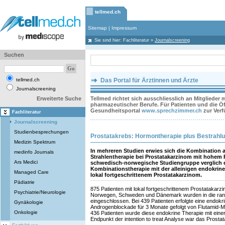
tellmed.ch
Sitemap
|
Impressum
Sie sind hier:
Fachliteratur
»
Journalscreening
Suchen
tellmed.ch
Das Portal für Ärztinnen und Ärzte
Journalscreening
Erweiterte Suche
Tellmed richtet sich ausschliesslich an Mitglieder
pharmazeutischer Berufe. Für Patienten und die Öff
Gesundheitsportal
www.sprechzimmer.ch
zur Ver
Fachliteratur
Journalscreening
Studienbesprechungen
Prostatakrebs: Hormontherapie plus Bestrahlun
Medizin Spektrum
In mehreren Studien erwies sich die Kombination 
medinfo Journals
Strahlentherapie bei Prostatakarzinom mit hohem Ri
Ars Medici
schwedisch-norwegische Studiengruppe verglich e
Kombinationstherapie mit der alleinigen endokrine
Managed Care
lokal fortgeschrittenem Prostatakarzinom.
Pädiatrie
875 Patienten mit lokal fortgeschrittenem Prostatakar
Psychiatrie/Neurologie
Norwegen, Schweden und Dänemark wurden in die rando
eingeschlossen. Bei 439 Patienten erfolgte eine endokr
Gynäkologie
Androgenblockade für 3 Monate gefolgt von Flutamid-Mo
Onkologie
436 Patienten wurde diese endokrine Therapie mit einer
Endpunkt der intention to treat Analyse war das Prosta