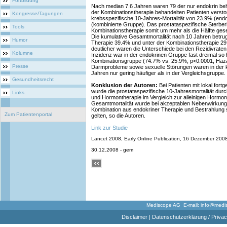
Fortbildung
Nach median 7.6 Jahren waren 79 der nur endokrin beh
der Kombinationstherapie behandelten Patienten versto
Kongresse/Tagungen
krebsspezifische 10-Jahres-Mortalität von 23.9% (en
(kombinierte Gruppe). Das prostataspezifische Sterberi
Tools
Kombinationstherapie somit um mehr als die Hälfte gese
Die kumulative Gesamtmortalität nach 10 Jahren betrug 
Humor
Therapie 39.4% und unter der Kombinationstherapie 29.
deutlicher waren die Unterschiede bei den Rezidivrate
Kolumne
Inzidenz war in der endokrinen Gruppe fast dreimal so 
Kombinationsgruppe (74.7% vs. 25.9%, p<0.0001, Haza
Presse
Darmprobleme sowie sexuelle Störungen waren in der 
Jahren nur gering häufiger als in der Vergleichsgruppe.
Gesundheitsrecht
Konklusion der Autoren:
Bei Patienten mit lokal for
wurde die prostataspezifische 10-Jahresmortalität dur
Links
und Hormontherapie im Vergleich zur alleinigen Hormont
Gesamtmortalität wurde bei akzeptablen Nebenwirkunge
Kombination aus endokriner Therapie und Bestrahlung so
Zum Patientenportal
gelten, so die Autoren.
Link zur Studie
Lancet 2008, Early Online Publication, 16 Dezember 2008 
30.12.2008 - gem
Mediscope AG E-mail:
info@medi
Disclaimer
|
Datenschutzerklärung / Privac