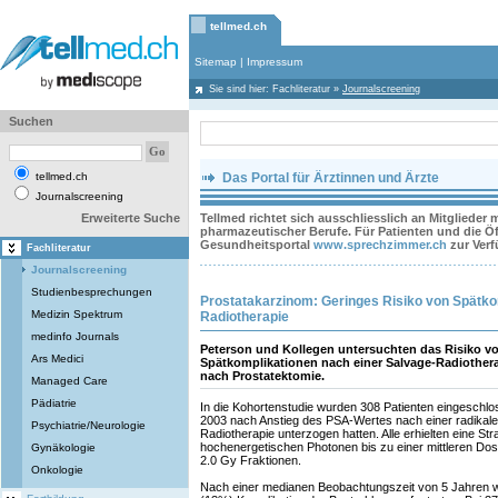
tellmed.ch
Sitemap
|
Impressum
Sie sind hier:
Fachliteratur
»
Journalscreening
Suchen
tellmed.ch
Das Portal für Ärztinnen und Ärzte
Journalscreening
Erweiterte Suche
Tellmed richtet sich ausschliesslich an Mitglieder
pharmazeutischer Berufe. Für Patienten und die Öff
Gesundheitsportal
www.sprechzimmer.ch
zur Ver
Fachliteratur
Journalscreening
Studienbesprechungen
Prostatakarzinom: Geringes Risiko von Spätko
Medizin Spektrum
Radiotherapie
medinfo Journals
Peterson und Kollegen untersuchten das Risiko v
Ars Medici
Spätkomplikationen nach einer Salvage-Radiother
nach Prostatektomie.
Managed Care
Pädiatrie
In die Kohortenstudie wurden 308 Patienten eingeschlo
2003 nach Anstieg des PSA-Wertes nach einer radikale
Psychiatrie/Neurologie
Radiotherapie unterzogen hatten. Alle erhielten eine Str
hochenergetischen Photonen bis zu einer mittleren Dosis
Gynäkologie
2.0 Gy Fraktionen.
Onkologie
Nach einer medianen Beobachtungszeit von 5 Jahren w