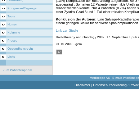
Fortbildung
(13%) Komplikation der Bestrahlung aufgetreten. Bei 37
ausgeprägt . So hatten 12 Patienten eine milde Urethrast
dilatiert werden konnte. Nur 4 Patienten (0.7%) hatten 
Kongresse/Tagungen
einer Zystitis Grad 3 und 1 Fall einer rektalen Komplika
Tools
Konklusion der Autoren:
Eine Salvage-Radiotherapie 
einem geringen Risiko für schwere Spätkomplikationen
Humor
Link zur Studie
Kolumne
Radiotherapy and Oncology 2009; 17. September, Epub ahe
Presse
01.10.2009 - gem
Gesundheitsrecht
Links
Zum Patientenportal
Mediscope AG E-mail:
info@medi
Disclaimer
|
Datenschutzerklärung / Privac