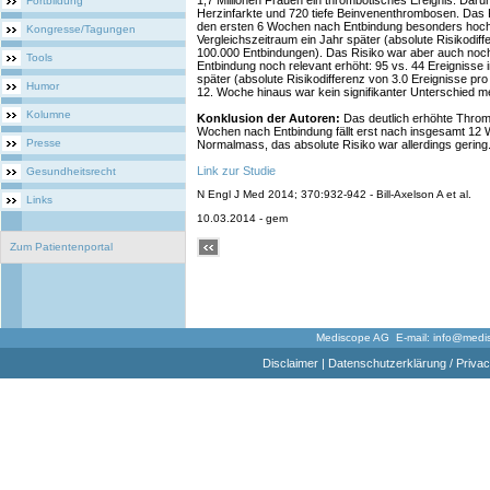
1,7 Millionen Frauen ein thrombotisches Ereignis. Daru
Fortbildung
Herzinfarkte und 720 tiefe Beinvenenthrombosen. Das
den ersten 6 Wochen nach Entbindung besonders hoch:
Kongresse/Tagungen
Vergleichszeitraum ein Jahr später (absolute Risikodiff
100.000 Entbindungen). Das Risiko war aber auch noc
Tools
Entbindung noch relevant erhöht: 95 vs. 44 Ereignisse 
später (absolute Risikodifferenz von 3.0 Ereignisse pr
Humor
12. Woche hinaus war kein signifikanter Unterschied 
Kolumne
Konklusion der Autoren:
Das deutlich erhöhte Throm
Wochen nach Entbindung fällt erst nach insgesamt 12
Presse
Normalmass, das absolute Risiko war allerdings gerin
Link zur Studie
Gesundheitsrecht
N Engl J Med 2014; 370:932-942 - Bill-Axelson A et al.
Links
10.03.2014 - gem
Zum Patientenportal
Mediscope AG E-mail:
info@medi
Disclaimer
|
Datenschutzerklärung / Privac