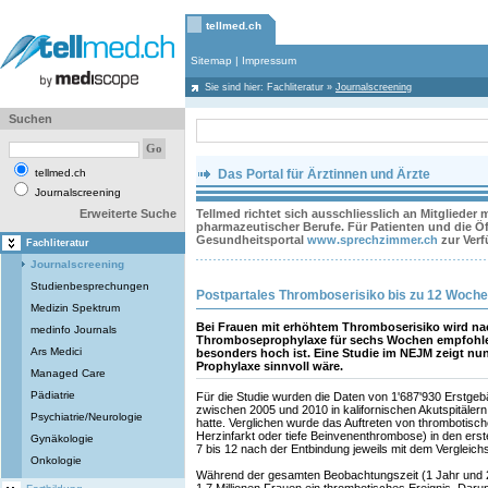
tellmed.ch
Sitemap
|
Impressum
Sie sind hier:
Fachliteratur
»
Journalscreening
Suchen
tellmed.ch
Das Portal für Ärztinnen und Ärzte
Journalscreening
Erweiterte Suche
Tellmed richtet sich ausschliesslich an Mitglieder
pharmazeutischer Berufe. Für Patienten und die Öff
Gesundheitsportal
www.sprechzimmer.ch
zur Ver
Fachliteratur
Journalscreening
Studienbesprechungen
Postpartales Thromboserisiko bis zu 12 Woche
Medizin Spektrum
Bei Frauen mit erhöhtem Thromboserisiko wird na
medinfo Journals
Thromboseprophylaxe für sechs Wochen empfohlen,
Ars Medici
besonders hoch ist. Eine Studie im NEJM zeigt nu
Prophylaxe sinnvoll wäre.
Managed Care
Pädiatrie
Für die Studie wurden die Daten von 1'687'930 Erstge
zwischen 2005 und 2010 in kalifornischen Akutspitäle
Psychiatrie/Neurologie
hatte. Verglichen wurde das Auftreten von thrombotisch
Herzinfarkt oder tiefe Beinvenenthrombose) in den er
Gynäkologie
7 bis 12 nach der Entbindung jeweils mit dem Vergleich
Onkologie
Während der gesamten Beobachtungszeit (1 Jahr und 2