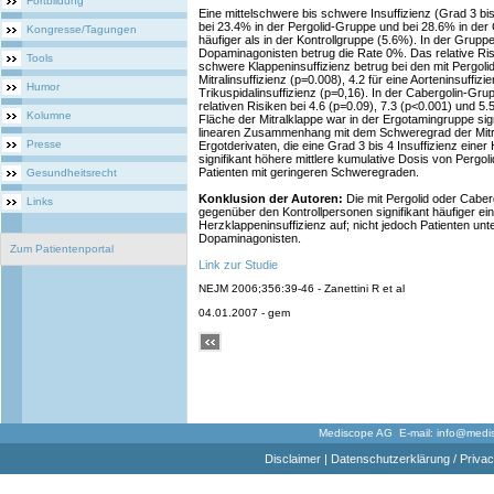
Fortbildung
Eine mittelschwere bis schwere Insuffizienz (Grad 3 bis
bei 23.4% in der Pergolid-Gruppe und bei 28.6% in der 
Kongresse/Tagungen
häufiger als in der Kontrollgruppe (5.6%). In der Grupp
Dopaminagonisten betrug die Rate 0%. Das relative Ris
Tools
schwere Klappeninsuffizienz betrug bei den mit Pergolid
Mitralinsuffizienz (p=0.008), 4.2 für eine Aorteninsuffizi
Humor
Trikuspidalinsuffizienz (p=0,16). In der Cabergolin-Gr
relativen Risiken bei 4.6 (p=0.09), 7.3 (p<0.001) und 5.5
Kolumne
Fläche der Mitralklappe war in der Ergotamingruppe sig
linearen Zusammenhang mit dem Schweregrad der Mitrali
Presse
Ergotderivaten, die eine Grad 3 bis 4 Insuffizienz eine
signifikant höhere mittlere kumulative Dosis von Pergoli
Patienten mit geringeren Schweregraden.
Gesundheitsrecht
Konklusion der Autoren:
Die mit Pergolid oder Caber
Links
gegenüber den Kontrollpersonen signifikant häufiger ei
Herzklappeninsuffizienz auf; nicht jedoch Patienten unt
Dopaminagonisten.
Zum Patientenportal
Link zur Studie
NEJM 2006;356:39-46 - Zanettini R et al
04.01.2007 - gem
Mediscope AG E-mail:
info@medi
Disclaimer
|
Datenschutzerklärung / Privac