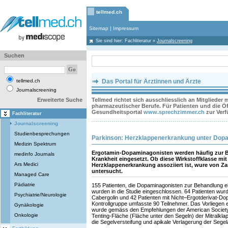
tellmed.ch
Sitemap
|
Impressum
Sie sind hier:
Fachliteratur
»
Journalscreening
Suchen
tellmed.ch
Das Portal für Ärztinnen und Ärzte
Journalscreening
Erweiterte Suche
Tellmed richtet sich ausschliesslich an Mitglieder
pharmazeutischer Berufe. Für Patienten und die Öff
Gesundheitsportal
www.sprechzimmer.ch
zur Ver
Fachliteratur
Journalscreening
Studienbesprechungen
Parkinson: Herzklappenerkrankung unter Dop
Medizin Spektrum
Ergotamin-Dopaminagonisten werden häufig zur B
medinfo Journals
Krankheit eingesetzt. Ob diese Wirkstoffklasse mit
Ars Medici
Herzklappenerkrankung assoziiert ist, wure von Za
untersucht.
Managed Care
Pädiatrie
155 Patienten, die Dopaminagonisten zur Behandlung 
wurden in die Studie eingeschlossen. 64 Patienten wurde
Psychiatrie/Neurologie
Cabergolin und 42 Patienten mit Nicht–Ergotderivat-Do
Kontrollgruppe umfasste 90 Teilnehmer. Das Vorliegen 
Gynäkologie
wurde gemäss den Empfehlungen der American Society 
Onkologie
Tenting-Fläche (Fläche unter den Segeln) der Mitralklapp
die Segelversteifung und apikale Verlagerung der Segel