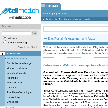
tellmed.ch
Sitemap
|
Impressum
Sie sind hier:
Fachliteratur
»
Journalscreening
Suchen
tellmed.ch
Das Portal für Ärztinnen und Ärzte
Journalscreening
Erweiterte Suche
Tellmed richtet sich ausschliesslich an Mitglieder
pharmazeutischer Berufe. Für Patienten und die Öff
Gesundheitsportal
www.sprechzimmer.ch
zur Ver
Fachliteratur
Journalscreening
Studienbesprechungen
Osteoporose: Welche Screening-Intervalle sin
Medizin Spektrum
Generell wird Frauen ab 65 eine Knochendichtem
medinfo Journals
existierten nur wenige und sehr unterschiedliche 
Ars Medici
Zeitabständen die Messungen wiederholt werden s
untersuchte die Zeitabläufe für die Entwicklung ei
Managed Care
Frauen.
Pädiatrie
In der Kohortenstudie wurden 4'957 Frauen ab 67 mit 
Psychiatrie/Neurologie
an Oberschenkelhals und Hüftgelenk –1.0 oder höher)
bis –2.49) für bis zu 15 Jahren beobachtet. Keine der F
Gynäkologie
oder Wirbelkörperfraktur erlitten oder wurde wegen Os
Onkologie
Teilnehmerinnen wurden gemäss T-Score in vier Gruppen
Knochendichte, sowie Frauen mit leichter, moderater od