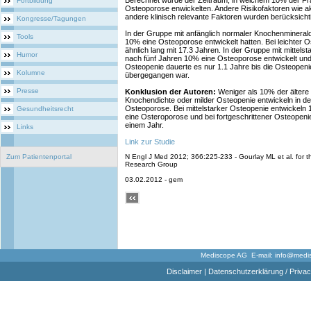
Berechnet wurde der Zeitraum, in welchem 10% der Fra
Fortbildung
Osteoporose enwickelten. Andere Risikofaktoren wie ak
andere klinisch relevante Faktoren wurden berücksichti
Kongresse/Tagungen
In der Gruppe mit anfänglich normaler Knochenminerald
Tools
10% eine Osteoporose entwickelt hatten. Bei leichter Os
ähnlich lang mit 17.3 Jahren. In der Gruppe mit mittels
Humor
nach fünf Jahren 10% eine Osteoporose entwickelt und 
Osteopenie dauerte es nur 1.1 Jahre bis die Osteopen
Kolumne
übergegangen war.
Presse
Konklusion der Autoren:
Weniger als 10% der ältere
Knochendichte oder milder Osteopenie entwickeln in de
Osteoporose. Bei mittelstarker Osteopenie entwickeln 
Gesundheitsrecht
eine Osteroporose und bei fortgeschrittener Osteopenie 
einem Jahr.
Links
Link zur Studie
Zum Patientenportal
N Engl J Med 2012; 366:225-233 - Gourlay ML et al. for t
Research Group
03.02.2012 - gem
Mediscope AG E-mail:
info@medi
Disclaimer
|
Datenschutzerklärung / Privac