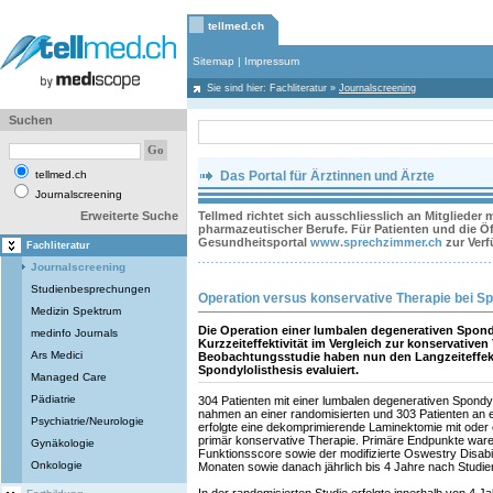
tellmed.ch
Sitemap
|
Impressum
Sie sind hier:
Fachliteratur
»
Journalscreening
Suchen
tellmed.ch
Das Portal für Ärztinnen und Ärzte
Journalscreening
Erweiterte Suche
Tellmed richtet sich ausschliesslich an Mitglieder
pharmazeutischer Berufe. Für Patienten und die Öff
Gesundheitsportal
www.sprechzimmer.ch
zur Ver
Fachliteratur
Journalscreening
Studienbesprechungen
Operation versus konservative Therapie bei Sp
Medizin Spektrum
Die Operation einer lumbalen degenerativen Spondy
medinfo Journals
Kurzzeiteffektivität im Vergleich zur konservativen
Ars Medici
Beobachtungsstudie haben nun den Langzeiteffekt
Spondylolisthesis evaluiert.
Managed Care
Pädiatrie
304 Patienten mit einer lumbalen degenerativen Spondyl
nahmen an einer randomisierten und 303 Patienten an e
Psychiatrie/Neurologie
erfolgte eine dekomprimierende Laminektomie mit oder 
primär konservative Therapie. Primäre Endpunkte war
Gynäkologie
Funktionsscore sowie der modifizierte Oswestry Disabi
Onkologie
Monaten sowie danach jährlich bis 4 Jahre nach Studie