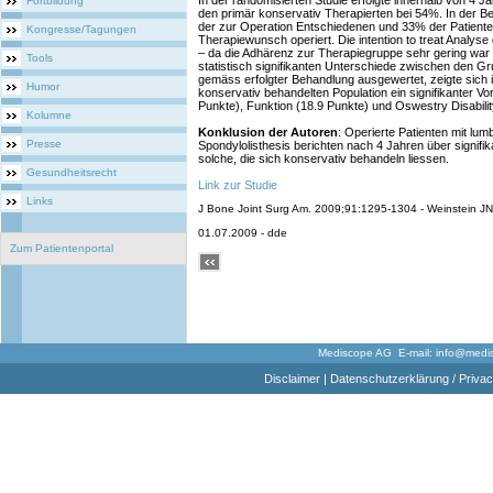
In der randomisierten Studie erfolgte innerhalb von 4 J
Fortbildung
den primär konservativ Therapierten bei 54%. In der
der zur Operation Entschiedenen und 33% der Patient
Kongresse/Tagungen
Therapiewunsch operiert. Die intention to treat Analyse
– da die Adhärenz zur Therapiegruppe sehr gering war
Tools
statistisch signifikanten Unterschiede zwischen den G
gemäss erfolgter Behandlung ausgewertet, zeigte sich 
Humor
konservativ behandelten Population ein signifikanter Vo
Punkte), Funktion (18.9 Punkte) und Oswestry Disabilit
Kolumne
Konklusion der Autoren
: Operierte Patienten mit lum
Presse
Spondylolisthesis berichten nach 4 Jahren über signif
solche, die sich konservativ behandeln liessen.
Gesundheitsrecht
Link zur Studie
Links
J Bone Joint Surg Am. 2009;91:1295-1304 - Weinstein JN 
01.07.2009 - dde
Zum Patientenportal
Mediscope AG E-mail:
info@medi
Disclaimer
|
Datenschutzerklärung / Privac