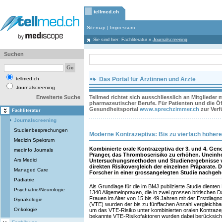
tellmed.ch
Sitemap
|
Impressum
Sie sind hier:
Fachliteratur
»
Journalscreening
Suchen
tellmed.ch
Das Portal für Ärztinnen und Ärzte
Journalscreening
Erweiterte Suche
Tellmed richtet sich ausschliesslich an Mitglieder
pharmazeutischer Berufe. Für Patienten und die Öff
Gesundheitsportal
www.sprechzimmer.ch
zur Ver
Fachliteratur
Journalscreening
Studienbesprechungen
Moderne Kontrazeptiva: Bis zu vierfach höher
Medizin Spektrum
Kombinierte orale Kontrazeptiva der 3. und 4. Gen
medinfo Journals
Pranger, das Thromboserisiko zu erhöhen. Uneinhe
Ars Medici
Untersuchungsmethoden und Studienergebnisse ve
direkten Risikovergleich der einzelnen Präparate. 
Managed Care
Forscher in einer grossangelegten Studie nachgeho
Pädiatrie
Als Grundlage für die im BMJ publizierte Studie diente
Psychiatrie/Neurologie
1340 Allgemeinpraxen, die in zwei grossen britischen 
Frauen im Alter von 15 bis 49 Jahren mit der Erstdia
Gynäkologie
(VTE) wurden der bis zu fünffachen Anzahl vergleichbar
Onkologie
um das VTE-Risiko unter kombinierten oralen Kontraz
bekannte VTE-Risikofaktoren wurden dabei berücksicht