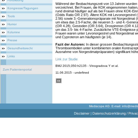
Fortbildung
Während der Beobachtungszeit von 13 Jahren wurden 
verzeichnet. Bei Frauen, die KOK eingenommen hatten
Kongresse/Tagungen
rund dreimal häufiger auf als bei Frauen ohne KOK-E
(Odds Ratio OR 2.97). Ältere KOK mit Levonorgestrel 
Tools
2.56) sowie 3.-Generationspräparate mit Norgestimat 
um etwa das 2.5-Fache, die neueren 3.- und 4.-Genera
Humor
(OR 4.28), Gestoden (OR 3.64), Drospirenon (OR 4.12
um das 3.5- bis 4-Fache. Zusätzliche VTE-Ereignisse 
Kolumne
Frauen waren unter Levonorgestrel und Norgestimat we
und Cyproteron am häufigsten (je 14).
Presse
Fazit der Autoren:
In dieser grossen Beobachtungsstu
Thromboembolien unter kombinierten oralen Kontrazepti
Gesundheitsrecht
Ausnahme von Norgestimatpräparaten) signifikant höher
Links
Link zur Studie
BMJ 2015;350:h2135 - Vinogradova Y et al.
Zum Patientenportal
11.06.2015 - undefined
Mediscope AG E-mail:
info@medi
Disclaimer
|
Datenschutzerklärung / Privac