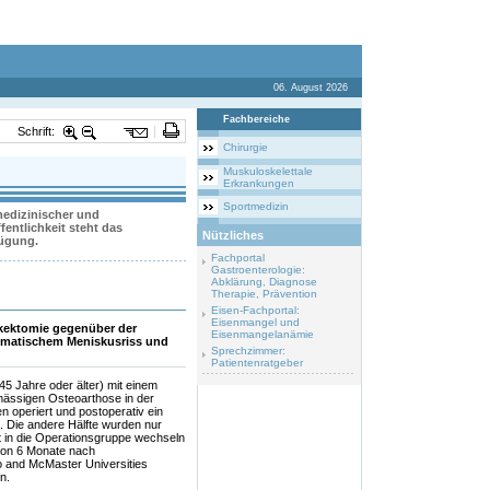
06. August 2026
Fachbereiche
Schrift:
Chirurgie
Muskuloskelettale
Erkrankungen
Sportmedizin
 medizinischer und
entlichkeit steht das
Nützliches
fügung.
Fachportal
Gastroenterologie:
Abklärung, Diagnose
Therapie, Prävention
Eisen-Fachportal:
Eisenmangel und
iskektomie gegenüber der
Eisenmangelanämie
tomatischem Meniskusriss und
Sprechzimmer:
Patientenratgeber
(45 Jahre oder älter) mit einem
mässigen Osteoarthose in der
n operiert und postoperativ ein
. Die andere Hälfte wurden nur
it in die Operationsgruppe wechseln
ion 6 Monate nach
o and McMaster Universities
n.