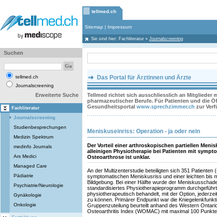
tellmed.ch
Sitemap
|
Impressum
Sie sind hier:
Fachliteratur
»
Journalscreening
Suchen
tellmed.ch
Das Portal für Ärztinnen und Ärzte
Journalscreening
Erweiterte Suche
Tellmed richtet sich ausschliesslich an Mitglieder
pharmazeutischer Berufe. Für Patienten und die Öff
Gesundheitsportal
www.sprechzimmer.ch
zur Ver
Fachliteratur
Journalscreening
Studienbesprechungen
Meniskuseinriss: Operation - ja oder nein
Medizin Spektrum
Der Vorteil einer arthroskopischen partiellen Men
medinfo Journals
alleinigen Physiotherapie bei Patienten mit symp
Ars Medici
Osteoarthrose ist unklar.
Managed Care
An der Multizenterstudie beteiligten sich 351 Patienten 
Pädiatrie
symptomatischen Meniskusriss und einer leichten bis 
Bildgebung. Bei einer Hälfte wurde der Meniskusschade
Psychiatrie/Neurologie
standardisiertes Physiotherapieprogramm durchgeführt
physiotherapeutisch behandelt, mit der Option, jederze
Gynäkologie
zu können. Primärer Endpunkt war die Kniegelenkfunkt
Onkologie
Gruppenzuteilung beurteilt anhand des Western Ontari
Osteoarthritis Index (WOMAC) mit maximal 100 Punkte