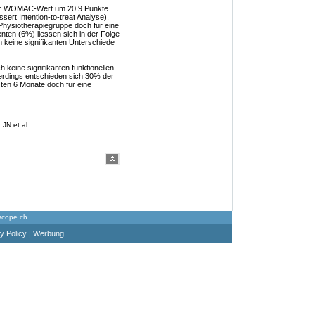
der WOMAC-Wert um 20.9 Punkte
ert Intention-to-treat Analyse).
Physiotherapiegruppe doch für eine
nten (6%) liessen sich in der Folge
n keine signifikanten Unterschiede
 keine signifikanten funktionellen
erdings entschieden sich 30% der
sten 6 Monate doch für eine
JN et al.
scope.ch
y Policy
|
Werbung