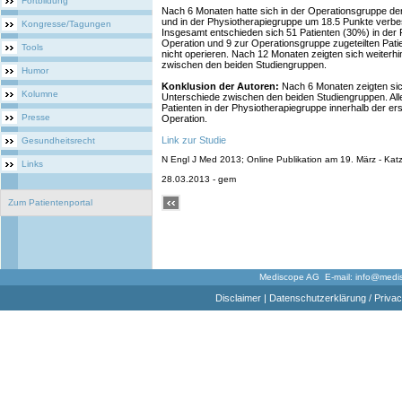
Fortbildung
Nach 6 Monaten hatte sich in der Operationsgruppe 
und in der Physiotherapiegruppe um 18.5 Punkte verbess
Kongresse/Tagungen
Insgesamt entschieden sich 51 Patienten (30%) in der 
Operation und 9 zur Operationsgruppe zugeteilten Patie
Tools
nicht operieren. Nach 12 Monaten zeigten sich weiterhi
zwischen den beiden Studiengruppen.
Humor
Konklusion der Autoren:
Nach 6 Monaten zeigten sich
Kolumne
Unterschiede zwischen den beiden Studiengruppen. All
Patienten in der Physiotherapiegruppe innerhalb der er
Presse
Operation.
Link zur Studie
Gesundheitsrecht
N Engl J Med 2013; Online Publikation am 19. März - Katz 
Links
28.03.2013 - gem
Zum Patientenportal
Mediscope AG E-mail:
info@medi
Disclaimer
|
Datenschutzerklärung / Privac