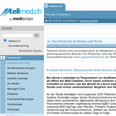
tellmed.ch
Sitemap
|
Impressum
Sie sind hier:
Fachliteratur
»
Journalscreening
Suchen
tellmed.ch
Das Portal für Ärztinnen und Ärzte
Journalscreening
Erweiterte Suche
Tellmed richtet sich ausschliesslich an Mitglieder
pharmazeutischer Berufe. Für Patienten und die Öff
Gesundheitsportal
www.sprechzimmer.ch
zur Ver
Fachliteratur
Journalscreening
Studienbesprechungen
Kreuzschmerzen: Paracetamol nicht besser al
Medizin Spektrum
Bei akuter Lumbalgie ist Paracetamol zur medi
medinfo Journals
als Mittel der Wahl etabliert. Doch damit scheinen
Ars Medici
schneller zu bessern, wie die aktuell im Lancet pu
Studie zum ersten randomisierten Vergleich von P
Managed Care
Pädiatrie
An der Studie beteiligten sich insgesamt 1643 Patienten
Sydney, Australien wegen akuter Rückenschmerzen beh
Psychiatrie/Neurologie
neben einer ausführlichen allgemeinen Beratung in dre
Paracetamol entweder regelmässig dreimal täglich (ma
Gynäkologie
(maximal 4000 mg/Tag) oder Placebo. Primärer Endpunk
Onkologie
Verbesserung der Kreuzschmerzen, definiert als Schmer
10-Punkte-Schmerzskala für sieben Tage in Folge.