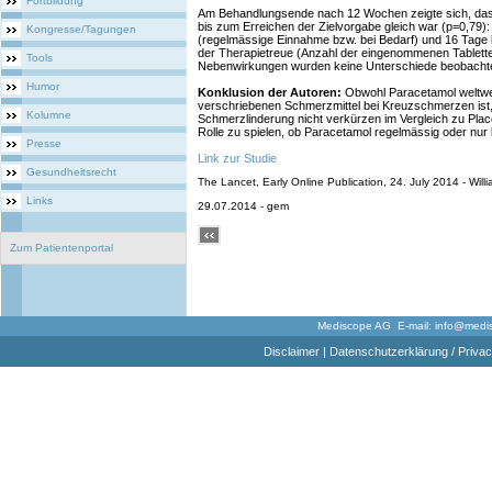
Fortbildung
Am Behandlungsende nach 12 Wochen zeigte sich, dass
bis zum Erreichen der Zielvorgabe gleich war (p=0,79):
Kongresse/Tagungen
(regelmässige Einnahme bzw. bei Bedarf) und 16 Tage 
der Therapietreue (Anzahl der eingenommenen Tablette
Tools
Nebenwirkungen wurden keine Unterschiede beobachte
Humor
Konklusion der Autoren:
Obwohl Paracetamol weltwei
verschriebenen Schmerzmittel bei Kreuzschmerzen ist, d
Kolumne
Schmerzlinderung nicht verkürzen im Vergleich zu Plac
Rolle zu spielen, ob Paracetamol regelmässig oder nur
Presse
Link zur Studie
Gesundheitsrecht
The Lancet, Early Online Publication, 24. July 2014 - Willi
Links
29.07.2014 - gem
Zum Patientenportal
Mediscope AG E-mail:
info@medi
Disclaimer
|
Datenschutzerklärung / Privac