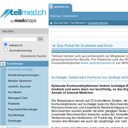
tellmed.ch
Sitemap
|
Impressum
Sie sind hier:
Fachliteratur
»
Journalscreening
Suchen
tellmed.ch
Das Portal für Ärztinnen und Ärzte
Journalscreening
Erweiterte Suche
Tellmed richtet sich ausschliesslich an Mitglieder
pharmazeutischer Berufe. Für Patienten und die Öff
Gesundheitsportal
www.sprechzimmer.ch
zur Ver
Fachliteratur
Journalscreening
Studienbesprechungen
Ischialgie: Epidurales Kortison nur bedingt wi
Medizin Spektrum
Epidurale Kortisondinjektionen lindern Ischialgie
medinfo Journals
moderat und wenn dann nur kurzfristig, so das Erg
Ars Medici
Annals of Internal Medicine.
Managed Care
Die Metaanalyse beruht auf 23 kontrollierte Studien, die
Pädiatrie
Kortisoninjektionen auf Ischialgie-typische Beschwerd
Rückenschmerzen und körperliche Beeinträchtigung mit
Psychiatrie/Neurologie
Beschwerden wurden jeweils mit einer gängigen Skala 
(maximale Beschwerden) bewertet, wobei der Schwellenw
Gynäkologie
Verbesserung bei mindestens 10 Punkte lag. Eruiert wu
Onkologie
(ersten drei Monate) wie auch der langfristige (ein Jahr