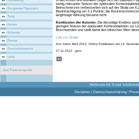
In den ersten drei Monaten zeigte sich ein statistisch s
Fortbildung
wenig relevanter Nutzen der epiduralen Kortisoninjektio
Beinschmerzen verbesserten sich auf der Skala um 6.2
Kongresse/Tagungen
Beeinträchtigung um 3.1 Punkte; die Rückenschmerzen 
langfristige Wirkung bestand nicht.
Tools
Konklusion der Autoren:
Die derzeitige Evidenz spric
Humor
geringen Nutzen der epiduralen Kortisoninjektion zur Li
Beschwerden und stellt damit den klinischen Wert dies
Kolumne
Link zur Studie
Presse
Ann Intern Med 2012; Online Publikation am 13. November 
Gesundheitsrecht
27.11.2012 - gem
Links
Zum Patientenportal
Mediscope AG E-mail:
info@medi
Disclaimer
|
Datenschutzerklärung / Privac