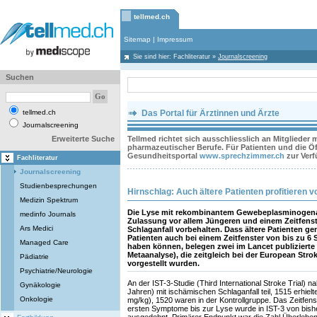
tellmed.ch
Sitemap
|
Impressum
Sie sind hier:
Fachliteratur
»
Journalscreening
Suchen
tellmed.ch
Das Portal für Ärztinnen und Ärzte
Journalscreening
Erweiterte Suche
Tellmed richtet sich ausschliesslich an Mitglieder
pharmazeutischer Berufe. Für Patienten und die Öff
Gesundheitsportal
www.sprechzimmer.ch
zur Ver
Fachliteratur
Journalscreening
Studienbesprechungen
Hirnschlag: Auch ältere Patienten profitieren v
Medizin Spektrum
Die Lyse mit rekombinantem Gewebeplasminogenakt
medinfo Journals
Zulassung vor allem Jüngeren und einem Zeitfens
Ars Medici
Schlaganfall vorbehalten. Dass ältere Patienten g
Patienten auch bei einem Zeitfenster von bis zu 
Managed Care
haben können, belegen zwei im Lancet publizierte
Metaanalyse), die zeitgleich bei der European Str
Pädiatrie
vorgestellt wurden.
Psychiatrie/Neurologie
An der IST-3-Studie (Third International Stroke Trial)
Gynäkologie
Jahren) mit ischämischen Schlaganfall teil, 1515 erhielt
Onkologie
mg/kg), 1520 waren in der Kontrollgruppe. Das Zeitfen
ersten Symptome bis zur Lyse wurde in IST-3 von bish