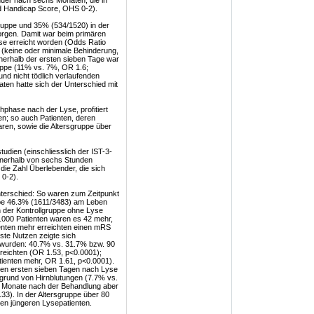
der nach sechs Monaten, die in
rd Handicap Score, OHS 0-2).
uppe und 35% (534/1520) in der
orgen. Damit war beim primären
se erreicht worden (Odds Ratio
s (keine oder minimale Behinderung,
nnerhalb der ersten sieben Tage war
ruppe (11% vs. 7%, OR 1.6;
nd nicht tödlich verlaufenden
en hatte sich der Unterschied mit
hphase nach der Lyse, profitiert
en; so auch Patienten, deren
en, sowie die Altersgruppe über
tudien (einschliesslich der IST-3-
innerhalb von sechs Stunden
die Zahl Überlebender, die sich
 0-2).
Unterschied: So waren zum Zeitpunkt
ppe 46.3% (1611/3483) am Leben
in der Kontrollgruppe ohne Lyse
1000 Patienten waren es 42 mehr,
ienten mehr erreichten einen mRS
ste Nutzen zeigte sich
lt wurden: 40.7% vs. 31.7% bzw. 90
reichten (OR 1.53, p<0.0001);
ienten mehr, OR 1.61, p<0.0001).
 den ersten sieben Tagen nach Lyse
grund von Hirnblutungen (7.7% vs.
s Monate nach der Behandlung aber
3). In der Altersgruppe über 80
den jüngeren Lysepatienten.