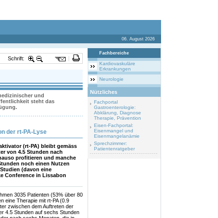
06. August 2026
Fachbereiche
Schrift:
Kardiovaskuläre
Erkrankungen
Neurologie
Nützliches
 medizinischer und
entlichkeit steht das
Fachportal
fügung.
Gastroenterologie:
Abklärung, Diagnose
Therapie, Prävention
Eisen-Fachportal:
Eisenmangel und
on der rt-PA-Lyse
Eisenmangelanämie
Sprechzimmer:
ivator (rt-PA) bleibt gemäss
Patientenratgeber
ter von 4.5 Stunden nach
enauso profitieren und manche
6 Stunden noch einen Nutzen
 Studien (davon eine
oke Conference in Lissabon
 nahmen 3035 Patienten (53% über 80
en eine Therapie mit rt-PA (0.9
ster zwischen dem Auftreten der
er 4.5 Stunden auf sechs Stunden