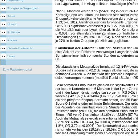
ausgedehnt. Primärer Endpunkt war die Zahl Überleben
Fortbildung
der Lage waren, den Alltag selbst zu bewältigen (Oxfo
Kongresse/Tagungen
Nach 6 Monaten waren 37% (554/1515) in der rt-PA-Gr
Kontrollgruppe am Leben und konnten sich selbst vers
Tools
Endpunkt keine signifikante Verbesserung durch die Ly
1.13; p=0.181). Allerdings war das funktionelle Ergebni
Humor
OHS 0-1) signifikant verbessert (OR 1.27; p=0.001). I
die Mortalität nach der Lyse höher als in der Kontrollg
Kolumne
p=0.001), vor allem durch eine Zunahme von tödlichen u
Hirnblutungen (7% vs. 1%, OR 6.94). Nach sechs Monat
Presse
je 27% in beiden Gruppen gänzlich ausgeglichen.
Konklusion der Autoren:
Trotz der Risiken in der Frü
Gesundheitsrecht
eine Vielzahl von Patienten von weniger Langzeitschäd
Symptome innerhalb von sechs Stunden aufgetreten war
Links
80.
Die aktualisierte Metaanalyse beruht auf 12 rt-PA-Lyses
Zum Patientenportal
Studie) mit insgesamt 7012 Schlaganfallpatienten, die 
behandelt wurden. Auch hier war der primäre Endpunkt 
selbst versorgen konnten (modified Rankin Scale, mRS
Beim primären Endpunkt zeigte sich ein signifikanter 
der letzten Kontrolle nach 6 Monaten in der Lyse-Gru
und in der Lage, für sich selbst zu sorgen (mRS 0-2), 
waren es 42.1% (1434/3404) (OR 1.17, p=0.001). Pro 
die den primären Endpunkt erreicht hatten, und 55 Pat
Score 0-1 (keine oder minimale Behinderung). Der grös
bei Patienten, die innerhalb von drei Stunden behande
Patienten mehr pro 1000, die den primären Endpunkt er
Einen mRS von 0-1 erreichten 31.6% vs. 22.9% (87 Pat
Auch die Metaanalyse ergab eine erhöhte Mortalität in
(8.9% vs. 6.4%, OR 1.44, p=0.0003), insbesondere auf
1.8%, OR 3.72, p<0.0001); Der Unterschied war sech
nicht mehr vorhanden (19.1% vs. 18.5%, OR 1.06, p=0.3
war die Behandlung mindestens so erfolgreich wie bei 