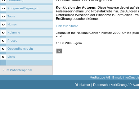
Einnahme wurde indes nicht gesehen.
Fortbildung
Konklusion der Autoren:
Diese Analyse deutet auf 
Kongresse/Tagungen
Folsäureeinnahme und Prostatakrebs hin. Die Autoren 
Unterschied zwischen der Einnahme in Form eines Präp
Tools
Ernährung bestehen könnte.
Humor
Link zur Studie
Kolumne
Journal of the National Cancer Institute 2009; Online pub
et al.
Presse
16.03.2009 - gem
Gesundheitsrecht
Links
Zum Patientenportal
Mediscope AG E-mail:
info@medi
Disclaimer
|
Datenschutzerklärung / Privac