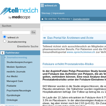
tellmed.ch
Sitemap
|
Impressum
Sie sind hier:
Fachliteratur
»
Journalscreening
Suchen
tellmed.ch
Das Portal für Ärztinnen und Ärzte
Journalscreening
Erweiterte Suche
Tellmed richtet sich ausschliesslich an Mitglieder
pharmazeutischer Berufe. Für Patienten und die Öff
Gesundheitsportal
www.sprechzimmer.ch
zur Ver
Fachliteratur
Journalscreening
Studienbesprechungen
Folsäure erhöht Prostatakrebs-Risiko
Medizin Spektrum
In der Aspirin/Folate Polyp Prevention Study bestät
medinfo Journals
und Folsäure das Auftreten von Polypen, die als V
Ars Medici
gelten, verhindern können. Eine neue Analyse deut
Prostatakrebsrisiko unter der Folsäure-Einnahme h
Managed Care
Pädiatrie
643 Männer wurden in die Studie eingeschlossen, die e
Placebo einnahmen. Die Teilnehmer wurden regelmäss
Psychiatrie/Neurologie
Hospitalisationen befragt. Der Follow-up betrug bis zu 
Gynäkologie
Im Laufe der 10 Jahre erkrankten im Folsäure-Arm 9.
Onkologie
3.3% im Placeboarm. In der altersbereinigten Analyse r
etwas, lag aber immer noch bei 2.63 (p=0.01). Ein Zus