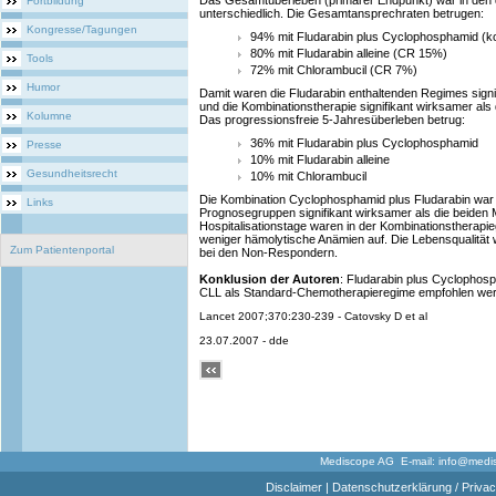
Das Gesamtüberleben (primärer Endpunkt) war in den dr
Fortbildung
unterschiedlich. Die Gesamtansprechraten betrugen:
Kongresse/Tagungen
94% mit Fludarabin plus Cyclophosphamid (
80% mit Fludarabin alleine (CR 15%)
Tools
72% mit Chlorambucil (CR 7%)
Humor
Damit waren die Fludarabin enthaltenden Regimes signif
und die Kombinationstherapie signifikant wirksamer als
Kolumne
Das progressionsfreie 5-Jahresüberleben betrug:
36% mit Fludarabin plus Cyclophosphamid
Presse
10% mit Fludarabin alleine
Gesundheitsrecht
10% mit Chlorambucil
Die Kombination Cyclophosphamid plus Fludarabin war in
Links
Prognosegruppen signifikant wirksamer als die beiden
Hospitalisationstage waren in der Kombinationstherapie
weniger hämolytische Anämien auf. Die Lebensqualität
Zum Patientenportal
bei den Non-Respondern.
Konklusion der Autoren
: Fludarabin plus Cyclophosph
CLL als Standard-Chemotherapieregime empfohlen we
Lancet 2007;370:230-239 - Catovsky D et al
23.07.2007 - dde
Mediscope AG E-mail:
info@medi
Disclaimer
|
Datenschutzerklärung / Privac