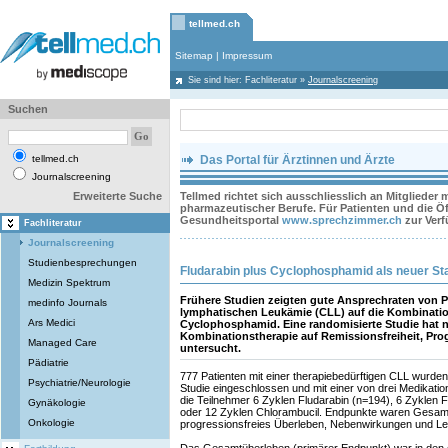
tellmed.ch
Sitemap
|
Impressum
Sie sind hier:
Fachliteratur
»
Journalscreening
Suchen
tellmed.ch
Das Portal für Ärztinnen und Ärzte
Journalscreening
Erweiterte Suche
Tellmed richtet sich ausschliesslich an Mitglieder
pharmazeutischer Berufe. Für Patienten und die Öff
Gesundheitsportal
www.sprechzimmer.ch
zur Ver
Fachliteratur
Journalscreening
Studienbesprechungen
Fludarabin plus Cyclophosphamid als neuer St
Medizin Spektrum
Frühere Studien zeigten gute Ansprechraten von P
medinfo Journals
lymphatischen Leukämie (CLL) auf die Kombinatio
Ars Medici
Cyclophosphamid. Eine randomisierte Studie hat n
Kombinationstherapie auf Remissionsfreiheit, Pr
Managed Care
untersucht.
Pädiatrie
777 Patienten mit einer therapiebedürftigen CLL wurden i
Psychiatrie/Neurologie
Studie eingeschlossen und mit einer von drei Medikation
die Teilnehmer 6 Zyklen Fludarabin (n=194), 6 Zyklen
Gynäkologie
oder 12 Zyklen Chlorambucil. Endpunkte waren Gesam
Onkologie
progressionsfreies Überleben, Nebenwirkungen und Leb