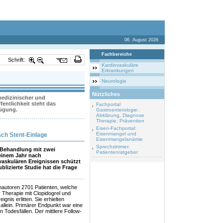
06. August 2026
Fachbereiche
Schrift:
Kardiovaskuläre
Erkrankungen
Neurologie
Nützliches
 medizinischer und
entlichkeit steht das
Fachportal
fügung.
Gastroenterologie:
Abklärung, Diagnose
Therapie, Prävention
Eisen-Fachportal:
Eisenmangel und
ch Stent-Einlage
Eisenmangelanämie
Sprechzimmer:
 Behandlung mit zwei
Patientenratgeber
einem Jahr nach
vaskulären Ereignissen schützt
blizierte Studie hat die Frage
enautoren 2701 Patienten, welche
 Therapie mit Clopidogrel und
gnis erlitten. Sie erhielten
 allein. Primärer Endpunkt war eine
 Todesfällen. Der mittlere Follow-