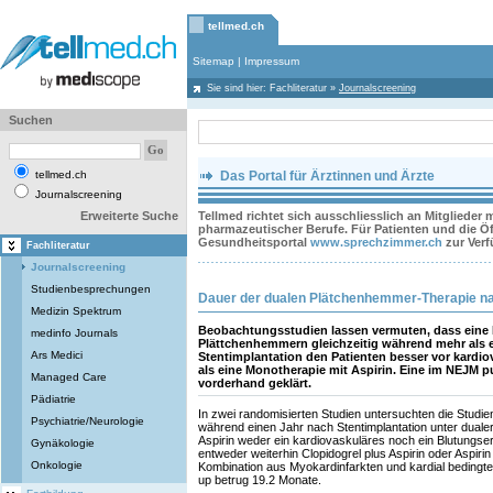
tellmed.ch
Sitemap
|
Impressum
Sie sind hier:
Fachliteratur
»
Journalscreening
Suchen
tellmed.ch
Das Portal für Ärztinnen und Ärzte
Journalscreening
Erweiterte Suche
Tellmed richtet sich ausschliesslich an Mitglieder
pharmazeutischer Berufe. Für Patienten und die Öff
Gesundheitsportal
www.sprechzimmer.ch
zur Ver
Fachliteratur
Journalscreening
Studienbesprechungen
Dauer der dualen Plätchenhemmer-Therapie na
Medizin Spektrum
Beobachtungsstudien lassen vermuten, dass eine
medinfo Journals
Plättchenhemmern gleichzeitig während mehr als 
Ars Medici
Stentimplantation den Patienten besser vor kardio
als eine Monotherapie mit Aspirin. Eine im NEJM pu
Managed Care
vorderhand geklärt.
Pädiatrie
In zwei randomisierten Studien untersuchten die Studi
Psychiatrie/Neurologie
während einen Jahr nach Stentimplantation unter dualer
Aspirin weder ein kardiovaskuläres noch ein Blutungserei
Gynäkologie
entweder weiterhin Clopidogrel plus Aspirin oder Aspirin
Onkologie
Kombination aus Myokardinfarkten und kardial bedingten
up betrug 19.2 Monate.