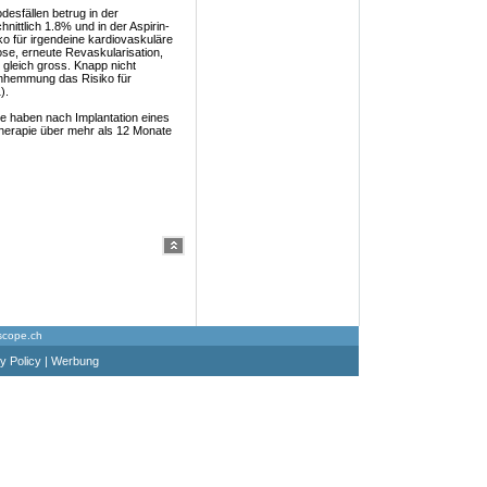
desfällen betrug in der
ittlich 1.8% und in der Aspirin-
o für irgendeine kardiovaskuläre
ose, erneute Revaskularisation,
gleich gross. Knapp nicht
henhemmung das Risiko für
).
die haben nach Implantation eines
herapie über mehr als 12 Monate
scope.ch
y Policy
|
Werbung