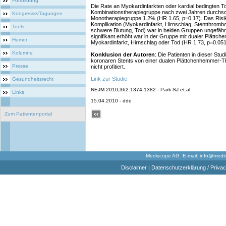
Fortbildung
Die Rate an Myokardinfarkten oder kardial bedingten To
Kombinationstherapiegruppe nach zwei Jahren durchschn
Kongresse/Tagungen
Monotherapiegruppe 1.2% (HR 1.65, p=0.17). Das Risik
Komplikation (Myokardinfarkt, Hirnschlag, Stentthromb
Tools
schwere Blutung, Tod) war in beiden Gruppen ungefähr 
signifikant erhöht war in der Gruppe mit dualer Plättc
Humor
Myokardinfarkt, Hirnschlag oder Tod (HR 1.73, p=0.051
Kolumne
Konklusion der Autoren
: Die Patienten in dieser Stu
koronaren Stents von einer dualen Plättchenhemmer-T
Presse
nicht profitiert.
Link zur Studie
Gesundheitsrecht
NEJM 2010;362:1374-1382 - Park SJ et al
Links
15.04.2010 - dde
Zum Patientenportal
Mediscope AG E-mail:
info@medi
Disclaimer
|
Datenschutzerklärung / Privac