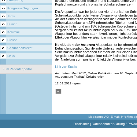
Fortbildung
evaluiert: chronische Rücken- und Nackenschmerzen, O
Kopfschmerzen und chronische Schulterschmerzen.
Kongresse/Tagungen
Die Akupunktur war bei jeder der vier chronischen Sc
Scheinakupunktur oder keiner Akupunktur überlegen (p<
Tools
Art der Schmerzen verringerten sich die Schmerzen b
Scheinakupunktur um 23% (chronische Rücken- und
Humor
(Osteoarthritis) und um 15% (chronische Kopfschmerz
Vergleich zu keiner Akupunktur lagen bei 55%, 57% und
Kolumne
Akupunktur besonders stark fovorisierten, nicht berück
Effekt der Akupunktur vergleichbar mit der Kontrollgrup
Presse
Konklusion der Autoren:
Akupunktur ist bei chronisc
Gesundheitsrecht
Behandlungsoption. Signifikante Unterschiede zwische
Scheinakupunktur sprechen für mehr als nur einen Plac
Vergleich zur Scheinakupunktur relativ klein sind, dürf
Links
der Nadelung zum positiven Effekt der Akupunktur beit
Link zur Studie
Zum Patientenportal
Arch Intern Med 2012; Online Publikation am 10. September
Acupuncture Trialists' Collaboration
12.09.2012 - gem
Mediscope AG E-mail:
info@medi
Disclaimer
|
Datenschutzerklärung / Privac