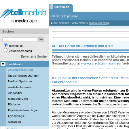
tellmed.ch
Sitemap
|
Impressum
Sie sind hier:
Fachliteratur
»
Journalscreening
Suchen
tellmed.ch
Das Portal für Ärztinnen und Ärzte
Journalscreening
Erweiterte Suche
Tellmed richtet sich ausschliesslich an Mitglieder
pharmazeutischer Berufe. Für Patienten und die Öff
Gesundheitsportal
www.sprechzimmer.ch
zur Ver
Fachliteratur
Journalscreening
Studienbesprechungen
Akupunktur bei chronischen Schmerzen - Metaa
Medizin Spektrum
Patientendaten
medinfo Journals
Akupunktur wird in vielen Praxen erfolgreich zur
Ars Medici
Schmerzen eingesetzt. Ob diese die Schmerzen tats
einen Placeboeffekt wirkt, ist umstritten. Eine neu
Managed Care
Internal Medicine unterstreicht die positive Wirkun
unterschiedlichen chronische Schmerzzuständen.
Pädiatrie
Psychiatrie/Neurologie
Für die Metaanalyse wurden Daten von 17'922 Patiente
wobei die Autoren Zugriff auf die Daten der einzelnen 
Gynäkologie
randomisierte kontrollierte Studien berücksichtigt, in d
Onkologie
zur Akupunktur- oder zur Kontrollgruppe (Scheinakupu
erfolgt war. Der Effekt der Akupunktur wurde für die f