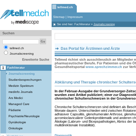
tellmed.ch
Sitemap
|
Impressum
Sie sind hier:
Fachliteratur
»
Journalscreening
Suchen
tellmed.ch
Das Portal für Ärztinnen und Ärzte
Journalscreening
Erweiterte Suche
Tellmed richtet sich ausschliesslich an Mitglieder
pharmazeutischer Berufe. Für Patienten und die Öff
Gesundheitsportal
www.sprechzimmer.ch
zur Ver
Fachliteratur
Journalscreening
Studienbesprechungen
Abklärung und Therapie chronischer Schulter
Medizin Spektrum
In der Februar-Ausgabe der Grundversorger-Zeitsc
medinfo Journals
wurden zwei Artikel publiziert; einer zur Diagnosti
Ars Medici
chronischer Schulterschmerzen in der Grundversor
Managed Care
Chronische Schulterschmerzen sind definiert als Besch
Pädiatrie
Monate dauern. Unterschieden wird zwischen Rotator
adhäsiver Capsulitis, glenohumeraler Arthrose, glenohume
Psychiatrie/Neurologie
acromioclaviculärer Gelenkproblematik und anderen c
Ätiologie (Labrum- und Bicepspathologien, Abriss der 
Gynäkologie
mulitdirektionale Instabilität).
Onkologie
Diagnostik