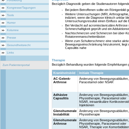
Fortbildung
Bezüglich Diagnostik geben die Studienautoren folgen
Kongresse/Tagungen
Bei jedem Betroffenen sollte ein Röntgenbild
Weitere Untersuchungen (MRI, Arthrographie, 
Tools
indiziert, wenn die Diagnose klinisch unklar bl
Untersuchungsresultat einen Einfluss auf die
Humor
Bei Verdacht auf acromioclaviculäre Arthrose 
Schmerzhaftigkeit geprüft und ein Adduktions
Kolumne
Nachtschmerzen und Schmerzen bei über-Kopf
Rotatorenmanschettenläsion
Presse
Wenn zum Schulterschmerz eine starke aktiv
Bewegungseinschränkung hinzukommt, liegt d
Gesundheitsrecht
Capsulitis nahe
Links
Therapie
Bezüglich Behandlung wurden folgende Empfehlungen pu
Zum Patientenportal
Krankheitsbild
Initiale Therapie
AC-Gelenk-
Änderung von Bewegungsabläufen,
Arthrose
Paracetamol oder NSAR
Adhäsive
Änderung von Bewegungsabläufen,
Capsulitis
Physiotherapie, Paracetamol oder
NSAR, intraartikuläre Kortikosteroid
Injektionen
Glenohumerale
Änderung von Bewegungsabläufen,
Instabilität
Physiotherapie
Glenohumerale
Änderung von Bewegungsabläufen,
Arthrose
Physiotherapie, Paracetamol oder
NSAR, Therapie von Komorbiditäte