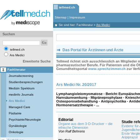
tellmed.ch
Sitemap
|
Impressum
Sie sind hier:
Fachliteratur
»
Ars Medici
Suchen
tellmed.ch
Das Portal für Ärztinnen und Ärzte
Ars Medici
Erweiterte Suche
Tellmed richtet sich ausschliesslich an Mitglieder
pharmazeutischer Berufe. Für Patienten und die Öff
Gesundheitsportal
www.sprechzimmer.ch
zur Ver
Fachliteratur
Journalscreening
Studienbesprechungen
Ars Medici Nr. 20/2017
Medizin Spektrum
Lymphangioleiomyomatose - Bericht Europäische
medinfo Journals
Harnsäuresenkung - Migräneprophylaxe - Kniesc
Ars Medici
Osteoporosebehandlung - Antipsychotika - Antide
Hormonersatztherapie - ...
Managed Care
Pädiatrie
Editorial
Psychiatrie/Neurologie
Studie ref
Organe aus dem 3-D-Drucker – die
Gynäkologie
Evidenz für 
ethische Dimension
Jugendliche
Von Ralf Behrens
Onkologie
Erste Vergl
Aripiprazol