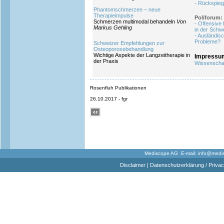
- Rückspieg
Phantomschmerzen – neue
Therapieimpulse
Poliforum:
Schmerzen multimodal behandeln
Von
- Offensive
Markus Gehling
in der Schw
- Ausländis
Probleme?
Schweizer Empfehlungen zur
Osteoporosebehandlung
Wichtige Aspekte der Langzeitherapie in
Impressu
der Praxis
Wissenschaf
Rosenfluh Publikationen
26.10.2017 - fgr
Mediscope AG E-mail:
info@medi
Disclaimer
|
Datenschutzerklärung / Privac