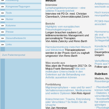
Fortbildung
Medizin
Antidepress
Interview
Kongresse/Tagungen
wechseln o
Lymphangioleiomyomatose – eine
seltene Frauenkrankheit
Hoch konzen
Tools
Interview mit PD Dr. med. Christian
neuropathi
Clarenbach, Universitätsspital Zürich
Humor
PCSK9-Hemme
Bericht
assoziiert
Kolumne
Highlights vom europäischen
Pneumologiekongress
Hormonersat
Presse
Lungen brauchen saubere Luft,
als oral
leitlinienorientiertes Management und
Dänische Ko
Gesundheitsrecht
personalisierte Therapien
Schlaganfal
Von Adela Žatecky und Reno Barth
Links
Künstliche S
Harnsäuresenkung zwischen Wunsch
purzeln
und Wirklichkeit
Therapieoptionen
Dauergebrau
werden in der Praxis noch zu zaghaft
Zum Patientenportal
steigern
umgesetzt
Von Reno Barth
Vorhofflimme
Was wurde aus
Praxis aus
Was plant die Preisträgerin 2017 Dr. Dr.
Follow-ups 
Mojca Frank-Bertoncelj?
Wie sich
molekulare Unterschiede in den
Rubriken
Gelenken auf die Behandlung von
Arthritis auswirken können
Medien, Mo
Rosenbergs
Fortbildung
- Plazeboeff
Migräneprophylaxe – was und für wen?
können helf
Verhaltensmassnahmen, Medikamente
- Diabetes: 
und weitere Optionen
Von Reto Agosti
verschlecht
- Nozeboeff
Knieschmerzen: Trauma, Entzündung
hat stärker
oder Verschleiss? So finden Sie die
günstiges
Ursache
- Physiologi
Von Jan Hennings