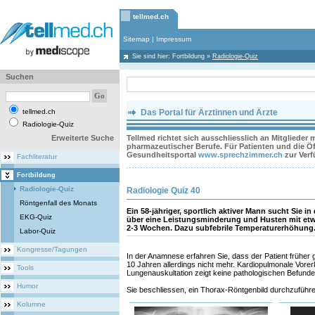
tellmed.ch
Sitemap
|
Impressum
Sie sind hier:
Fortbildung
»
Radiologie-Quiz
Suchen
tellmed.ch
Das Portal für Ärztinnen und Ärzte
Radiologie-Quiz
Erweiterte Suche
Tellmed richtet sich ausschliesslich an Mitglieder
pharmazeutischer Berufe. Für Patienten und die Öff
Gesundheitsportal
www.sprechzimmer.ch
zur Ver
Fachliteratur
Fortbildung
Radiologie-Quiz
Radiologie Quiz 40
Röntgenfall des Monats
Ein 58-jähriger, sportlich aktiver Mann sucht Sie in
EKG-Quiz
über eine Leistungsminderung und Husten mit etw
2-3 Wochen. Dazu subfebrile Temperaturerhöhung
Labor-Quiz
Kongresse/Tagungen
In der Anamnese erfahren Sie, dass der Patient früher 
10 Jahren allerdings nicht mehr. Kardiopulmonale Vore
Tools
Lungenauskultation zeigt keine pathologischen Befunde
Humor
Sie beschliessen, ein Thorax-Röntgenbild durchzuführe
Kolumne