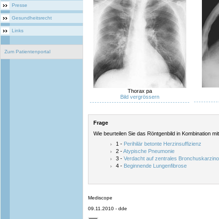
Presse
Gesundheitsrecht
Links
Zum Patientenportal
Thorax pa
Bild vergrössern
Frage
Wie beurteilen Sie das Röntgenbild in Kombination mit
1 -
Perihilär betonte Herzinsuffizienz
2 -
Atypische Pneumonie
3 -
Verdacht auf zentrales Bronchuskarzin
4 -
Beginnende Lungenfibrose
Mediscope
09.11.2010 - dde