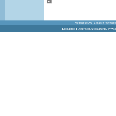
Mediscope AG E-mail:
info@medi
Disclaimer
|
Datenschutzerklärung / Privac