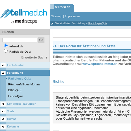
tellmed.ch
Sitemap
|
Impressum
Sie sind hier:
Fortbildung
»
Radiologie-Quiz
Suchen
Das Portal für Ärztinnen und Ärzte
tellmed.ch
Radiologie-Quiz
Tellmed richtet sich ausschliesslich an Mitglieder
Erweiterte Suche
pharmazeutischer Berufe. Für Patienten und die Öff
Gesundheitsportal
www.sprechzimmer.ch
zur Ver
Fachliteratur
Fortbildung
Radiologie-Quiz
Richtig
Röntgenfall des Monats
EKG-Quiz
Labor-Quiz
Bilateral, perihilär betont zeigen sich streifige interstiti
Transparenzminderungen. Ein Bronchopneumogramm
Kongresse/Tagungen
keines vor. Das diffuse Bild zusammen mit der subaku
spricht für eine atypische Pneumonie.
Tools
Atypische Pneumonien werden meist durch Viren, Ch
Rickettsien, Mykoplasmen, Legionellen, Pneumocystis
oder Coxiella burnetii verursacht.
Humor
Kolumne