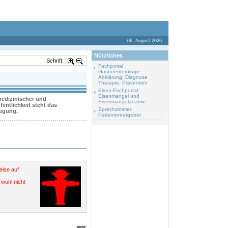
06. August 2026
Nützliches
Schrift:
Fachportal
Gastroenterologie:
Abklärung, Diagnose
Therapie, Prävention
Eisen-Fachportal:
Eisenmangel und
 medizinischer und
Eisenmangelanämie
entlichkeit steht das
Sprechzimmer:
fügung.
Patientenratgeber
eise auf
wohl nicht