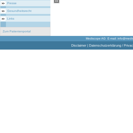
Presse
Gesundheitsrecht
Links
Zum Patientenportal
Mediscope AG E-mail:
info@medi
Disclaimer
|
Datenschutzerklärung / Privac