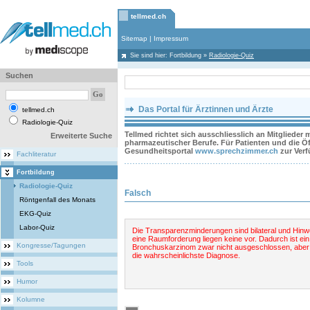
tellmed.ch
Sitemap
|
Impressum
Sie sind hier:
Fortbildung
»
Radiologie-Quiz
Suchen
Das Portal für Ärztinnen und Ärzte
tellmed.ch
Radiologie-Quiz
Tellmed richtet sich ausschliesslich an Mitglieder
Erweiterte Suche
pharmazeutischer Berufe. Für Patienten und die Öff
Gesundheitsportal
www.sprechzimmer.ch
zur Ver
Fachliteratur
Fortbildung
Radiologie-Quiz
Falsch
Röntgenfall des Monats
EKG-Quiz
Labor-Quiz
Die Transparenzminderungen sind bilateral und Hinw
eine Raumforderung liegen keine vor. Dadurch ist ein
Kongresse/Tagungen
Bronchuskarzinom zwar nicht ausgeschlossen, aber 
die wahrscheinlichste Diagnose.
Tools
Humor
Kolumne