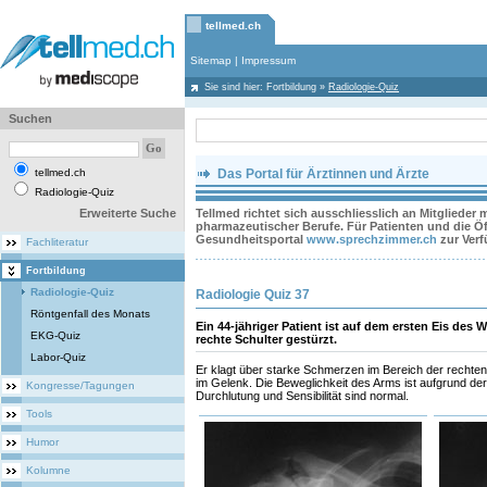
tellmed.ch
Sitemap
|
Impressum
Sie sind hier:
Fortbildung
»
Radiologie-Quiz
Suchen
tellmed.ch
Das Portal für Ärztinnen und Ärzte
Radiologie-Quiz
Erweiterte Suche
Tellmed richtet sich ausschliesslich an Mitglieder
pharmazeutischer Berufe. Für Patienten und die Öff
Gesundheitsportal
www.sprechzimmer.ch
zur Ver
Fachliteratur
Fortbildung
Radiologie-Quiz
Radiologie Quiz 37
Röntgenfall des Monats
Ein 44-jähriger Patient ist auf dem ersten Eis des 
EKG-Quiz
rechte Schulter gestürzt.
Labor-Quiz
Er klagt über starke Schmerzen im Bereich der rechten S
im Gelenk. Die Beweglichkeit des Arms ist aufgrund d
Kongresse/Tagungen
Durchlutung und Sensibilität sind normal.
Tools
Humor
Kolumne