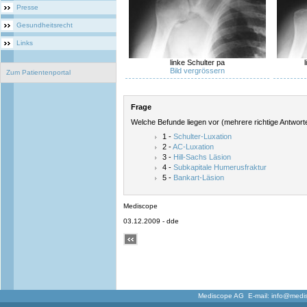
Presse
Gesundheitsrecht
Links
linke Schulter pa
Bild vergrössern
Zum Patientenportal
Frage
Welche Befunde liegen vor (mehrere richtige Antwort
1 -
Schulter-Luxation
2 -
AC-Luxation
3 -
Hill-Sachs Läsion
4 -
Subkapitale Humerusfraktur
5 -
Bankart-Läsion
Mediscope
03.12.2009 - dde
Mediscope AG E-mail:
info@medi