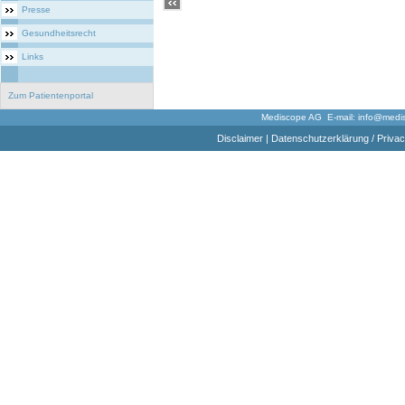
Presse
Gesundheitsrecht
Links
Zum Patientenportal
Mediscope AG E-mail:
info@medi
Disclaimer
|
Datenschutzerklärung / Privac