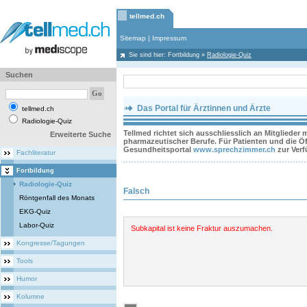
tellmed.ch
Sitemap
|
Impressum
Sie sind hier:
Fortbildung
»
Radiologie-Quiz
Suchen
Das Portal für Ärztinnen und Ärzte
tellmed.ch
Radiologie-Quiz
Tellmed richtet sich ausschliesslich an Mitglieder
Erweiterte Suche
pharmazeutischer Berufe. Für Patienten und die Öff
Gesundheitsportal
www.sprechzimmer.ch
zur Ver
Fachliteratur
Fortbildung
Radiologie-Quiz
Falsch
Röntgenfall des Monats
EKG-Quiz
Labor-Quiz
Subkapital ist keine Fraktur auszumachen.
Kongresse/Tagungen
Tools
Humor
Kolumne