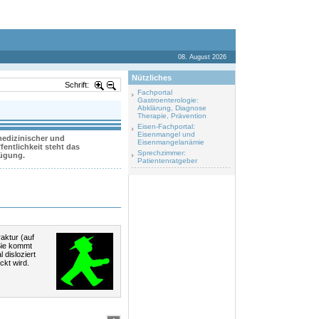
08. August 2026
Nützliches
Schrift:
Fachportal
Gastroenterologie:
Abklärung, Diagnose
Therapie, Prävention
Eisen-Fachportal:
Eisenmangel und
 medizinischer und
Eisenmangelanämie
entlichkeit steht das
Sprechzimmer:
fügung.
Patientenratgeber
aktur (auf
Sie kommt
disloziert
ckt wird.