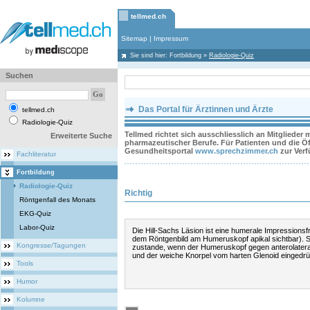
tellmed.ch
Sitemap
|
Impressum
Sie sind hier:
Fortbildung
»
Radiologie-Quiz
Suchen
Das Portal für Ärztinnen und Ärzte
tellmed.ch
Radiologie-Quiz
Tellmed richtet sich ausschliesslich an Mitglieder
Erweiterte Suche
pharmazeutischer Berufe. Für Patienten und die Öff
Gesundheitsportal
www.sprechzimmer.ch
zur Ver
Fachliteratur
Fortbildung
Radiologie-Quiz
Richtig
Röntgenfall des Monats
EKG-Quiz
Labor-Quiz
Die Hill-Sachs Läsion ist eine humerale Impressionsfr
dem Röntgenbild am Humeruskopf apikal sichtbar). 
Kongresse/Tagungen
zustande, wenn der Humeruskopf gegen anterolateral 
und der weiche Knorpel vom harten Glenoid eingedrü
Tools
Humor
Kolumne