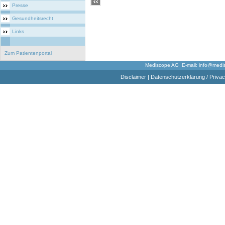
Presse
Gesundheitsrecht
Links
Zum Patientenportal
Mediscope AG E-mail:
info@medi
Disclaimer
|
Datenschutzerklärung / Privac