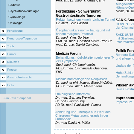
Journal W
Prof. em. Dr. med. Thomas Cerny
Ausgewählte
Pädiatrie
Hämato-Onk
Psychiatrie/Neurologie
Fortbildung - Schwerpunkt
Manz, Dr. m
Gastrointestinale Tumoren
Gynäkologie
Rektumkarzinom – mehr Licht im Tunnel
SAKK-Stu
Onkologie
Dr. med. Sara Bastian
HOVON 127 
der Chemoth
Ösophaguskarzinom – häufig und mit
Fortbildung
hohem malignen Potential
SAKK 08/15
Dr. med. Yves Borbély,
mit Strahlen
Kongresse/Tagungen
Prof. Dr. med. Christian Seiler, Prof. Dr.
Prostatakre
med. Dr. h.c. Daniel Candinas
Tools
Politik Fo
Medizin Forum
Humor
Bessere Rah
Behandlungsmöglichkeiten peripherer T-
und pflegen
Zell Lymphome
Kolumne
Stud. med. Christoph Iselin,
Update der 
PD Dr. med. Emmanuella Guenova,
Presse
PhD
Hohe Zahlung
Behandlung
Gesundheitsrecht
Klonale hämatologische Neoplasien
Dr. med. et phil. Matyas Ecsedi-Waibel,
Wissen akt
Links
PD Dr. med. Alix O’Meara Stern
Swiss PostA
Onkologische Informatik
Dr. med. Gerhard Wernigg,
Impressu
Zum Patientenportal
Dr. phil. Florent Baty,
Impressum
PD Dr. med. Paul Martin Putora
Abklärung und Therapie aus Sicht des
Chirurgen Metastasentherapie in der
Orthopädie
Dr. med Daniel A. Müller