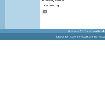
Ärzteverlag medinfo
28.11.2018 - fgr
Mediscope AG E-mail:
info@medi
Disclaimer
|
Datenschutzerklärung / Privac