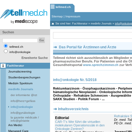
tellmed.ch
Sitemap
|
Impressum
Sie sind hier:
Fachliteratur
»
medinfo Journals
»
info@onkolog
Suchen
tellmed.ch
Das Portal für Ärztinnen und Ärzte
info@onkologie
Erweiterte Suche
Tellmed richtet sich ausschliesslich an Mitglieder
pharmazeutischer Berufe. Für Patienten und die Öff
Gesundheitsportal
www.sprechzimmer.ch
zur Ver
Fachliteratur
Journalscreening
Studienbesprechungen
info@onkologie Nr. 5/2018
Medizin Spektrum
Rektumkarzinom - Ösophaguskarzinom - Periphere
medinfo Journals
hämatologische Neoplasien - Onkologische Informa
der informierte @rzt
Orthopädie - Refraktäre Schmerzen - Ausgewählte
SAKK Studien - Politik Forum - ...
info@herz+gefäss
info@onkologie
Inhaltsverzeichnis
info@gynäkologie
Refraktäre 
la gazette médicale /
Editorial
Dr. med. Tob
info@gériatrie
CAR-T’s Wer führt die virtuellen
PD Dr. med.
Ars Medici
molekularen Operationssäle in den
Onkologie-Zentren?
Managed Care