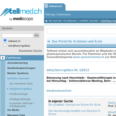
tellmed.ch
Sitemap
|
Impressum
Sie sind hier:
Fachliteratur
»
medinfo Journals
»
info@herz+ge
Suchen
tellmed.ch
Das Portal für Ärztinnen und Ärzte
info@herz+gefäss
Erweiterte Suche
Tellmed richtet sich ausschliesslich an Mitglieder
pharmazeutischer Berufe. Für Patienten und die Öff
Gesundheitsportal
www.sprechzimmer.ch
zur Ver
Fachliteratur
Journalscreening
Studienbesprechungen
info@herz+gefäss Nr. 1/2013
Medizin Spektrum
Betreuung nach Herzinfarkt - Stammzelltherapie i
medinfo Journals
bei Hirnschlag - Artherosklerose-Meeting, Bern - ...
der informierte @rzt
info@herz+gefäss
Inhaltsverzeichnis
info@onkologie
info@gynäkologie
In eigener Sache
HbA1c
la gazette médicale /
Ein Qualitäts-Journal von Ärzten für Ärzte
Prof. 
info@gériatrie
Ars Medici
Der Aerzteverlag medinfo von Eleonore E.
Aktue
Droux:
Managed Care
Dr. m