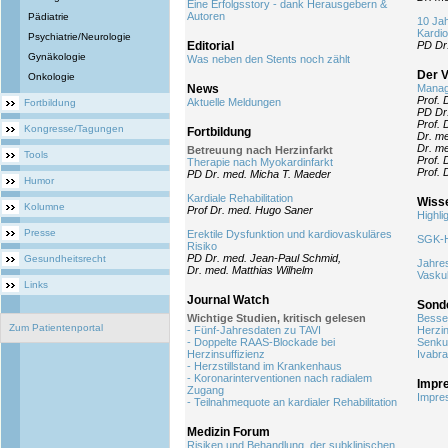
Eine Erfolgsstory - dank Herausgebern &
Autoren
Pädiatrie
10 Jah
Kardio
Psychiatrie/Neurologie
Editorial
PD Dr.
Gynäkologie
Was neben den Stents noch zählt
Der V
Onkologie
News
Manag
Prof. 
Aktuelle Meldungen
Fortbildung
PD Dr.
Prof. 
Kongresse/Tagungen
Fortbildung
Dr. m
Dr. me
Betreuung nach Herzinfarkt
Tools
Prof. 
Therapie nach Myokardinfarkt
Prof. 
PD Dr. med. Micha T. Maeder
Humor
Kardiale Rehabilitation
Wisse
Kolumne
Prof Dr. med. Hugo Saner
Highli
Presse
Erektile Dysfunktion und kardiovaskuläres
SGK-H
Risiko
PD Dr. med. Jean-Paul Schmid,
Gesundheitsrecht
Jahre
Dr. med. Matthias Wilhelm
Vaskul
Links
Journal Watch
Sond
Wichtige Studien, kritisch gelesen
Besse
Zum Patientenportal
- Fünf-Jahresdaten zu TAVI
Herzin
- Doppelte RAAS-Blockade bei
Senku
Herzinsuffizienz
Ivabr
- Herzstillstand im Krankenhaus
- Koronarinterventionen nach radialem
Impr
Zugang
Impre
- Teilnahmequote an kardialer Rehabilitation
Medizin Forum
Risiken und Behandlung der subklinischen