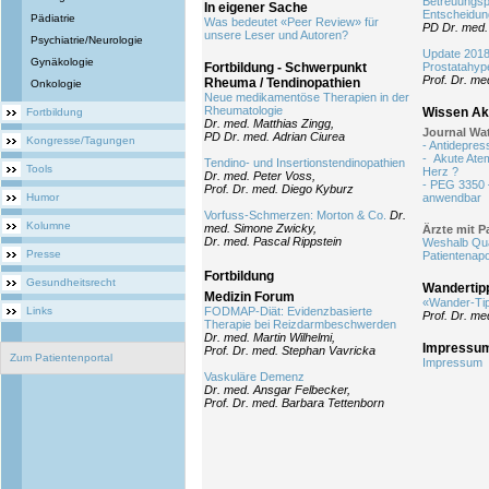
Betreuungsp
In eigener Sache
Entscheidun
Pädiatrie
Was bedeutet «Peer Review» für
PD Dr. med.
unsere Leser und Autoren?
Psychiatrie/Neurologie
Update 2018
Gynäkologie
Fortbildung - Schwerpunkt
Prostatahyp
Prof. Dr. me
Rheuma / Tendinopathien
Onkologie
Neue medikamentöse Therapien in der
Rheumatologie
Wissen Akt
Fortbildung
Dr. med. Matthias Zingg,
Journal Wa
PD Dr. med. Adrian Ciurea
Kongresse/Tagungen
- Antidepres
- Akute Atem
Tendino- und Insertionstendinopathien
Tools
Herz ?
Dr. med. Peter Voss,
- PEG 3350 –
Prof. Dr. med. Diego Kyburz
Humor
anwendbar
Vorfuss-Schmerzen: Morton & Co.
Dr.
Kolumne
med. Simone Zwicky,
Ärzte mit 
Dr. med. Pascal Rippstein
Weshalb Qual
Presse
Patientenap
Fortbildung
Gesundheitsrecht
Wandertip
Medizin Forum
«Wander-Ti
Links
FODMAP-Diät: Evidenzbasierte
Prof. Dr. me
Therapie bei Reizdarmbeschwerden
Dr. med. Martin Wilhelmi,
Impressu
Prof. Dr. med. Stephan Vavricka
Zum Patientenportal
Impressum
Vaskuläre Demenz
Dr. med. Ansgar Felbecker,
Prof. Dr. med. Barbara Tettenborn