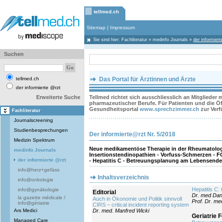
tellmed.ch
Sitemap
|
Impressum
Sie sind hier:
Fachliteratur
»
medinfo Journals
»
der informier
Suchen
tellmed.ch
Das Portal für Ärztinnen und Ärzte
der informierte @rzt
Erweiterte Suche
Tellmed richtet sich ausschliesslich an Mitglieder
pharmazeutischer Berufe. Für Patienten und die Öff
Gesundheitsportal
www.sprechzimmer.ch
zur Ver
Fachliteratur
Journalscreening
Studienbesprechungen
Der informierte@rzt Nr. 5/2018
Medizin Spektrum
Neue medikamentöse Therapie in der Rheumatolog
medinfo Journals
Insertionstendinopathien - Vorfuss-Schmerzen - 
der informierte @rzt
- Hepatitis C - Betreuungsplanung am Lebensende 
info@herz+gefäss
Inhaltsverzeichnis
info@onkologie
Hepatitis C:
info@gynäkologie
Editorial
Dr. med Dan
la gazette médicale /
Auch in Ökonomie und Politik sinnvoll
Prof. Dr. m
info@gériatrie
CIRS – critical incident reporting system
Ars Medici
Dr. med. Manfred Wicki
Geriatrie 
Managed Care