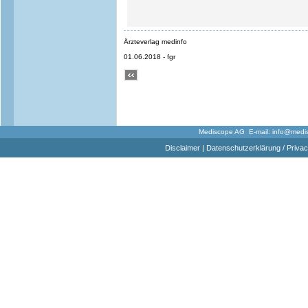
Ärzteverlag medinfo
01.06.2018 - fgr
Mediscope AG E-mail:
info@medi
Disclaimer
|
Datenschutzerklärung / Privac