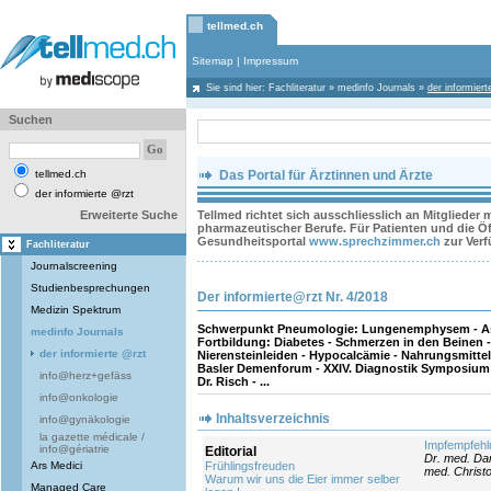
tellmed.ch
Sitemap
|
Impressum
Sie sind hier:
Fachliteratur
»
medinfo Journals
»
der informier
Suchen
tellmed.ch
Das Portal für Ärztinnen und Ärzte
der informierte @rzt
Erweiterte Suche
Tellmed richtet sich ausschliesslich an Mitglieder
pharmazeutischer Berufe. Für Patienten und die Öff
Gesundheitsportal
www.sprechzimmer.ch
zur Ver
Fachliteratur
Journalscreening
Studienbesprechungen
Der informierte@rzt Nr. 4/2018
Medizin Spektrum
Schwerpunkt Pneumologie: Lungenemphysem - As
medinfo Journals
Fortbildung: Diabetes - Schmerzen in den Beinen 
der informierte @rzt
Nierensteinleiden - Hypocalcämie - Nahrungsmittelal
Basler Demenforum - XXIV. Diagnostik Symposiu
info@herz+gefäss
Dr. Risch - ...
info@onkologie
Inhaltsverzeichnis
info@gynäkologie
la gazette médicale /
Impfempfehl
info@gériatrie
Editorial
Dr. med. Da
Ars Medici
Frühlingsfreuden
med. Christ
Warum wir uns die Eier immer selber
Managed Care