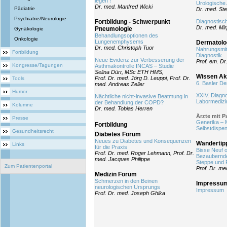
legen !
Urologische 
Dr. med. Manfred Wicki
Pädiatrie
Dr. med. St
Psychiatrie/Neurologie
Fortbildung - Schwerpunkt
Diagnostisch
Dr. med. Mi
Pneumologie
Gynäkologie
Behandlungsoptionen des
Onkologie
Lungenemphysems
Dermatolo
Dr. med. Christoph Tuor
Nahrungsmitt
Fortbildung
Diagnostik
Neue Evidenz zur Verbesserung der
Prof. em. Dr
Kongresse/Tagungen
Asthmakontrolle INCAS – Studie
Selina Dürr, MSc ETH HMS,
Wissen Akt
Prof. Dr. med. Jörg D. Leuppi, Prof. Dr.
Tools
6. Basler D
med. Andreas Zeller
Humor
XXIV. Diagn
Nächtliche nicht-invasive Beatmung in
Labormedizi
der Behandlung der COPD?
Kolumne
Dr. med. Tobias Herren
Ärzte mit 
Presse
Generika – 
Fortbildung
Selbstdispen
Gesundheitsrecht
Diabetes Forum
Neues zu Diabetes und Konsequenzen
Wandertip
Links
für die Praxis
Bisse Neuf 
Prof. Dr. med. Roger Lehmann, Prof. Dr.
Bezaubernd
med. Jacques Philippe
Steppe und
Zum Patientenportal
Prof. Dr. me
Medizin Forum
Schmerzen in den Beinen
Impressu
neurologischen Ursprungs
Impressum
Prof. Dr. med. Joseph Ghika