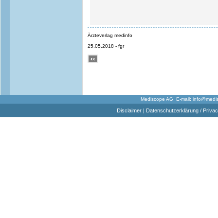
Ärzteverlag medinfo
25.05.2018 - fgr
Mediscope AG E-mail:
info@medi
Disclaimer
|
Datenschutzerklärung / Privac