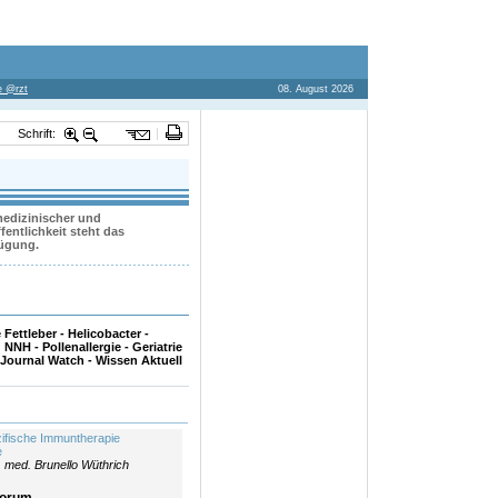
te @rzt
08. August 2026
Schrift:
 medizinischer und
entlichkeit steht das
fügung.
Fettleber - Helicobacter -
NH - Pollenallergie - Geriatrie
 Journal Watch - Wissen Aktuell
zifische Immuntherapie
e
. med. Brunello Wüthrich