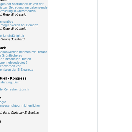
Forum
gen der Altersmedizin: Von der
bis zur Betreuung am Lebensende
rtbildung in Altersmedizin
d. Reto W. Kressig
kamentöse
möglichkeiten bei Demenz
d. Reto W. Kressig
r Urteilsfähigkeit
 Georg Bosshard
atch
beschwerden nehmen mit Distanz
n Grünfläche zu
r funktioneller Husten
onen fehlgedeutet ?
en warnen vor
ntialen der E-Zigarette
uell - Kongress
stagung, Bern
 Refresher, Zürich
p
eglia
neeschuhtour mit herrlicher
d. dent. Christian E. Besimo
m