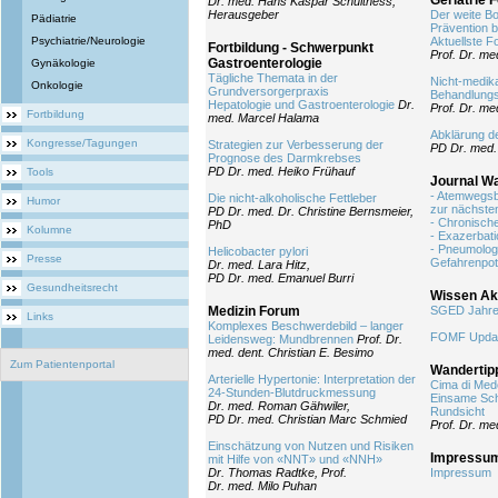
Geriatrie 
Dr. med. Hans Kaspar Schulthess,
Herausgeber
Der weite Bo
Pädiatrie
Prävention 
Psychiatrie/Neurologie
Aktuellste Fo
Fortbildung - Schwerpunkt
Prof. Dr. me
Gastroenterologie
Gynäkologie
Tägliche Themata in der
Nicht-medi
Onkologie
Grundversorgerpraxis
Behandlungs
Hepatologie und Gastroenterologie
Dr.
Prof. Dr. me
Fortbildung
med. Marcel Halama
Abklärung de
Kongresse/Tagungen
Strategien zur Verbesserung der
PD Dr. med.
Prognose des Darmkrebses
PD Dr. med. Heiko Frühauf
Tools
Journal W
- Atemwegs
Die nicht-alkoholische Fettleber
Humor
zur nächste
PD Dr. med. Dr. Christine Bernsmeier,
- Chronische
PhD
Kolumne
- Exazerbati
- Pneumolog
Helicobacter pylori
Presse
Gefahrenpote
Dr. med. Lara Hitz,
PD Dr. med. Emanuel Burri
Gesundheitsrecht
Wissen Akt
Medizin Forum
SGED Jahre
Links
Komplexes Beschwerdebild – langer
FOMF Update
Leidensweg: Mundbrennen
Prof. Dr.
med. dent. Christian E. Besimo
Zum Patientenportal
Wandertip
Arterielle Hypertonie: Interpretation der
Cima di Med
24-Stunden-Blutdruckmessung
Einsame Sch
Dr. med. Roman Gähwiler,
Rundsicht
PD Dr. med. Christian Marc Schmied
Prof. Dr. me
Einschätzung von Nutzen und Risiken
Impressu
mit Hilfe von «NNT» und «NNH»
Dr. Thomas Radtke, Prof.
Impressum
Dr. med. Milo Puhan