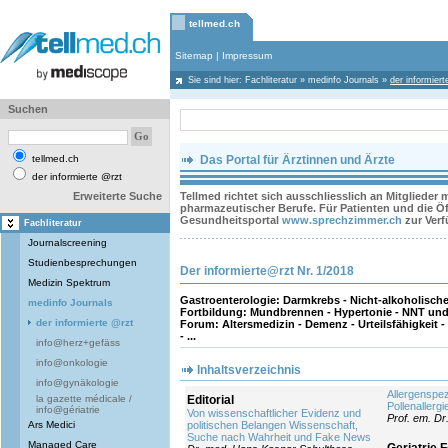
tellmed.ch
Sitemap
|
Impressum
Sie sind hier:
Fachliteratur
»
medinfo Journals
»
der informier
Suchen
tellmed.ch
Das Portal für Ärztinnen und Ärzte
der informierte @rzt
Erweiterte Suche
Tellmed richtet sich ausschliesslich an Mitglieder
pharmazeutischer Berufe. Für Patienten und die Öff
Gesundheitsportal
www.sprechzimmer.ch
zur Ver
Fachliteratur
Journalscreening
Studienbesprechungen
Der informierte@rzt Nr. 1/2018
Medizin Spektrum
Gastroenterologie: Darmkrebs - Nicht-alkoholische 
medinfo Journals
Fortbildung: Mundbrennen - Hypertonie - NNT und N
der informierte @rzt
Forum: Altersmedizin - Demenz - Urteilsfähigkeit -
- ...
info@herz+gefäss
info@onkologie
Inhaltsverzeichnis
info@gynäkologie
Allergenspe
la gazette médicale /
Editorial
Pollenallergi
info@gériatrie
Von wissenschaftlicher Evidenz und
Prof. em. Dr
Ars Medici
politischen Belangen Wissenschaft,
Suche nach Wahrheit und Fake News
Managed Care