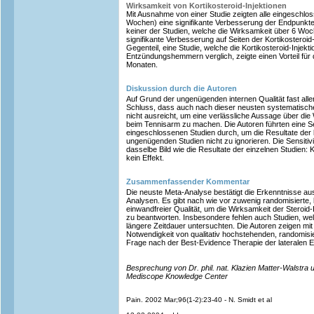
Wirksamkeit von Kortikosteroid-Injektionen
Mit Ausnahme von einer Studie zeigten alle eingeschlos
Wochen) eine signifikante Verbesserung der Endpunkte n
keiner der Studien, welche die Wirksamkeit über 6 Woc
signifikante Verbesserung auf Seiten der Kortikosteroid
Gegenteil, eine Studie, welche die Kortikosteroid-Injekti
Entzündungshemmern verglich, zeigte einen Vorteil f
Monaten.
Diskussion durch die Autoren
Auf Grund der ungenügenden internen Qualität fast al
Schluss, dass auch nach dieser neusten systematische
nicht ausreicht, um eine verlässliche Aussage über die 
beim Tennisarm zu machen. Die Autoren führten eine Sen
eingeschlossenen Studien durch, um die Resultate der be
ungenügenden Studien nicht zu ignorieren. Die Sensitivi
dasselbe Bild wie die Resultate der einzelnen Studien: Ku
kein Effekt.
Zusammenfassender Kommentar
Die neuste Meta-Analyse bestätigt die Erkenntnisse au
Analysen. Es gibt nach wie vor zuwenig randomisierte, ko
einwandfreier Qualität, um die Wirksamkeit der Steroid-
zu beantworten. Insbesondere fehlen auch Studien, wel
längere Zeitdauer untersuchten. Die Autoren zeigen mit i
Notwendigkeit von qualitativ hochstehenden, randomisi
Frage nach der Best-Evidence Therapie der lateralen Ep
Besprechung von Dr. phil. nat. Klazien Matter-Walstra
Mediscope Knowledge Center
Pain. 2002 Mar;96(1-2):23-40 - N. Smidt et al