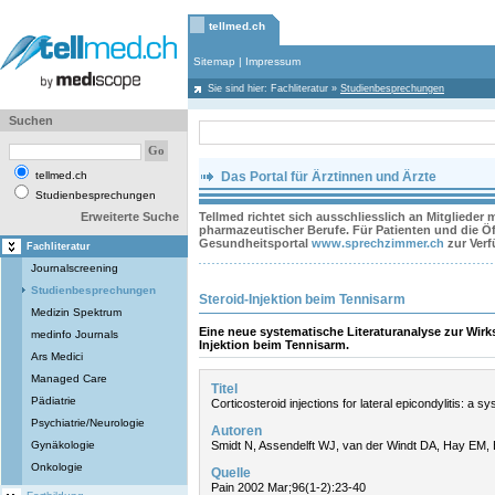
tellmed.ch
Sitemap
|
Impressum
Sie sind hier:
Fachliteratur
»
Studienbesprechungen
Suchen
tellmed.ch
Das Portal für Ärztinnen und Ärzte
Studienbesprechungen
Erweiterte Suche
Tellmed richtet sich ausschliesslich an Mitglieder
pharmazeutischer Berufe. Für Patienten und die Öff
Gesundheitsportal
www.sprechzimmer.ch
zur Ver
Fachliteratur
Journalscreening
Studienbesprechungen
Steroid-Injektion beim Tennisarm
Medizin Spektrum
Eine neue systematische Literaturanalyse zur Wirk
medinfo Journals
Injektion beim Tennisarm.
Ars Medici
Managed Care
Titel
Pädiatrie
Corticosteroid injections for lateral epicondylitis: a s
Psychiatrie/Neurologie
Autoren
Gynäkologie
Smidt N, Assendelft WJ, van der Windt DA, Hay EM, 
Onkologie
Quelle
Pain 2002 Mar;96(1-2):23-40