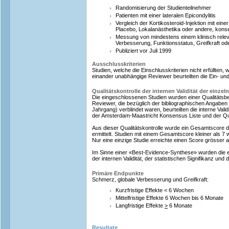
Randomisierung der Studienteilnehmer
Patienten mit einer lateralen Epicondylitis
Vergleich der Kortikosteroid-Injektion mit ein
Placebo, Lokalanästhetika oder andere, kons
Messung von mindestens einem klinisch rele
Verbesserung, Funktionsstatus, Greifkraft ode
Publiziert vor Juli 1999
Ausschlusskriterien
Studien, welche die Einschlusskriterien nicht erfüllte
einander unabhängige Reviewer beurteilten die Ein- und
Qualitätskontrolle der internen Validität der einze
Die eingeschlossenen Studien wurden einer Qualitätsb
Reviewer, die bezüglich der bibliographischen Angaben d
Jahrgang) verblindet waren, beurteilten die interne Valid
der Amsterdam-Maastricht Konsensus Liste und der Qua
Aus dieser Qualitätskontrolle wurde ein Gesamtscore der
ermittelt. Studien mit einem Gesamtscore kleiner als 
Nur eine einzige Studie erreichte einen Score grösser a
Im Sinne einer «Best-Evidence-Synthese» wurden die e
der internen Validität, der statistischen Signifikanz und
Primäre Endpunkte
Schmerz, globale Verbesserung und Greifkraft:
Kurzfristige Effekte < 6 Wochen
Mittelfristige Effekte 6 Wochen bis 6 Monate
Langfristige Effekte
>
6 Monate
Resultate