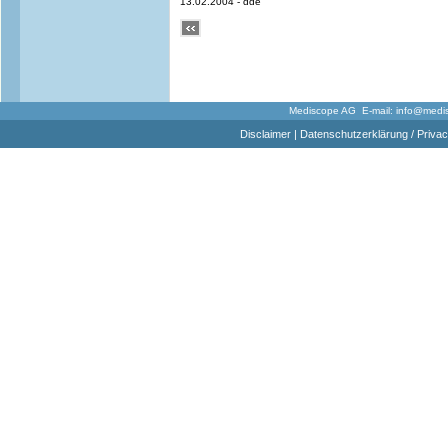
13.02.2004 - dde
Mediscope AG E-mail:
info@medi
Disclaimer
|
Datenschutzerklärung / Privac