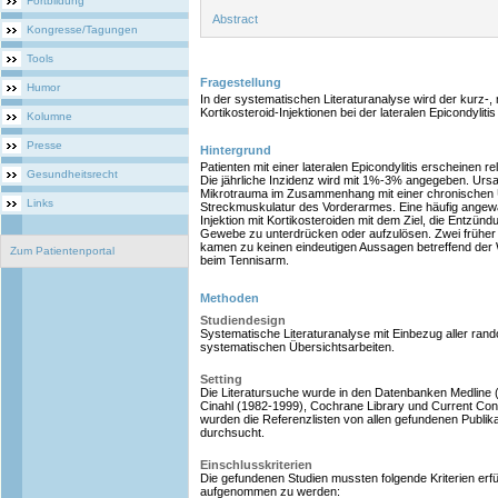
Fortbildung
Abstract
Kongresse/Tagungen
Tools
Fragestellung
Humor
In der systematischen Literaturanalyse wird der kurz-, mi
Kortikosteroid-Injektionen bei der lateralen Epicondylit
Kolumne
Presse
Hintergrund
Patienten mit einer lateralen Epicondylitis erscheinen rel
Gesundheitsrecht
Die jährliche Inzidenz wird mit 1%-3% angegeben. Ursa
Mikrotrauma im Zusammenhang mit einer chronischen
Links
Streckmuskulatur des Vorderarmes. Eine häufig angewan
Injektion mit Kortikosteroiden mit dem Ziel, die Entzünd
Gewebe zu unterdrücken oder aufzulösen. Zwei früher
kamen zu keinen eindeutigen Aussagen betreffend der W
Zum Patientenportal
beim Tennisarm.
Methoden
Studiendesign
Systematische Literaturanalyse mit Einbezug aller rand
systematischen Übersichtsarbeiten.
Setting
Die Literatursuche wurde in den Datenbanken Medlin
Cinahl (1982-1999), Cochrane Library und Current Cont
wurden die Referenzlisten von allen gefundenen Publik
durchsucht.
Einschlusskriterien
Die gefundenen Studien mussten folgende Kriterien erfü
aufgenommen zu werden: