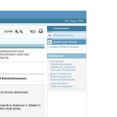
08. August 2026
Fachbereiche
Schrift:
Respirationstrakt
Artikel zum Thema
medline Related Articles
 medizinischer und
entlichkeit steht das
Nützliches
fügung.
Fachportal
Gastroenterologie:
Abklärung, Diagnose
Therapie, Prävention
Eisen-Fachportal:
Eisenmangel und
d Einzelsubstanzen.
Eisenmangelanämie
Sprechzimmer:
Patientenratgeber
 of chronic obstructive
 Gulsvik A, Anderson J, Maden C;
ists study group.