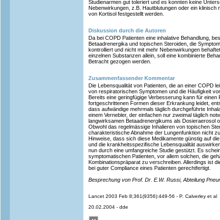
Studienarmen gut toleriert und es konnten keine Unters
Nebenwirkungen, z.B. Hautblutungen oder ein klinisch re
von Kortisol festgestellt werden.
Diskussion durch die Autoren
Da bei COPD Patienten eine inhalative Behandlung, b
Betaadrenergika und topischen Steroiden, die Symptom
kontrolliert und nicht mit mehr Nebenwirkungen behaftet
einzelnen Substanzen allein, soll eine kombinierte Beh
Betracht gezogen werden.
Zusammenfassender Kommentar
Die Lebensqualität von Patienten, die an einer COPD 
von respiratorischen Symptomen und die Häufigkeit von
Bereits eine geringfügige Verbesserung kann für einen P
fortgeschrittenen Formen dieser Erkrankung leidet, ent
dass aufwändige mehrmals täglich durchgeführte Inhala
einem Vernebler, der einfachen nur zweimal täglich not
langwirksamen Betaadrenergikums als Dosieraerosol ode
Obwohl das regelmässige Inhalieren von topischen Ste
charakteristische Abnahme der Lungenfunktion nicht 
Hinweise, dass sich diese Medikamente günstig auf die
und die krankheitsspezifische Lebensqualität auswirk
nun durch eine umfangreiche Studie gestützt. Es scheint
symptomatischen Patienten, vor allem solchen, die gehä
Kombinationspräparat zu verschreiben. Allerdings ist die
bei guter Compliance eines Patienten gerechtfertigt.
Besprechung von Prof. Dr. E.W. Russi, Abteilung Pneumo
Lancet 2003 Feb 8;361(9356):449-56 - P. Calverley et al
20.02.2004 - dde