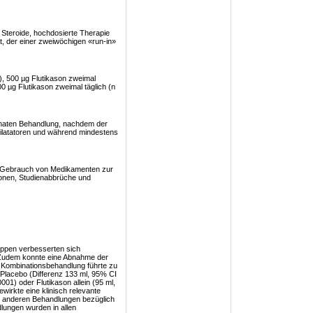
Steroide, hochdosierte Therapie
at, der einer zweiwöchigen «run-in»
), 500 µg Flutikason zweimal
00 µg Flutikason zweimal täglich (n
naten Behandlung, nachdem der
ilatatoren und während mindestens
 Gebrauch von Medikamenten zur
ionen, Studienabbrüche und
uppen verbesserten sich
Zudem konnte eine Abnahme der
 Kombinationsbehandlung führte zu
 Placebo (Differenz 133 ml, 95% CI
001) oder Flutikason allein (95 ml,
wirkte eine klinisch relevante
 anderen Behandlungen bezüglich
lungen wurden in allen