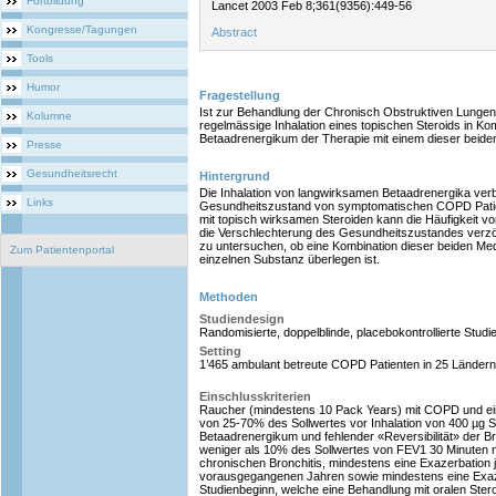
Fortbildung
Lancet 2003 Feb 8;361(9356):449-56
Kongresse/Tagungen
Abstract
Tools
Humor
Fragestellung
Ist zur Behandlung der Chronisch Obstruktiven Lunge
Kolumne
regelmässige Inhalation eines topischen Steroids in K
Betaadrenergikum der Therapie mit einem dieser beide
Presse
Gesundheitsrecht
Hintergrund
Die Inhalation von langwirksamen Betaadrenergika ver
Links
Gesundheitszustand von symptomatischen COPD Patien
mit topisch wirksamen Steroiden kann die Häufigkeit 
die Verschlechterung des Gesundheitszustandes verzö
zu untersuchen, ob eine Kombination dieser beiden Me
Zum Patientenportal
einzelnen Substanz überlegen ist.
Methoden
Studiendesign
Randomisierte, doppelblinde, placebokontrollierte Studie
Setting
1’465 ambulant betreute COPD Patienten in 25 Ländern
Einschlusskriterien
Raucher (mindestens 10 Pack Years) mit COPD und 
von 25-70% des Sollwertes vor Inhalation von 400 µg 
Betaadrenergikum und fehlender «Reversibilität» der Br
weniger als 10% des Sollwertes von FEV1 30 Minuten n
chronischen Bronchitis, mindestens eine Exazerbation j
vorausgegangenen Jahren sowie mindestens eine Exaz
Studienbeginn, welche eine Behandlung mit oralen Ster