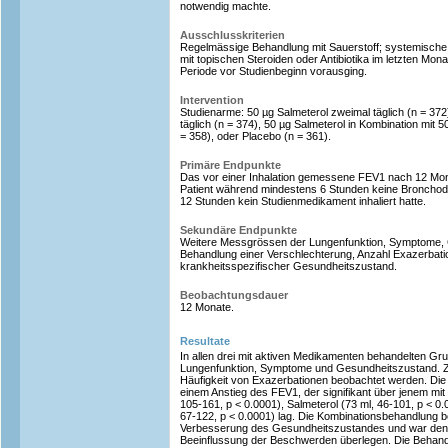
notwendig machte.
Ausschlusskriterien
Regelmässige Behandlung mit Sauerstoff; systemische 
mit topischen Steroiden oder Antibiotika im letzten Mon
Periode vor Studienbeginn vorausging.
Intervention
Studienarme: 50 µg Salmeterol zweimal täglich (n = 372
täglich (n = 374), 50 µg Salmeterol in Kombination mit 5
= 358), oder Placebo (n = 361).
Primäre Endpunkte
Das vor einer Inhalation gemessene FEV1 nach 12 Mo
Patient während mindestens 6 Stunden keine Bronchod
12 Stunden kein Studienmedikament inhaliert hatte.
Sekundäre Endpunkte
Weitere Messgrössen der Lungenfunktion, Symptome,
Behandlung einer Verschlechterung, Anzahl Exazerbat
krankheitsspezifischer Gesundheitszustand.
Beobachtungsdauer
12 Monate.
Resultate
In allen drei mit aktiven Medikamenten behandelten Gr
Lungenfunktion, Symptome und Gesundheitszustand. 
Häufigkeit von Exazerbationen beobachtet werden. Die
einem Anstieg des FEV1, der signifikant über jenem mit
105-161, p < 0.0001), Salmeterol (73 ml, 46-101, p < 0.0
67-122, p < 0.0001) lag. Die Kombinationsbehandlung be
Verbesserung des Gesundheitszustandes und war den
Beeinflussung der Beschwerden überlegen. Die Behand