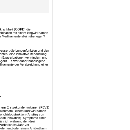
nkrankheit (COPD) die
ombination mit einem langwirksamen
n Medikamente allein überlegen?
bessert die Lungenfunktion und den
ten, eine inhalative Behandlung
von Exazerbationen vermindern und
gern. Es war daher naheliegend
dikamente der Verabreichung einer
.
.
einem Erstsekundenvolumen (FEV1)
Salbumatol, einem kurzwirksamen
onchialobstruktion (Anstieg von
ach Inhalation). Symptome einer
ährlich während den drei
erbation im Jahr vor
oiden und/oder einem Antibiotikum