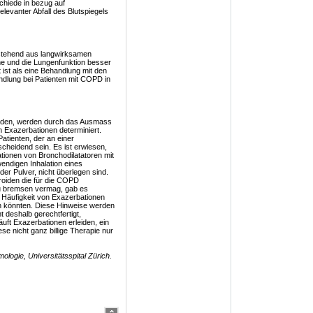
chiede in bezug auf
levanter Abfall des Blutspiegels
estehend aus langwirksamen
e und die Lungenfunktion besser
 ist als eine Behandlung mit den
andlung bei Patienten mit COPD in
leiden, werden durch das Ausmass
 Exazerbationen determiniert.
atienten, der an einer
scheidend sein. Es ist erwiesen,
tionen von Bronchodilatatoren mit
wendigen Inhalation eines
r Pulver, nicht überlegen sind.
roiden die für die COPD
zu bremsen vermag, gab es
 Häufigkeit von Exazerbationen
en könnten. Diese Hinweise werden
 deshalb gerechtfertigt,
uft Exazerbationen erleiden, ein
se nicht ganz billige Therapie nur
logie, Universitätsspital Zürich.