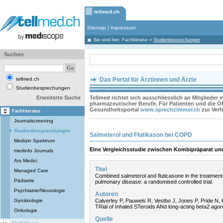
tellmed.ch
Sitemap
|
Impressum
Sie sind hier:
Fachliteratur
»
Studienbesprechungen
Suchen
tellmed.ch
Das Portal für Ärztinnen und Ärzte
Studienbesprechungen
Erweiterte Suche
Tellmed richtet sich ausschliesslich an Mitglieder
pharmazeutischer Berufe. Für Patienten und die Öff
Gesundheitsportal
www.sprechzimmer.ch
zur Ver
Fachliteratur
Journalscreening
Studienbesprechungen
Salmeterol und Flutikason bei COPD
Medizin Spektrum
Eine Vergleichsstudie zwischen Kombipräparat un
medinfo Journals
Ars Medici
Titel
Managed Care
Combined salmeterol and fluticasone in the treatment
Pädiatrie
pulmonary disease: a randomised controlled trial.
Psychiatrie/Neurologie
Autoren
Gynäkologie
Calverley P, Pauwels R, Vestbo J, Jones P, Pride N,
TRial of Inhaled STeroids ANd long-acting beta2 agon
Onkologie
Quelle