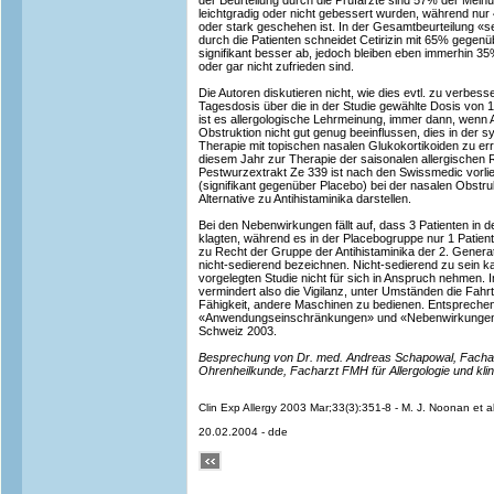
der Beurteilung durch die Prüfärzte sind 57% der Mei
leichtgradig oder nicht gebessert wurden, während nur
oder stark geschehen ist. In der Gesamtbeurteilung «s
durch die Patienten schneidet Cetirizin mit 65% gegen
signifikant besser ab, jedoch bleiben eben immerhin 35%
oder gar nicht zufrieden sind.
Die Autoren diskutieren nicht, wie dies evtl. zu verbes
Tagesdosis über die in der Studie gewählte Dosis von 1
ist es allergologische Lehrmeinung, immer dann, wenn A
Obstruktion nicht gut genug beeinflussen, dies in der 
Therapie mit topischen nasalen Glukokortikoiden zu er
diesem Jahr zur Therapie der saisonalen allergischen R
Pestwurzextrakt Ze 339 ist nach den Swissmedic vorl
(signifikant gegenüber Placebo) bei der nasalen Obstru
Alternative zu Antihistaminika darstellen.
Bei den Nebenwirkungen fällt auf, dass 3 Patienten in 
klagten, während es in der Placebogruppe nur 1 Patient
zu Recht der Gruppe der Antihistaminika der 2. Generati
nicht-sedierend bezeichnen. Nicht-sedierend zu sein k
vorgelegten Studie nicht für sich in Anspruch nehmen. Im
vermindert also die Vigilanz, unter Umständen die Fahrtü
Fähigkeit, andere Maschinen zu bedienen. Entsprechen
«Anwendungseinschränkungen» und «Nebenwirkungen»
Schweiz 2003.
Besprechung von Dr. med. Andreas Schapowal, Fachar
Ohrenheilkunde, Facharzt FMH für Allergologie und kli
Clin Exp Allergy 2003 Mar;33(3):351-8 - M. J. Noonan et a
20.02.2004 - dde