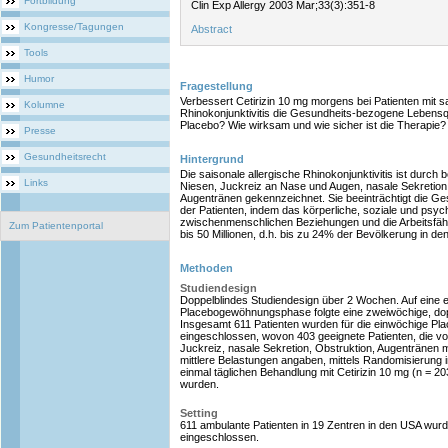
Fortbildung
Clin Exp Allergy 2003 Mar;33(3):351-8
Kongresse/Tagungen
Abstract
Tools
Humor
Fragestellung
Verbessert Cetirizin 10 mg morgens bei Patienten mit sa
Kolumne
Rhinokonjunktivitis die Gesundheits-bezogene Lebensqua
Placebo? Wie wirksam und wie sicher ist die Therapie?
Presse
Gesundheitsrecht
Hintergrund
Die saisonale allergische Rhinokonjunktivitis ist durc
Links
Niesen, Juckreiz an Nase und Augen, nasale Sekretion
Augentränen gekennzeichnet. Sie beeinträchtigt die G
der Patienten, indem das körperliche, soziale und psy
zwischenmenschlichen Beziehungen und die Arbeitsfähi
Zum Patientenportal
bis 50 Millionen, d.h. bis zu 24% der Bevölkerung in de
Methoden
Studiendesign
Doppelblindes Studiendesign über 2 Wochen. Auf eine e
Placebogewöhnungsphase folgte eine zweiwöchige, do
Insgesamt 611 Patienten wurden für die einwöchige 
eingeschlossen, wovon 403 geeignete Patienten, die 
Juckreiz, nasale Sekretion, Obstruktion, Augentränen
mittlere Belastungen angaben, mittels Randomisierung i
einmal täglichen Behandlung mit Cetirizin 10 mg (n = 20
wurden.
Setting
611 ambulante Patienten in 19 Zentren in den USA wurde
eingeschlossen.