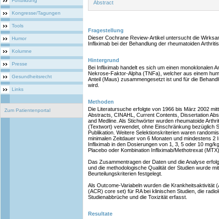
Fortbildung
Abstract
Kongresse/Tagungen
Tools
Fragestellung
Dieser Cochrane Review-Artikel untersucht die Wirksam
Humor
Infliximab bei der Behandlung der rheumatoiden Arthriti
Kolumne
Hintergrund
Presse
Bei Infliximab handelt es sich um einen monoklonalen 
Nekrose-Faktor-Alpha (TNFa), welcher aus einem hum
Gesundheitsrecht
Anteil (Maus) zusammengesetzt ist und für die Behandl
wird.
Links
Methoden
Die Literatursuche erfolgte von 1966 bis März 2002 mit
Zum Patientenportal
Abstracts, CINAHL, Current Contents, Dissertation A
and Medline. Als Stichwörter wurden rheumatoide Arthri
(Textwort) verwendet, ohne Einschränkung bezüglich S
Publikation. Weitere Selektionskriterien waren randomisie
minimalen Zeitdauer von 6 Monaten und mindestens 2 I
Infliximab in den Dosierungen von 1, 3, 5 oder 10 mg/kg
Placebo oder Kombination Infliximab/Methotrexat (MTX)
Das Zusammentragen der Daten und die Analyse erfol
und die methodologische Qualität der Studien wurde mit
Beurteilungskriterien festgelegt.
Als Outcome-Variabeln wurden die Krankheitsaktivität
(ACR) core set) für RA bei klinischen Studien, die radi
Studienabbrüche und die Toxizität erfasst.
Resultate