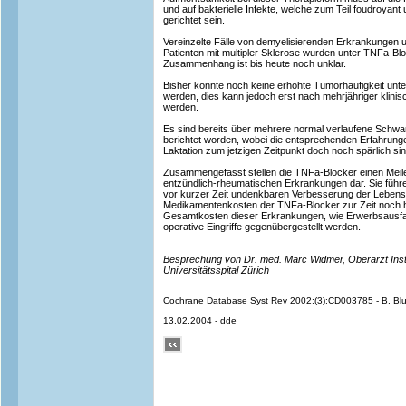
und auf bakterielle Infekte, welche zum Teil foudroyant
gerichtet sein.
Vereinzelte Fälle von demyelisierenden Erkrankungen 
Patienten mit multipler Sklerose wurden unter TNFa-Bl
Zusammenhang ist bis heute noch unklar.
Bisher konnte noch keine erhöhte Tumorhäufigkeit unt
werden, dies kann jedoch erst nach mehrjähriger klinis
werden.
Es sind bereits über mehrere normal verlaufene Schw
berichtet worden, wobei die entsprechenden Erfahrung
Laktation zum jetzigen Zeitpunkt doch noch spärlich sin
Zusammengefasst stellen die TNFa-Blocker einen Meile
entzündlich-rheumatischen Erkrankungen dar. Sie führen
vor kurzer Zeit undenkbaren Verbesserung der Lebensq
Medikamentenkosten der TNFa-Blocker zur Zeit noch 
Gesamtkosten dieser Erkrankungen, wie Erwerbsausfall
operative Eingriffe gegenübergestellt werden.
Besprechung von Dr. med. Marc Widmer, Oberarzt Instit
Universitätsspital Zürich
Cochrane Database Syst Rev 2002;(3):CD003785 - B. Blu
13.02.2004 - dde