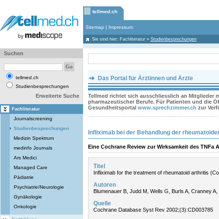
tellmed.ch
Sitemap
|
Impressum
Sie sind hier:
Fachliteratur
»
Studienbesprechungen
Suchen
tellmed.ch
Das Portal für Ärztinnen und Ärzte
Studienbesprechungen
Erweiterte Suche
Tellmed richtet sich ausschliesslich an Mitglieder
pharmazeutischer Berufe. Für Patienten und die Öff
Gesundheitsportal
www.sprechzimmer.ch
zur Ver
Fachliteratur
Journalscreening
Studienbesprechungen
Infliximab bei der Behandlung der rheumatoiden
Medizin Spektrum
Eine Cochrane Review zur Wirksamkeit des TNFa An
medinfo Journals
Ars Medici
Titel
Managed Care
Infliximab for the treatment of rheumatoid arthritis (
Pädiatrie
Autoren
Psychiatrie/Neurologie
Blumenauer B, Judd M, Wells G, Burls A, Cranney A,
Gynäkologie
Quelle
Onkologie
Cochrane Database Syst Rev 2002;(3):CD003785