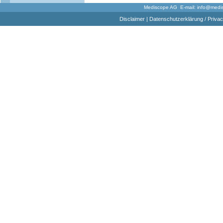
Mediscope AG E-mail:
info@medi
Disclaimer
|
Datenschutzerklärung / Privac