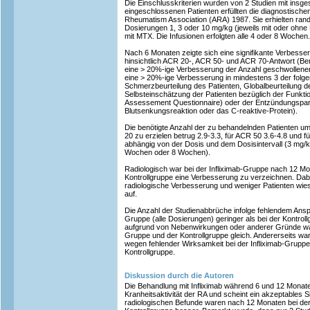
Die Einschlusskriterien wurden von 2 Studien mit insges
eingeschlossenen Patienten erfüllten die diagnostische
Rheumatism Association (ARA) 1987. Sie erhielten rando
Dosierungen 1, 3 oder 10 mg/kg (jeweils mit oder ohn
mit MTX. Die Infusionen erfolgten alle 4 oder 8 Wochen.
Nach 6 Monaten zeigte sich eine signifikante Verbesser
hinsichtlich ACR 20-, ACR 50- und ACR 70-Antwort (B
eine > 20%-ige Verbesserung der Anzahl geschwollene
eine > 20%-ige Verbesserung in mindestens 3 der folgen
Schmerzbeurteilung des Patienten, Globalbeurteilung d
Selbsteinschätzung der Patienten bezüglich der Funkt
Assessement Questionnaire) oder der Entzündungspar
Blutsenkungsreaktion oder das C-reaktive-Protein).
Die benötigte Anzahl der zu behandelnden Patienten 
20 zu erzielen betrug 2.9-3.3, für ACR 50 3.6-4.8 und f
abhängig von der Dosis und dem Dosisintervall (3 mg/k
Wochen oder 8 Wochen).
Radiologisch war bei der Infliximab-Gruppe nach 12 Mo
Kontrollgruppe eine Verbesserung zu verzeichnen. Dabe
radiologische Verbesserung und weniger Patienten wies
auf.
Die Anzahl der Studienabbrüche infolge fehlendem Ansp
Gruppe (alle Dosierungen) geringer als bei der Kontrol
aufgrund von Nebenwirkungen oder anderer Gründe waren
Gruppe und der Kontrollgruppe gleich. Andererseits w
wegen fehlender Wirksamkeit bei der Infliximab-Gruppe 
Kontrollgruppe.
Diskussion durch die Autoren
Die Behandlung mit Infliximab während 6 und 12 Monaten
Kranheitsaktivität der RA und scheint ein akzeptables S
radiologischen Befunde waren nach 12 Monaten bei der 