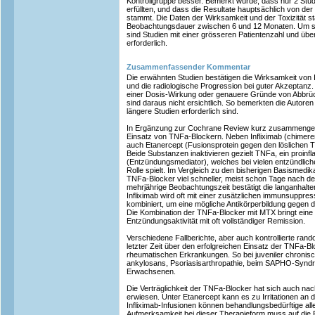
Kontrollgruppe besser. Bemerkt wurde, dass nur 2 Studi
erfüllten, und dass die Resultate hauptsächlich von de
stammt. Die Daten der Wirksamkeit und der Toxizität 
Beobachtungsdauer zwischen 6 und 12 Monaten. Um se
sind Studien mit einer grösseren Patientenzahl und übe
erforderlich.
Zusammenfassender Kommentar
Die erwähnten Studien bestätigen die Wirksamkeit von In
und die radiologische Progression bei guter Akzeptanz. 
einer Dosis-Wirkung oder genauere Gründe von Abbrü
sind daraus nicht ersichtlich. So bemerkten die Autore
längere Studien erforderlich sind.
In Ergänzung zur Cochrane Review kurz zusammengef
Einsatz von TNFa-Blockern. Neben Infliximab (chimere
auch Etanercept (Fusionsprotein gegen den löslichen 
Beide Substanzen inaktivieren gezielt TNFa, ein proinf
(Entzündungsmediator), welches bei vielen entzündlic
Rolle spielt. Im Vergleich zu den bisherigen Basismedik
TNFa-Blocker viel schneller, meist schon Tage nach der 
mehrjährige Beobachtungszeit bestätigt die langanha
Infliximab wird oft mit einer zusätzlichen immunsuppre
kombiniert, um eine mögliche Antikörperbildung gegen d
Die Kombination der TNFa-Blocker mit MTX bringt eine 
Entzündungsaktivität mit oft vollständiger Remission.
Verschiedene Fallberichte, aber auch kontrollierte rando
letzter Zeit über den erfolgreichen Einsatz der TNFa-B
rheumatischen Erkrankungen. So bei juveniler chronische
ankylosans, Psoriasisarthropathie, beim SAPHO-Syndr
Erwachsenen.
Die Verträglichkeit der TNFa-Blocker hat sich auch nac
erwiesen. Unter Etanercept kann es zu Irritationen an d
Infliximab-Infusionen können behandlungsbedürftige all
Aufmerksamkeit bei dieser Therapieform muss auf die 