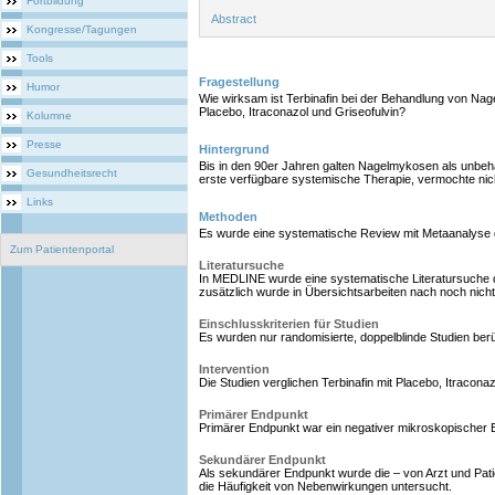
Fortbildung
Abstract
Kongresse/Tagungen
Tools
Fragestellung
Humor
Wie wirksam ist Terbinafin bei der Behandlung von Nag
Placebo, Itraconazol und Griseofulvin?
Kolumne
Presse
Hintergrund
Bis in den 90er Jahren galten Nagelmykosen als unbeha
Gesundheitsrecht
erste verfügbare systemische Therapie, vermochte nich
Links
Methoden
Es wurde eine systematische Review mit Metaanalyse 
Zum Patientenportal
Literatursuche
In MEDLINE wurde eine systematische Literatursuche d
zusätzlich wurde in Übersichtsarbeiten nach noch nich
Einschlusskriterien für Studien
Es wurden nur randomisierte, doppelblinde Studien berü
Intervention
Die Studien verglichen Terbinafin mit Placebo, Itraconaz
Primärer Endpunkt
Primärer Endpunkt war ein negativer mikroskopischer B
Sekundärer Endpunkt
Als sekundärer Endpunkt wurde die – von Arzt und Patien
die Häufigkeit von Nebenwirkungen untersucht.