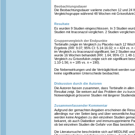
Beobachtungsdauer
Die Beobachtungsdauer variierte zwischen 12 und 24 W
Vergleichsgruppe während 48 Wochen mit Griseofulvin1
Resultate
Es wurden 9 Studien eingeschlossen. In 3 Studien wurde
Studien mit Itraconazol verglichen. 2 Studien verglichen 
Gruppenvergleich der Endpunkte
Terbinafin zeigte im Vergleich zu Placebo nach 12 Woch
Ergebnis (RR: 9.07; 95% CI: 5.14-16.02; n = 424 vs. n 
im Vergleich zu Itraconazol signifikant; bei 2 Studien 
wurde 16 Wochen behandelt (RR: 1.64; 95% CI: 1.48-1.8
Vergleich zu Griseofulvin zeigte sich ein signifikant b
1.10-1.56; n = 185 vs. n = 190).
Die Nebenwirkungen und die Verträglichkeit werden su
keine signifikanten Unterschiede beobachtet.
Diskussion durch die Autoren
Die Autoren fassen zusammen, dass Terbinafin in allen 
Resultat zeigt. Sie weisen auf das Problem der zu kur
Notwendigkeit grösserer Studien mit längerer Studienda
Zusammenfassender Kommentar
Aufgrund der gemachten Angaben erscheinen die Resultat
allerdings nur vier Seiten lang und über wesentliche Asp
werden keine Angaben zu den einzelnen Studien gemacht
bekannt, ob auch Diabetiker und immunsupprimierte Pa
ob bei einzelnen Studien die Gefahr von Bias bestehen.
Die Literatursuche beschränkte sich auf MEDLINE und 