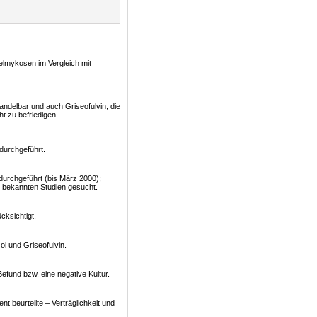
elmykosen im Vergleich mit
ndelbar und auch Griseofulvin, die
t zu befriedigen.
durchgeführt.
urchgeführt (bis März 2000);
t bekannten Studien gesucht.
cksichtigt.
ol und Griseofulvin.
efund bzw. eine negative Kultur.
t beurteilte – Verträglichkeit und