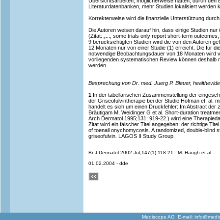
Übersichtsarbeiten; möglicherweise hätten, durch den 
Literaturdatenbanken, mehr Studien lokalisiert werden 
Korrekterweise wird die finanzielle Unterstützung dur
Die Autoren weisen darauf hin, dass einige Studien nur 
(Zitat: „..., some trials only report short-term outcomes
9 berücksichtigten Studien wird die von den Autoren 
12 Monaten nur von einer Studie (1) erreicht. Die für die
notwendige Beobachtungsdauer von 18 Monaten wird von
vorliegenden systematischen Review können deshalb n
werden.
Besprechung von Dr. med. Juerg P. Bleuer, healthevid
1
In der tabellarischen Zusammenstellung der eingesch
der Griseofulvintherapie bei der Studie Hofman et. al.
handelt es sich um einen Druckfehler: Im Abstract der z
Bräutigam M, Weidinger G et al. Short-duration treatmen
Arch Dermatol 1995;131: 919-22.) wird eine Therapie
Zitat wird ein falscher Titel angegeben; der richtige T
of toenail onychomycosis. A randomized, double-blind st
griseofulvin. LAGOS II Study Group.
Br J Dermatol 2002 Jul;147(1):118-21 - M. Haugh et al
01.02.2004 - dde
Mediscope AG E-mail:
info@medi