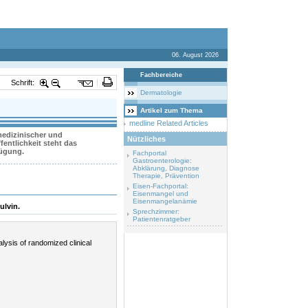
06. August 2026
Fachbereiche
Schrift:
Dermatologie
Artikel zum Thema
medline Related Articles
 medizinischer und
Nützliches
entlichkeit steht das
fügung.
Fachportal
Gastroenterologie:
Abklärung, Diagnose
Therapie, Prävention
Eisen-Fachportal:
Eisenmangel und
Eisenmangelanämie
ulvin.
Sprechzimmer:
Patientenratgeber
alysis of randomized clinical