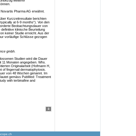
Einbezug weiterer
können.
ch Novartis Pharma AG erwähnt.
über Kurzzeitresultate berichten
, typically at 6-9 months“). Von den
geforderte Beobachtungsdauer von
 definitive klinische Beurteilung
 keiner Studie erreicht. Aus der
ur vorläufige Schlüsse gezogen
ence gmbh.
lossenen Studien wird die Dauer
 mit 11 Monaten angegeben. Whs.
itierten Originalarbeit (Hofmann H,
t of fingernail dermatophytosis.
dauer von 48 Wochen genannt. Im
itel lautet gemäss PubMed: Treatment
udy with terbinafine and
scope.ch