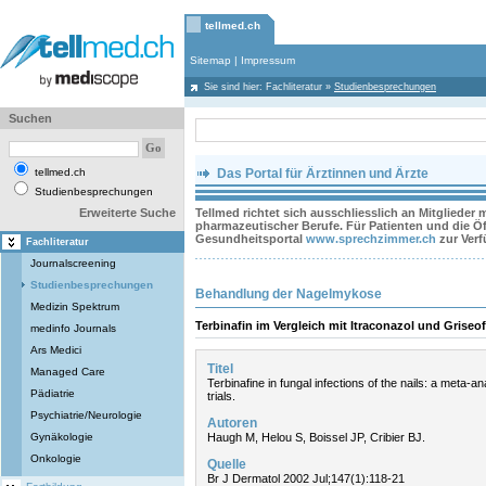
tellmed.ch
Sitemap
|
Impressum
Sie sind hier:
Fachliteratur
»
Studienbesprechungen
Suchen
tellmed.ch
Das Portal für Ärztinnen und Ärzte
Studienbesprechungen
Erweiterte Suche
Tellmed richtet sich ausschliesslich an Mitglieder
pharmazeutischer Berufe. Für Patienten und die Öff
Gesundheitsportal
www.sprechzimmer.ch
zur Ver
Fachliteratur
Journalscreening
Studienbesprechungen
Behandlung der Nagelmykose
Medizin Spektrum
Terbinafin im Vergleich mit Itraconazol und Griseof
medinfo Journals
Ars Medici
Titel
Managed Care
Terbinafine in fungal infections of the nails: a meta-an
Pädiatrie
trials.
Psychiatrie/Neurologie
Autoren
Gynäkologie
Haugh M, Helou S, Boissel JP, Cribier BJ.
Onkologie
Quelle
Br J Dermatol 2002 Jul;147(1):118-21