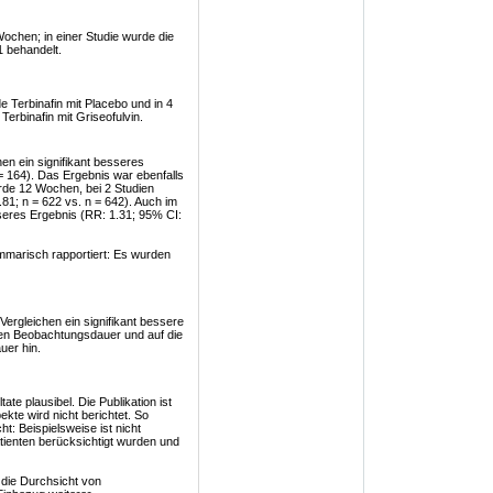
ochen; in einer Studie wurde die
 behandelt.
 Terbinafin mit Placebo und in 4
Terbinafin mit Griseofulvin.
en ein signifikant besseres
= 164). Das Ergebnis war ebenfalls
wurde 12 Wochen, bei 2 Studien
1; n = 622 vs. n = 642). Auch im
esseres Ergebnis (RR: 1.31; 95% CI:
mmarisch rapportiert: Es wurden
Vergleichen ein signifikant bessere
zen Beobachtungsdauer und auf die
uer hin.
e plausibel. Die Publikation ist
ekte wird nicht berichtet. So
: Beispielsweise ist nicht
tienten berücksichtigt wurden und
die Durchsicht von