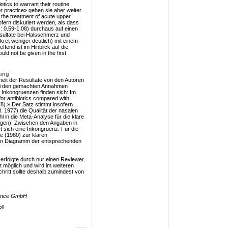
otics to warrant their routine
or practice» gehen sie aber weiter
n the treatment of acute upper
ofern diskutiert werden, als dass
: 0.59-1.08) durchaus auf einen
esultate bei Halsschmerz und
kret weniger deutlich) mit einem
ffend ist im Hinblick auf die
ld not be given in the first
ung
heit der Resultate von den Autoren
bei den gemachten Annahmen
. Inkongruenzen finden sich: Im
for antibiotics compared with
78).» Der Satz stimmt insofern
l. 1977) die Qualität der nasalen
l in die Meta-Analyse für die klare
ezogen). Zwischen den Angaben in
 sich eine Inkongruenz: Für die
e (1980) zur klaren
(In Diagramm der entsprechenden
 erfolgte durch nur einen Reviewer.
st möglich und wird im weiteren
hritt sollte deshalb zumindest von
idence GmbH
ll