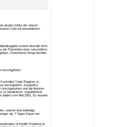
eim akuten Infekt der oberen
Common Cold mit wesentlichen
tibiotikagabe scheint deshalb nicht
ka als Prävention einer sekundären
gegeben. Zunehmend Sorge bereitet
n durchgeführt.
ntrolled Trials Register, in
e durchgeführt. Zusätzlich
en durchgesehen und die Autoren
en zu lokalisieren. Unpublizierte
he datiert vom Mai 2001. Es wurden
ien, welche eine beliebige
eniger als 7 Tagen Dauer bei
sification of Health Problems in