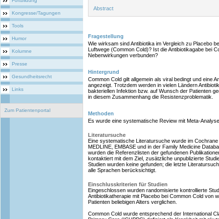
Fortbildung
Abstract
Kongresse/Tagungen
Tools
Fragestellung
Humor
Wie wirksam sind Antibiotika im Vergleich zu Placebo b
Luftwege (Common Cold)? Ist die Antibiotikagabe bei 
Kolumne
Nebenwirkungen verbunden?
Presse
Hintergrund
Gesundheitsrecht
Common Cold gilt allgemein als viral bedingt und eine An
angezeigt. Trotzdem werden in vielen Ländern Antibioti
Links
bakteriellen Infektion bzw. auf Wunsch der Patienten 
in diesem Zusammenhang die Resistenzproblematik.
Zum Patientenportal
Methoden
Es wurde eine systematische Review mit Meta-Analyse
Literatursuche
Eine systematische Literatursuche wurde im Cochrane Co
MEDLINE, EMBASE und in der Family Medicine Databas
wurden die Referenzlisten der gefundenen Publikation
kontaktiert mit dem Ziel, zusätzliche unpublizierte Studi
Studien wurden keine gefunden; die letzte Literatursuc
alle Sprachen berücksichtigt.
Einschlusskriterien für Studien
Eingeschlossen wurden randomisierte kontrollierte Stud
Antibiotikatherapie mit Placebo bei Common Cold von w
Patienten beliebigen Alters verglichen.
Common Cold wurde entsprechend der International Clas