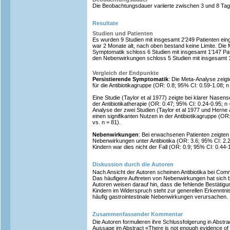
Die Beobachtungsdauer variierte zwischen 3 und 8 Tag
Resultate
Studien und Patienten
Es wurden 9 Studien mit insgesamt 2’249 Patienten ein
war 2 Monate alt, nach oben bestand keine Limite. Die
Symptomatik schloss 6 Studien mit insgesamt 1’147 Pat
den Nebenwirkungen schloss 5 Studien mit insgesamt 1’
Vergleich der Endpunkte
Persistierende Symptomatik
: Die Meta-Analyse zeigt
für die Antibiotikagruppe (OR: 0.8; 95% CI: 0.59-1.08; n
Eine Studie (Taylor et al 1977) zeigte bei klarer Nasens
der Antibiotikatherapie (OR: 0.47; 95% CI: 0.24-0.95; n 
Analyse der zwei Studien (Taylor et al 1977 und Herne 
einen signifikanten Nutzen in der Antibiotikagruppe (OR
vs. n = 81).
Nebenwirkungen
: Bei erwachsenen Patienten zeigten 
Nebenwirkungen unter Antibiotika (OR: 3.6; 95% CI: 2.21
Kindern war dies nicht der Fall (OR: 0.9; 95% CI: 0.44-1
Diskussion durch die Autoren
Nach Ansicht der Autoren scheinen Antibiotika bei Co
Das häufigere Auftreten von Nebenwirkungen hat sich 
Autoren weisen darauf hin, dass die fehlende Bestäti
Kindern im Widerspruch steht zur generellen Erkenntnis,
häufig gastrointestinale Nebenwirkungen verursachen.
Zusammenfassender Kommentar
Die Autoren formulieren ihre Schlussfolgerung in Abstra
Aussage im Abstract «There is not enough evidence of i