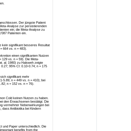
en.
geschlossen. Der jüngste Patient
 Meta-Analyse zur persistierenden
ienten ein; die Meta-Analyse zu
087 Patienten ein.
e kein signifikant besseres Resultat
 = 664 vs. n = 483).
ekretion einen signifikanten Nutzen
= 129 vs. n = 59). Die Meta-
at. al. 1980) zu Halsweh zeigte
: 0.27; 95% CI: 0.10-0.74; n = 175
sich signifikant mehr
-5.89; n = 449 vs. n = 410); bei
.82; n = 152 vs. n = 76).
mmon Cold keinen Nutzen zu haben.
bei den Erwachsenen bestätigt. Die
gung vermehrter Nebenwirkungen bei
 dass Antibiotika bei Kindern
ct und Paper unterschiedlich. Die
mportant benefits from the