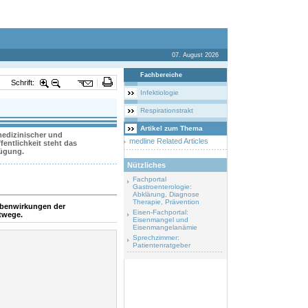
07. August 2026
Fachbereiche
Schrift:
Infektiologie
Respirationstrakt
Artikel zum Thema
 medizinischer und
medline Related Articles
entlichkeit steht das
fügung.
Nützliches
Fachportal
Gastroenterologie:
Abklärung, Diagnose
Therapie, Prävention
ebenwirkungen der
Eisen-Fachportal:
ftwege.
Eisenmangel und
Eisenmangelanämie
Sprechzimmer:
Patientenratgeber