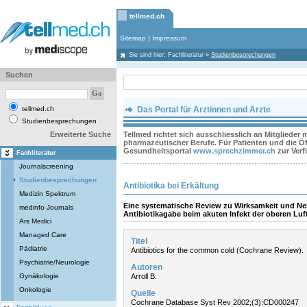
tellmed.ch
Sitemap
|
Impressum
Sie sind hier:
Fachliteratur
»
Studienbesprechungen
Suchen
tellmed.ch
Das Portal für Ärztinnen und Ärzte
Studienbesprechungen
Erweiterte Suche
Tellmed richtet sich ausschliesslich an Mitglieder
pharmazeutischer Berufe. Für Patienten und die Öff
Gesundheitsportal
www.sprechzimmer.ch
zur Ver
Fachliteratur
Journalscreening
Studienbesprechungen
Antibiotika bei Erkältung
Medizin Spektrum
Eine systematische Review zu Wirksamkeit und N
medinfo Journals
Antibiotikagabe beim akuten Infekt der oberen Lu
Ars Medici
Managed Care
Titel
Pädiatrie
Antibiotics for the common cold (Cochrane Review).
Psychiatrie/Neurologie
Autoren
Gynäkologie
Arroll B.
Onkologie
Quelle
Cochrane Database Syst Rev 2002;(3):CD000247