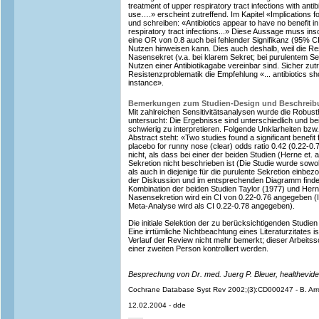
treatment of upper respiratory tract infections with antibi
use….» erscheint zutreffend. Im Kapitel «Implications f
und schreiben: «Antibiotics appear to have no benefit i
respiratory tract infections...» Diese Aussage muss ins
eine OR von 0.8 auch bei fehlender Signifikanz (95% CI
Nutzen hinweisen kann. Dies auch deshalb, weil die R
Nasensekret (v.a. bei klarem Sekret; bei purulentem Se
Nutzen einer Antibiotikagabe vereinbar sind. Sicher zutre
Resistenzproblematik die Empfehlung «... antibiotics shou
instance».
Bemerkungen zum Studien-Design und Beschreib
Mit zahlreichen Sensitivitätsanalysen wurde die Robust
untersucht: Die Ergebnisse sind unterschiedlich und 
schwierig zu interpretieren. Folgende Unklarheiten bzw
Abstract steht: «Two studies found a significant benefit 
placebo for runny nose (clear) odds ratio 0.42 (0.22-0.
nicht, als dass bei einer der beiden Studien (Herne et. a
Sekretion nicht beschrieben ist (Die Studie wurde sowoh
als auch in diejenige für die purulente Sekretion einb
der Diskussion und im entsprechenden Diagramm findet
Kombination der beiden Studien Taylor (1977) und Hern
Nasensekretion wird ein CI von 0.22-0.76 angegeben 
Meta-Analyse wird als CI 0.22-0.78 angegeben).
Die initiale Selektion der zu berücksichtigenden Studien
Eine irrtümliche Nichtbeachtung eines Literaturzitates i
Verlauf der Review nicht mehr bemerkt; dieser Arbeitssc
einer zweiten Person kontrolliert werden.
Besprechung von Dr. med. Juerg P. Bleuer, healthev
Cochrane Database Syst Rev 2002;(3):CD000247 - B. Arro
12.02.2004 - dde