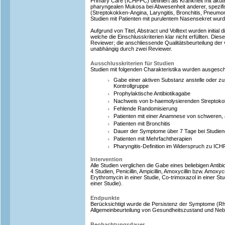
Primary Care (ICHPPC) definiert als Krankheit mit aku
pharyngealen Mukosa bei Abwesenheit anderer, spezifi
(Streptokokken-Angina, Laryngitis, Bronchitis, Pneum
Studien mit Patienten mit purulentem Nasensekret wur
Aufgrund von Titel, Abstract und Volltext wurden initial 
welche die Einschlusskriterien klar nicht erfüllten. Dies
Reviewer; die anschliessende Qualitätsbeurteilung der 
unabhängig durch zwei Reviewer.
Ausschlusskriterien für Studien
Studien mit folgenden Charakteristika wurden ausgesc
Gabe einer aktiven Substanz anstelle oder zus
Kontrollgruppe
Prophylaktische Antibiotikagabe
Nachweis von b-haemolysierenden Streptokok
Fehlende Randomisierung
Patienten mit einer Anamnese von schweren,
Patienten mit Bronchitis
Dauer der Symptome über 7 Tage bei Studienei
Patienten mit Mehrfachtherapien
Pharyngitis-Definition im Widerspruch zu IC
Intervention
Alle Studien verglichen die Gabe eines beliebigen Antibi
4 Studien, Penicillin, Ampicillin, Amoxycillin bzw. Amoxyci
Erythromycin in einer Studie, Co-trimoxazol in einer St
einer Studie).
Endpunkte
Berücksichtigt wurde die Persistenz der Symptome (Rh
Allgemeinbeurteilung von Gesundheitszustand und Ne
Beobachtungsdauer