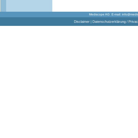
Mediscope AG E-mail:
info@medi
Disclaimer
|
Datenschutzerklärung / Privac