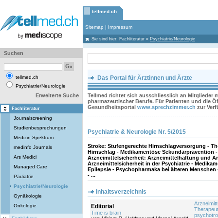
tellmed.ch
Sitemap
|
Impressum
Sie sind hier:
Fachliteratur
»
Psychiatrie/Neurologie
Suchen
tellmed.ch
Das Portal für Ärztinnen und Ärzte
Psychiatrie/Neurologie
Erweiterte Suche
Tellmed richtet sich ausschliesslich an Mitglieder
pharmazeutischer Berufe. Für Patienten und die Öff
Gesundheitsportal
www.sprechzimmer.ch
zur Ver
Fachliteratur
Journalscreening
Studienbesprechungen
Psychiatrie & Neurologie Nr. 5/2015
Medizin Spektrum
Stroke: Stufengerechte Hirnschlagversorgung - T
medinfo Journals
Hirnschlag - Medikamentöse Sekundärprävention - Ä
Ars Medici
Arzneimittelsicherheit: Arzneimittelhaftung und A
Arzneimittelsicherheit in der Psychiatrie - Medika
Managed Care
Epilepsie - Psychopharmaka bei älteren Mensche
- ...
Pädiatrie
Psychiatrie/Neurologie
Inhaltsverzeichnis
Gynäkologie
Arzneimitt
Onkologie
Editorial
Therapeut
Time is brain
psychotr