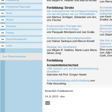
Fortbildung
von Mirjam R. Heldner und Marcel Arnold
von Pierr
Kongresse/Tagungen
Fortbildung: Stroke
Arzneimit
Interakti
Die stufengerechte Hirnschlagversorgung
Tools
Epilepsiep
von der Akutphase bis zur Rehabilitation
von Karin 
von Markus Schlager, Sebastian von Arx,
Eveline J
Humor
Urs Fischer
Arzneimitt
Endovaskuläre Therapie des
Kolumne
Menschen
ischämischen Hirnschlags
Psychopha
von Pasquale Mordasini und Jan Gralla
Presse
von Steph
Medikamentöse Sekundärprävention
Gesundheitsrecht
Wie früh u
von Hakan Sarikaya und Marcel Arnold
intensiver
Links
Autismus
Ätiologie des Hirninfarkts
Eine syst
von Mirjam R. Heldner, Marie-Luise Mono,
von Julia
Simon Jung
Goth, Eve
Zum Patientenportal
Fortbildung
Arzneimittelsicherheit
«Wir müssen uns auf die Amerikanisierung
einstellen»
Interview mit Prof. Gregor Hasler
Arzneimittelhaftung und Arzthaftung
von
Felix Kesselring
Rosenfluh Publikationen
14.11.2015 - dzu