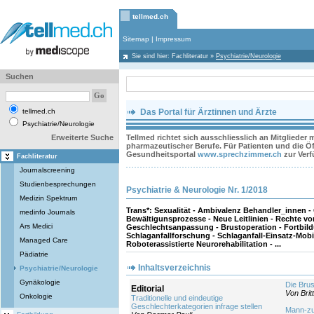
tellmed.ch
Sitemap
|
Impressum
Sie sind hier:
Fachliteratur
»
Psychiatrie/Neurologie
Suchen
tellmed.ch
Das Portal für Ärztinnen und Ärzte
Psychiatrie/Neurologie
Erweiterte Suche
Tellmed richtet sich ausschliesslich an Mitglieder
pharmazeutischer Berufe. Für Patienten und die Öff
Gesundheitsportal
www.sprechzimmer.ch
zur Ver
Fachliteratur
Journalscreening
Studienbesprechungen
Psychiatrie & Neurologie Nr. 1/2018
Medizin Spektrum
Trans*: Sexualität - Ambivalenz Behandler_innen -
medinfo Journals
Bewältigunsprozesse - Neue Leitlinien - Rechte v
Ars Medici
Geschlechtsanpassung - Brustoperation - Fortbild
Schlaganfallforschung - Schlaganfall-Einsatz-Mobil
Managed Care
Roboterassistierte Neurorehabilitation - ...
Pädiatrie
Inhaltsverzeichnis
Psychiatrie/Neurologie
Gynäkologie
Die Brus
Editorial
Von Bri
Onkologie
Traditionelle und eindeutige
Geschlechterkategorien infrage stellen
Mann-zu