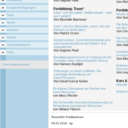
Fortbildung
Von Dagmar Pauli
Von Ric
Kongresse/Tagungen
Fortbildung: Trans*
Fortbil
trans* und Sexualität: Vielfalt erlaubt – aber
Neues a
Tools
auch gelebt?
Von Su
Von Myshelle Baeriswyl
Humor
Die Beh
trans* und ihre Behandler_innen: Von der
mit dem 
Klarheit zur Ambivalenz
Kolumne
Von Chri
Von Patrick Gross
Presse
Die Prä
Gendervarianz, Geschlechtsinkongruenz
Hirnsch
und Genderdysphorie bei Kindern und
Gesundheitsrecht
Von Hak
Jugendlichen
Von Dagmar Pauli
Gemeins
Links
erreiche
Bewältigungsprozesse im Umgang mit der
Von Elk
Transition einer nahestehenden Person
Von Hannes Rudolph
Zum Patientenportal
Robotera
Neuroreh
Unterwegs zu neuen Leitlinien: Die
Von Leo
zukünftige Behandlung von
trans*Personen
Kurz &
Von David Garcia Nuñez
Aktuelle
Ein kleines Einmaleins der Rechte von
Impres
trans*Menschen
von Alecs Recher
Die hormonelle Geschlechtsanpassung zur
Behandlung transidenter Menschen
von Niklaus Flütsch
Rosenfluh Publikationen
05.02.2018 - fgr