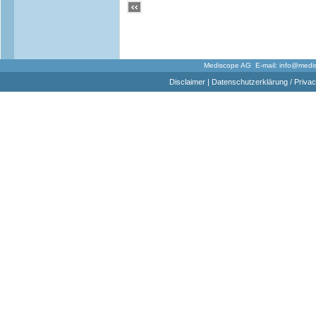
Mediscope AG E-mail:
info@medi
Disclaimer
|
Datenschutzerklärung / Privac