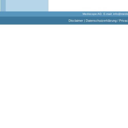
Mediscope AG E-mail:
info@medi
Disclaimer
|
Datenschutzerklärung / Privac