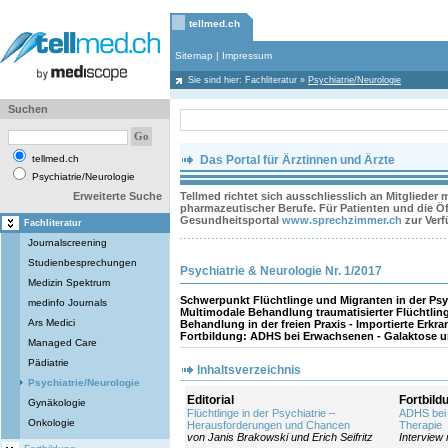
tellmed.ch
Sitemap
|
Impressum
Sie sind hier:
Fachliteratur
»
Psychiatrie/Neurologie
Suchen
tellmed.ch
Das Portal für Ärztinnen und Ärzte
Psychiatrie/Neurologie
Erweiterte Suche
Tellmed richtet sich ausschliesslich an Mitglieder
pharmazeutischer Berufe. Für Patienten und die Öff
Gesundheitsportal
www.sprechzimmer.ch
zur Ver
Fachliteratur
Journalscreening
Studienbesprechungen
Psychiatrie & Neurologie Nr. 1/2017
Medizin Spektrum
Schwerpunkt Flüchtlinge und Migranten in der Psy
medinfo Journals
Multimodale Behandlung traumatisierter Flüchtling
Ars Medici
Behandlung in der freien Praxis - Importierte Erk
Fortbildung: ADHS bei Erwachsenen - Galaktose un
Managed Care
Pädiatrie
Inhaltsverzeichnis
Psychiatrie/Neurologie
Editorial
Fortbild
Gynäkologie
Flüchtlinge in der Psychiatrie –
ADHS bei
Onkologie
Herausforderungen und Chancen
Therapie
von Janis Brakowski und Erich Seifritz
Interview 