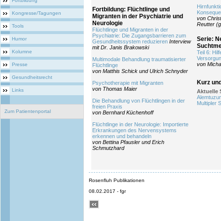
Fortbildung
Hirnfunkt
Fortbildung: Flüchtlinge und
Konsequen
Kongresse/Tagungen
Migranten in der Psychiatrie und
von Chris
Neurologie
Reutter (
Tools
Flüchtlinge und Migranten in der
Psychiatrie: Die Zugangsbarrieren zum
Serie: N
Humor
Gesundheitssystem reduzieren
Interview
Suchtme
mit Dr. Janis Brakowski
Kolumne
Teil 6: Hi
Versorgun
Multimodale Behandlung traumatisierter
von Micha
Presse
Flüchtlinge
von Matthis Schick und Ulrich Schnyder
Gesundheitsrecht
Kurz un
Psychotherapie mit Migranten
von Thomas Maier
Links
Aktuelle 
Alemtuzum
Die Behandlung von Flüchtlingen in der
Multipler 
freien Praxis
Zum Patientenportal
von Bernhard Küchenhoff
Flüchtlinge in der Neurologie: Importierte
Erkrankungen des Nervensystems
erkennen und behandeln
von Bettina Pfausler und Erich
Schmutzhard
Rosenfluh Publikationen
08.02.2017 - fgr